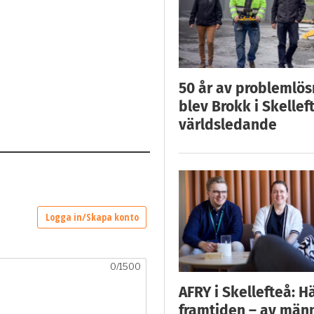
50 år av problemlös
blev Brokk i Skellef
världsledande
AFRY i Skellefteå: H
framtiden – av män