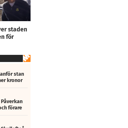
ver staden
n för
tanför stan
ner kronor
: Påverkan
och förare