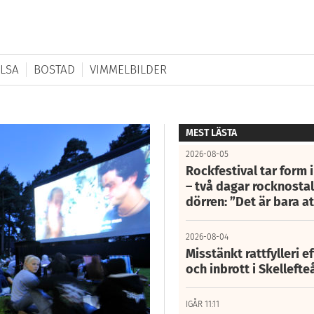
LSA
BOSTAD
VIMMELBILDER
MEST LÄSTA
2026-08-05
Rockfestival tar form i
– två dagar rocknostalg
dörren: ”Det är bara 
2026-08-04
Misstänkt rattfylleri e
och inbrott i Skelleft
IGÅR 11:11