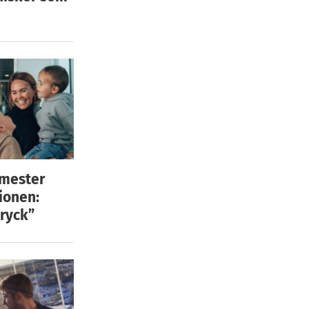
emester
ionen:
ryck”