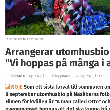
Foto: Folkets hus och parker
Arrangerar utomhusbio 
“Vi hoppas på många i a
Publicerad 01 sep 2023, kl 09:16
(uppdaterad 12 sep 2023, kl 12:11)
NÖJE
Som ett sista farväl till sommaren 
8 september utomhusbio på Näsåkerns fotbo
Filmen för kvällen är "A man called Otto" o
evenemanget hoppas att det ska kunna bli 