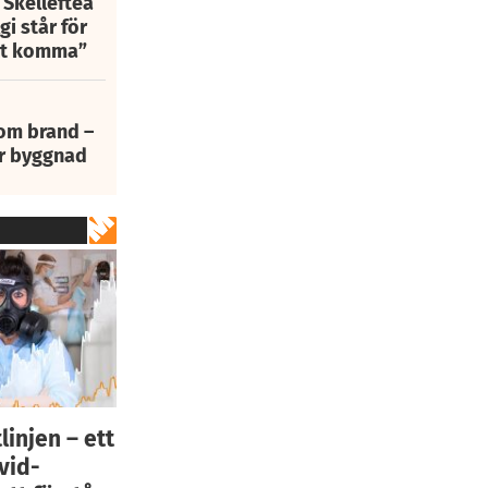
 Skellefteå
i står för
att komma”
 om brand –
ur byggnad
linjen – ett
vid-