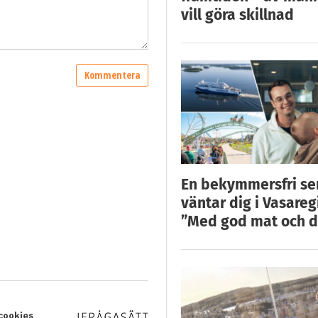
vill göra skillnad
En bekymmersfri s
väntar dig i Vasareg
”Med god mat och d