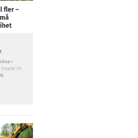
 fler –
 små
ihet
e
röna i
opplat till:
26
.