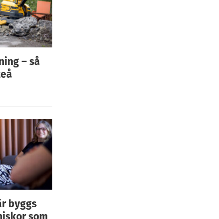
ning – så
teå
är byggs
niskor som