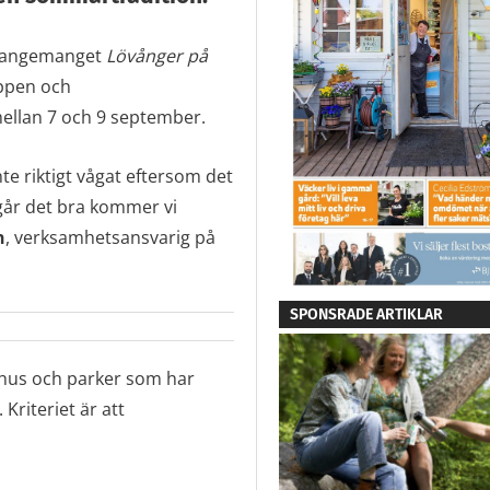
rrangemanget
Lövånger på
ppen och
ellan 7 och 9 september.
e riktigt vågat eftersom det
går det bra kommer vi
n
, verksamhetsansvarig på
SPONSRADE ARTIKLAR
s hus och parker som har
riteriet är att