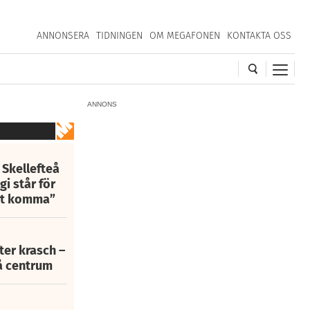
ANNONSERA
TIDNINGEN
OM MEGAFONEN
KONTAKTA OSS
ANNONS
 Skellefteå
i står för
att komma”
fter krasch –
eå centrum