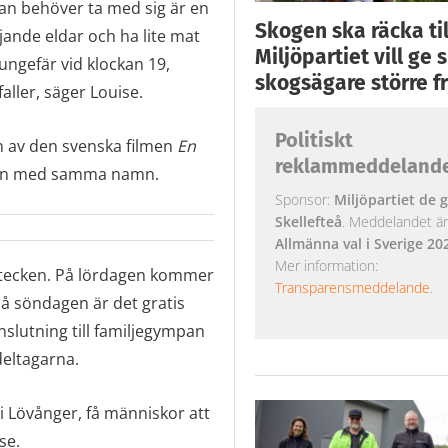
an behöver ta med sig är en
Skogen ska räcka till
jande eldar och ha lite mat
Miljöpartiet vill ge
 ungefär vid klockan 19,
skogsägare större fr
aller, säger Louise.
Politiskt
n av den svenska filmen
En
reklammeddeland
man med samma namn.
Sponsor:
Miljöpartiet de g
Skellefteå
. Meddelandet är k
Allmänna val i Sverige 20
Mer information:
 tecken. På lördagen kommer
Transparensmeddelande
.
på söndagen är det gratis
nslutning till familjegympan
deltagarna.
r i Lövånger, få människor att
se.