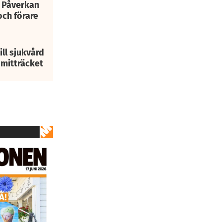
: Påverkan
och förare
ill sjukvård
i mitträcket