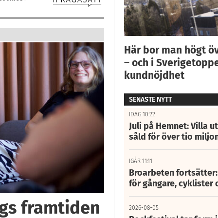
Här bor man högt ö
– och i Sverigetoppe
kundnöjdhet
SENASTE NYTT
IDAG 10:22
Juli på Hemnet: Villa u
såld för över tio miljo
IGÅR 11:11
Broarbeten fortsätter
för gångare, cyklister 
ggs framtiden
2026-08-05