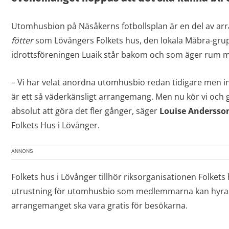
Utomhusbion på Näsåkerns fotbollsplan är en del av a
fötter
som Lövångers Folkets hus, den lokala Måbra-gru
idrottsföreningen Luaik står bakom och som äger rum m
– Vi har velat anordna utomhusbio redan tidigare men int
är ett så väderkänsligt arrangemang. Men nu kör vi och 
absolut att göra det fler gånger, säger
Louise Andersso
Folkets Hus i Lövånger.
ANNONS
Folkets hus i Lövånger tillhör riksorganisationen Folket
utrustning för utomhusbio som medlemmarna kan hyra. K
arrangemanget ska vara gratis för besökarna.