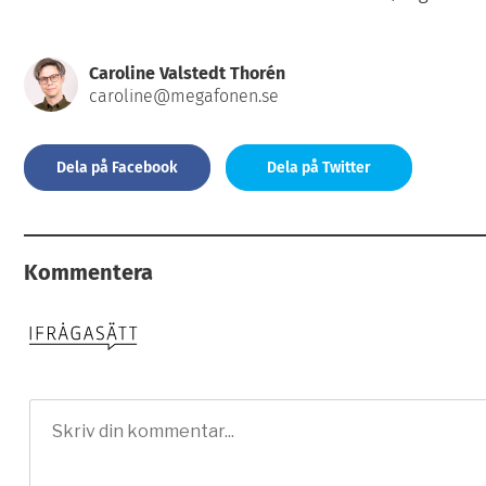
Caroline Valstedt Thorén
caroline@megafonen.se
Dela på Facebook
Dela på Twitter
Kommentera