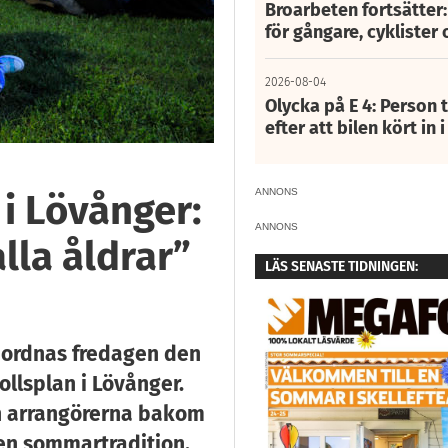
Broarbeten fortsätter
för gångare, cyklister 
2026-08-04
Olycka på E 4: Person t
efter att bilen kört in 
ANNONS
i Lövånger:
ANNONS
lla åldrar”
LÄS SENASTE TIDNINGEN:
anordnas fredagen den
llsplan i Lövånger.
ch arrangörerna bakom
en sommartradition.