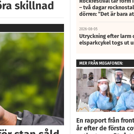
Rockfestival tar form i
öra skillnad
– två dagar rocknostalg
dörren: ”Det är bara 
2026-08-05
Utryckning efter larm
elsparkcykel togs ut 
MER FRÅN MEGAFONEN:
En rapport från front
år efter de första co