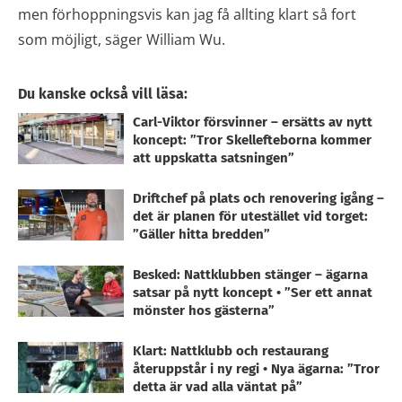
men förhoppningsvis kan jag få allting klart så fort
som möjligt, säger William Wu.
Du kanske också vill läsa:
Carl-Viktor försvinner – ersätts av nytt
koncept: ”Tror Skellefteborna kommer
att uppskatta satsningen”
Driftchef på plats och renovering igång –
det är planen för utestället vid torget:
”Gäller hitta bredden”
Besked: Nattklubben stänger – ägarna
satsar på nytt koncept • ”Ser ett annat
mönster hos gästerna”
Klart: Nattklubb och restaurang
återuppstår i ny regi • Nya ägarna: ”Tror
detta är vad alla väntat på”