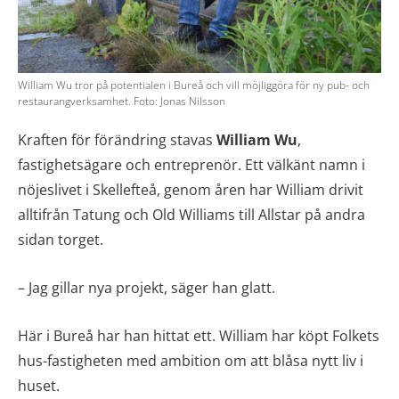
William Wu tror på potentialen i Bureå och vill möjliggöra för ny pub- och
restaurangverksamhet. Foto: Jonas Nilsson
Kraften för förändring stavas
William Wu
,
fastighetsägare och entreprenör. Ett välkänt namn i
nöjeslivet i Skellefteå, genom åren har William drivit
alltifrån Tatung och Old Williams till Allstar på andra
sidan torget.
– Jag gillar nya projekt, säger han glatt.
Här i Bureå har han hittat ett. William har köpt Folkets
hus-fastigheten med ambition om att blåsa nytt liv i
huset.