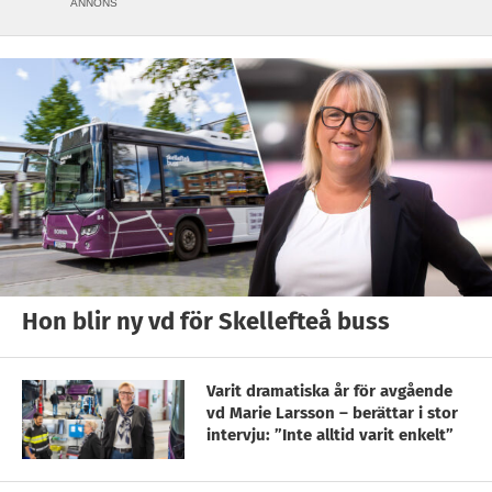
ANNONS
Hon blir ny vd för Skellefteå buss
Varit dramatiska år för avgående
vd Marie Larsson – berättar i stor
intervju: ”Inte alltid varit enkelt”