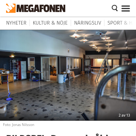
NYHETER
KULTUR & NÖJE
NÄRINGSLIV
SPORT & HÄ
2
av
13
Foto: Jonas Nilsson