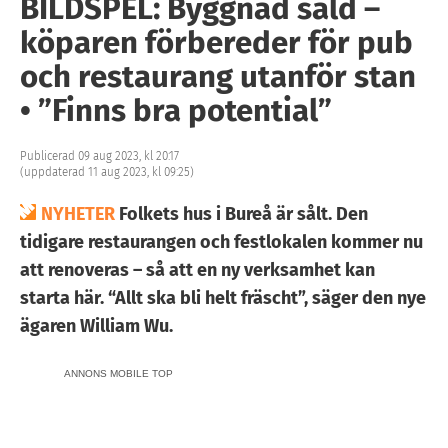
BILDSPEL: Byggnad såld –
köparen förbereder för pub
och restaurang utanför stan
• ”Finns bra potential”
Publicerad 09 aug 2023, kl 20:17
(uppdaterad 11 aug 2023, kl 09:25)
NYHETER
Folkets hus i Bureå är sålt. Den
tidigare restaurangen och festlokalen kommer nu
att renoveras – så att en ny verksamhet kan
starta här. “Allt ska bli helt fräscht”, säger den nye
ägaren William Wu.
ANNONS MOBILE TOP