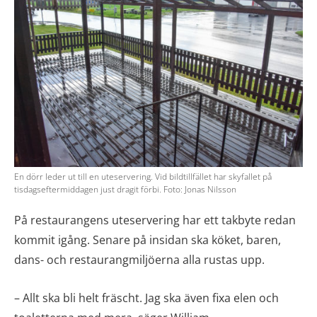
En dörr leder ut till en uteservering. Vid bildtillfället har skyfallet på
tisdagseftermiddagen just dragit förbi. Foto: Jonas Nilsson
På restaurangens uteservering har ett takbyte redan
kommit igång. Senare på insidan ska köket, baren,
dans- och restaurangmiljöerna alla rustas upp.
– Allt ska bli helt fräscht. Jag ska även fixa elen och