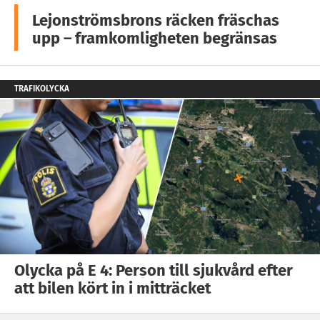
Lejonströmsbrons räcken fräschas
upp – framkomligheten begränsas
TRAFIKOLYCKA
Olycka på E 4: Person till sjukvård efter
att bilen kört in i mitträcket