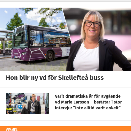
Hon blir ny vd för Skellefteå buss
Varit dramatiska år för avgående
vd Marie Larsson – berättar i stor
intervju: ”Inte alltid varit enkelt”
VIMMEL