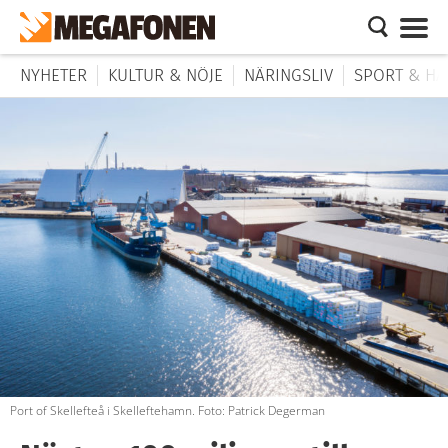
NYHETER
KULTUR & NÖJE
NÄRINGSLIV
SPORT & HÄ
Port of Skellefteå i Skelleftehamn. Foto: Patrick Degerman