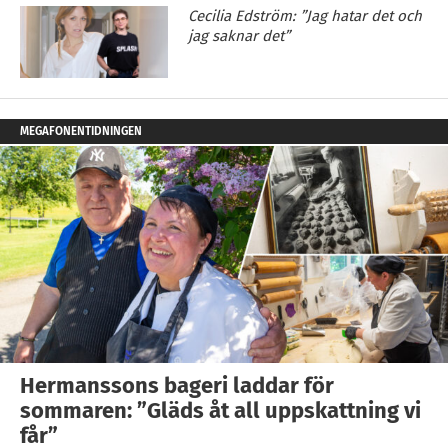
Cecilia Edström: ”Jag hatar det och
jag saknar det”
MEGAFONENTIDNINGEN
Hermanssons bageri laddar för
sommaren: ”Gläds åt all uppskattning vi
får”