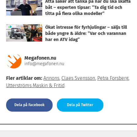
Åtta saker att tänka på när du ska skaffa
båt – experten tipsar: ”Ta dig tid och
titta på flera olika modeller”
Ökat intresse för fyrhjulingar – säljs till
både yngre & äldre: ”Var och varannan
har en ATV idag”
Megafonen.nu
info@megafonen.nu
Fler artiklar om:
Annons
,
Claes Svensson
,
Petra Forsberg
,
Utterströms Maskin & Fritid
Dela på Facebook
Dela på Twitter