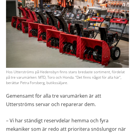
Hos Utterströms på Hedensbyn finns stans bredaste sortiment, fördelat
på tre varumärken: MTD, Toro och Honda. “Det finns något för alla här”,
berättar Petra Forsberg, butikssäljare.
Gemensamt för alla tre varumärken är att
Utterströms servar och reparerar dem.
– Vi har ständigt reservdelar hemma och fyra
mekaniker som är redo att prioritera snöslungor när