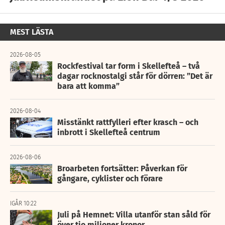
MEST LÄSTA
2026-08-05
Rockfestival tar form i Skellefteå – två
dagar rocknostalgi står för dörren: ”Det är
bara att komma”
2026-08-04
Misstänkt rattfylleri efter krasch – och
inbrott i Skellefteå centrum
2026-08-06
Broarbeten fortsätter: Påverkan för
gångare, cyklister och förare
IGÅR 10:22
Juli på Hemnet: Villa utanför stan såld för
över tio miljoner kronor