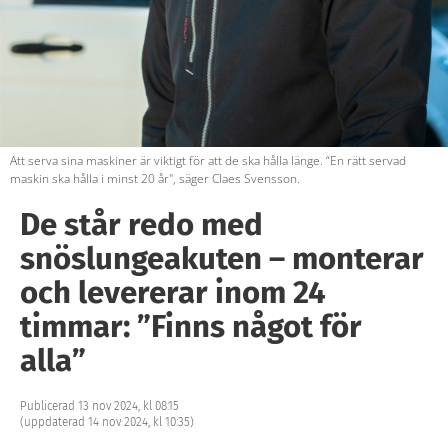
Att serva sina maskiner är viktigt för att de ska hålla länge. “En rätt servad
maskin ska hålla i minst 20 år", säger Claes Svensson.
De står redo med
snöslungeakuten – monterar
och levererar inom 24
timmar: ”Finns något för
alla”
Publicerad 13 nov 2024, kl 08:15
(uppdaterad 14 nov 2024, kl 10:35)