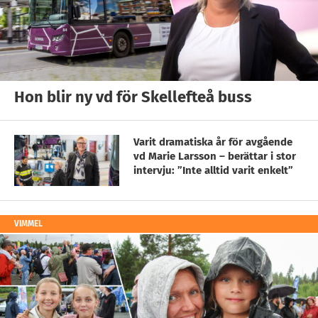
Hon blir ny vd för Skellefteå buss
Varit dramatiska år för avgående
vd Marie Larsson – berättar i stor
intervju: ”Inte alltid varit enkelt”
VIMMEL