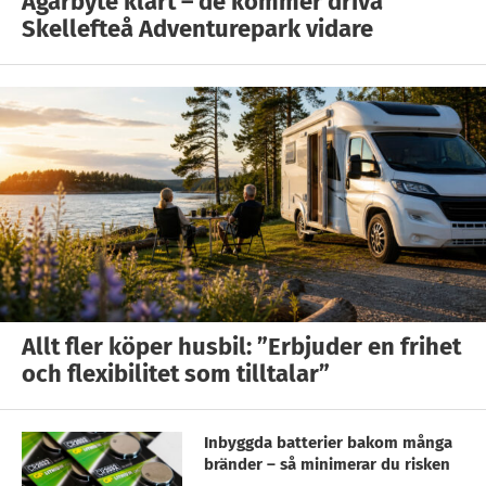
Ägarbyte klart – de kommer driva
Skellefteå Adventurepark vidare
Allt fler köper husbil: ”Erbjuder en frihet
och flexibilitet som tilltalar”
Inbyggda batterier bakom många
bränder – så minimerar du risken