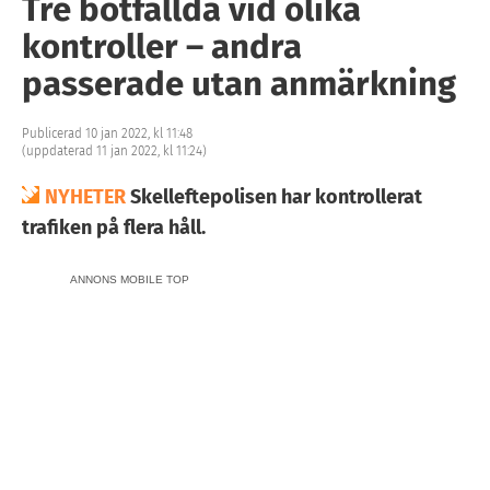
Tre bötfällda vid olika
kontroller – andra
passerade utan anmärkning
Publicerad 10 jan 2022, kl 11:48
(uppdaterad 11 jan 2022, kl 11:24)
NYHETER
Skelleftepolisen har kontrollerat
trafiken på flera håll.
ANNONS MOBILE TOP