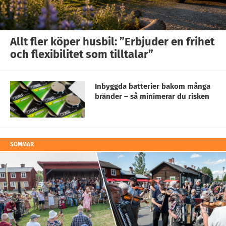
Allt fler köper husbil: ”Erbjuder en frihet
och flexibilitet som tilltalar”
Inbyggda batterier bakom många
bränder – så minimerar du risken
SOMMAR