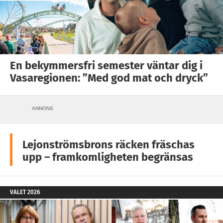
En bekymmersfri semester väntar dig i
Vasaregionen: ”Med god mat och dryck”
ANNONS
Lejonströmsbrons räcken fräschas
upp – framkomligheten begränsas
VALET 2026