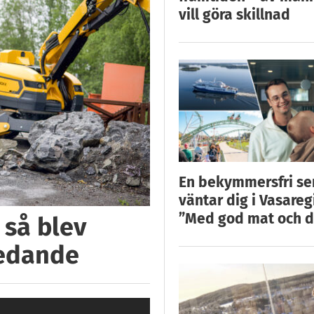
vill göra skillnad
En bekymmersfri s
väntar dig i Vasareg
”Med god mat och d
 så blev
ledande