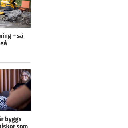
ning – så
teå
är byggs
niskor som