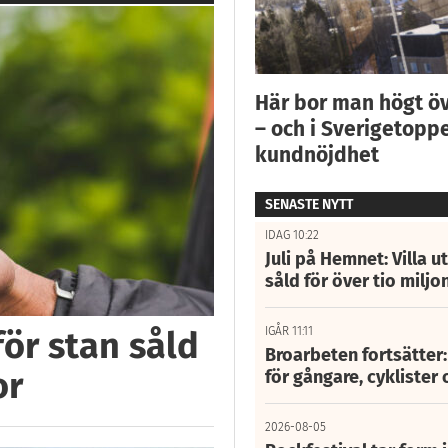
Här bor man högt ö
– och i Sverigetoppe
kundnöjdhet
SENASTE NYTT
IDAG 10:22
Juli på Hemnet: Villa u
såld för över tio miljo
IGÅR 11:11
för stan såld
Broarbeten fortsätter
or
för gångare, cyklister 
2026-08-05