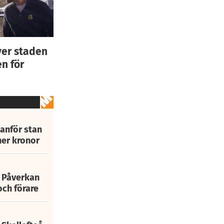
ver staden
n för
tanför stan
ner kronor
: Påverkan
och förare