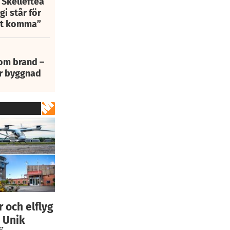
 Skellefteå
i står för
att komma”
 om brand –
ur byggnad
 och elflyg
• Unik