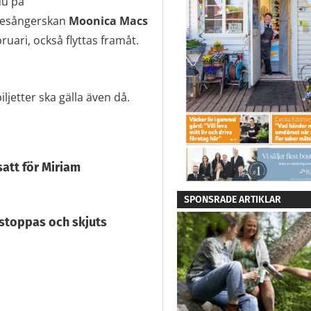
Nu på
diesångerskan
Moonica
Macs
ruari, också flyttas framåt.
ljetter ska gälla även då.
satt för Miriam
SPONSRADE ARTIKLAR
 stoppas och skjuts