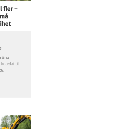
 fler –
 små
ihet
e
röna i
opplat till:
26
.