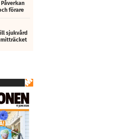
: Påverkan
och förare
ill sjukvård
i mitträcket