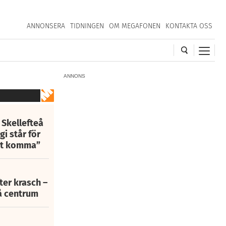
ANNONSERA
TIDNINGEN
OM MEGAFONEN
KONTAKTA OSS
ANNONS
 Skellefteå
i står för
att komma”
fter krasch –
eå centrum