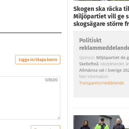
Skogen ska räcka till
Miljöpartiet vill ge
skogsägare större fr
Politiskt
reklammeddeland
Sponsor:
Miljöpartiet de g
Skellefteå
. Meddelandet är k
Allmänna val i Sverige 20
Mer information:
Transparensmeddelande
.