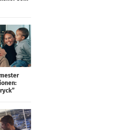
emester
ionen:
ryck”