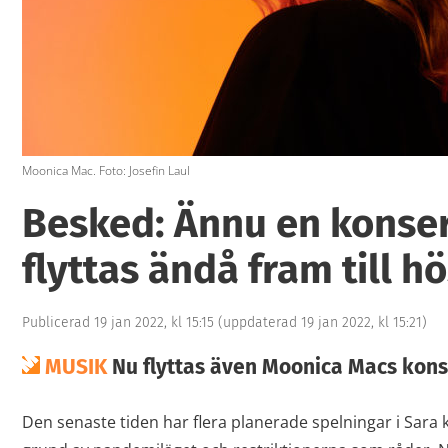
Moonica Mac. Foto: Josefin Laul
Besked: Ännu en konser
flyttas ändå fram till h
Publicerad 19 jan 2022, kl 15:15
(uppdaterad 19 jan 2022, kl 15:21)
MUSIK
Nu flyttas även Moonica Macs konse
Den senaste tiden har flera planerade spelningar i Sara k