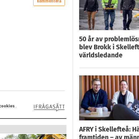
50 år av problemlös
blev Brokk i Skellef
världsledande
AFRY i Skellefteå: H
framtiden – av män