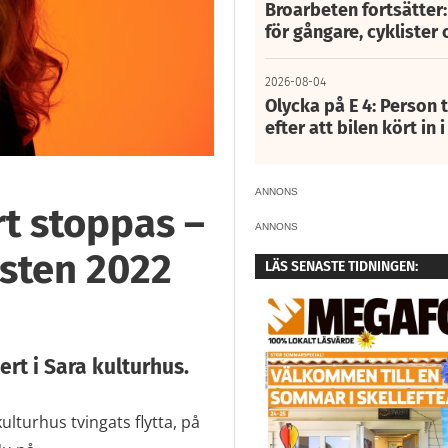
Broarbeten fortsätter
för gångare, cyklister 
2026-08-04
Olycka på E 4: Person t
efter att bilen kört in 
ANNONS
t stoppas –
ANNONS
östen 2022
LÄS SENASTE TIDNINGEN:
rt i Sara kulturhus.
ulturhus tvingats flytta, på