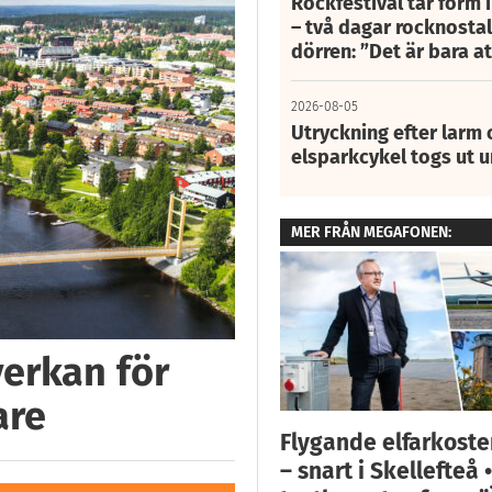
Rockfestival tar form i
– två dagar rocknostalg
dörren: ”Det är bara 
2026-08-05
Utryckning efter larm
elsparkcykel togs ut 
MER FRÅN MEGAFONEN:
verkan för
are
Flygande elfarkoster
– snart i Skellefteå 