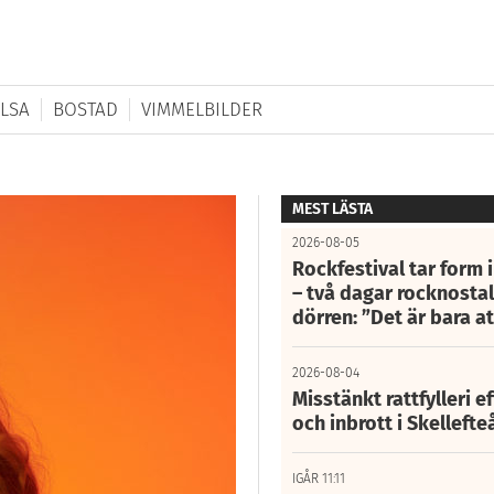
LSA
BOSTAD
VIMMELBILDER
MEST LÄSTA
2026-08-05
Rockfestival tar form i
– två dagar rocknostalg
dörren: ”Det är bara 
2026-08-04
Misstänkt rattfylleri e
och inbrott i Skelleft
IGÅR 11:11