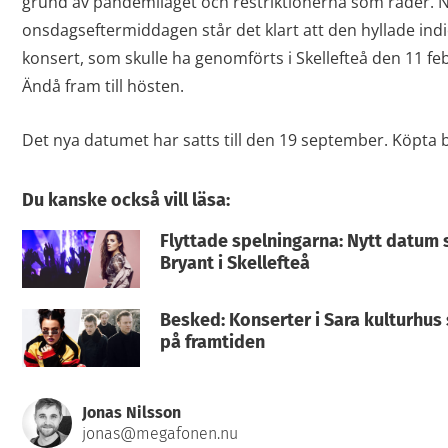
grund av pandemiläget och restriktionerna som råder. 
onsdagseftermiddagen står det klart att den hyllade in
konsert, som skulle ha genomförts i Skellefteå den 11 feb
Ändå fram till hösten.
Det nya datumet har satts till den 19 september. Köpta bi
Du kanske också vill läsa:
Flyttade spelningarna: Nytt datum 
Bryant i Skellefteå
Besked: Konserter i Sara kulturhus
på framtiden
Jonas Nilsson
jonas@megafonen.nu