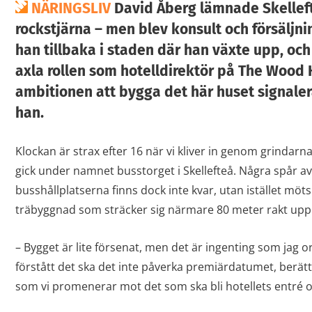
NÄRINGSLIV
David Åberg lämnade Skellefte
rockstjärna – men blev konsult och försäljnin
han tillbaka i staden där han växte upp, och
axla rollen som hotelldirektör på The Wood 
ambitionen att bygga det här huset signalera
han.
Klockan är strax efter 16 när vi kliver in genom grindarna
gick under namnet busstorget i Skellefteå. Några spår av
busshållplatserna finns dock inte kvar, utan istället möts
träbyggnad som sträcker sig närmare 80 meter rakt upp i
– Bygget är lite försenat, men det är ingenting som jag o
förstått det ska det inte påverka premiärdatumet, berät
som vi promenerar mot det som ska bli hotellets entré o