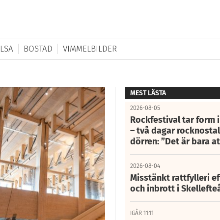
LSA
BOSTAD
VIMMELBILDER
MEST LÄSTA
2026-08-05
Rockfestival tar form i
– två dagar rocknostalg
dörren: ”Det är bara 
2026-08-04
Misstänkt rattfylleri e
och inbrott i Skelleft
IGÅR 11:11