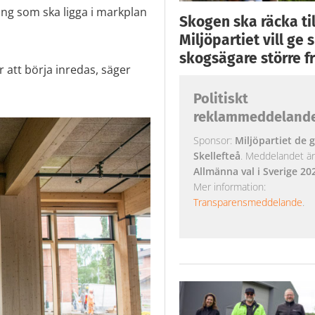
ng som ska ligga i markplan
Skogen ska räcka till
Miljöpartiet vill ge
skogsägare större fr
r att börja inredas, säger
Politiskt
reklammeddeland
Sponsor:
Miljöpartiet de g
Skellefteå
. Meddelandet är k
Allmänna val i Sverige 20
Mer information:
Transparensmeddelande
.