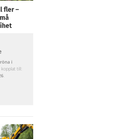
 fler –
 små
ihet
e
röna i
opplat till:
26
.