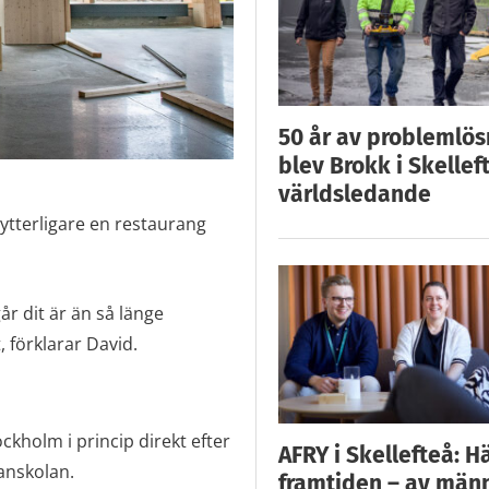
50 år av problemlös
blev Brokk i Skellef
världsledande
r ytterligare en restaurang
r dit är än så länge
 förklarar David.
ockholm i princip direkt efter
AFRY i Skellefteå: H
anskolan.
framtiden – av män