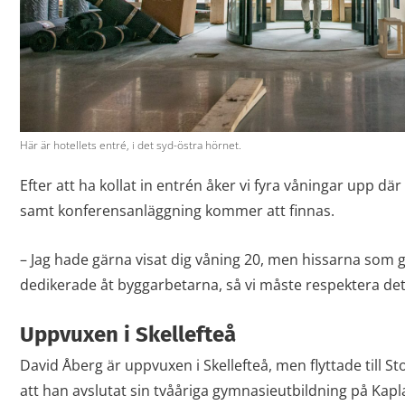
Här är hotellets entré, i det syd-östra hörnet.
Efter att ha kollat in entrén åker vi fyra våningar upp dä
samt konferensanläggning kommer att finnas.
– Jag hade gärna visat dig våning 20, men hissarna som gå
dedikerade åt byggarbetarna, så vi måste respektera det,
Uppvuxen i Skellefteå
David Åberg är uppvuxen i Skellefteå, men flyttade till St
att han avslutat sin tvååriga gymnasieutbildning på Kapl