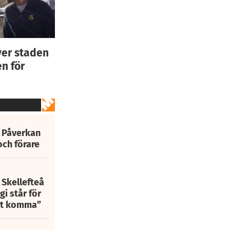
ver staden
n för
: Påverkan
och förare
 Skellefteå
i står för
att komma”