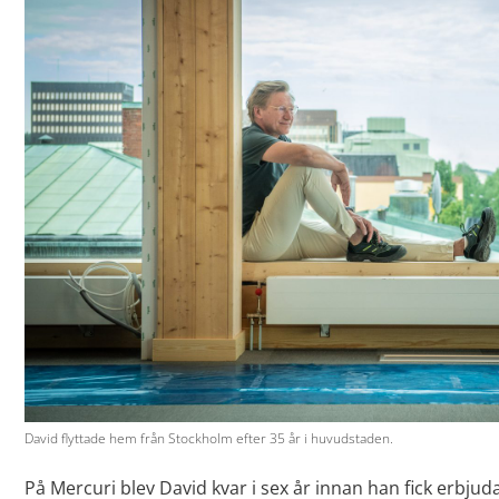
David flyttade hem från Stockholm efter 35 år i huvudstaden.
På Mercuri blev David kvar i sex år innan han fick erbjud