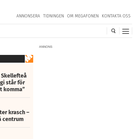
ANNONSERA
TIDNINGEN
OM MEGAFONEN
KONTAKTA OSS
ANNONS
 Skellefteå
i står för
att komma”
fter krasch –
eå centrum