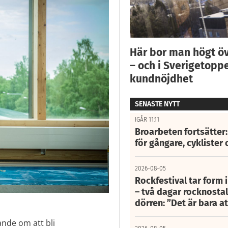
Här bor man högt ö
– och i Sverigetoppe
kundnöjdhet
SENASTE NYTT
IGÅR 11:11
Broarbeten fortsätter
för gångare, cyklister 
2026-08-05
Rockfestival tar form i
– två dagar rocknostalg
dörren: ”Det är bara 
ande om att bli