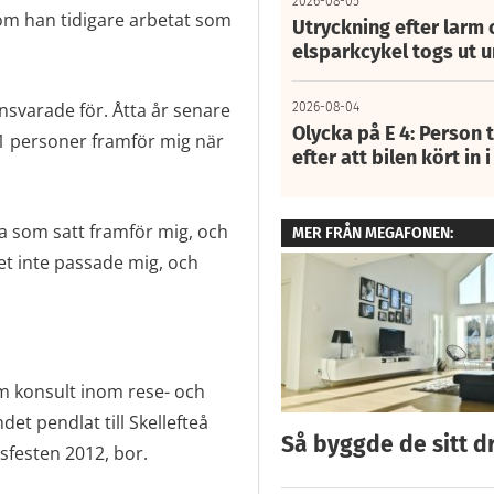
2026-08-05
som han tidigare arbetat som
Utryckning efter larm
elsparkcykel togs ut 
nsvarade för. Åtta år senare
2026-08-04
Olycka på E 4: Person t
01 personer framför mig när
efter att bilen kört in 
na som satt framför mig, och
MER FRÅN MEGAFONEN:
det inte passade mig, och
m konsult inom rese- och
et pendlat till Skellefteå
Så byggde de sitt 
festen 2012, bor.