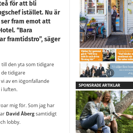
å för att bli
gschef istället. Nu är
 ser fram emot att
Hotel. “Bara
r framtidstro”, säger
 till den yta som tidigare
 de tidigare
 vi av en iögonfallande
SPONSRADE ARTIKLAR
 luften.
roar mig för. Som jag har
tar
David Åberg
samtidigt
ch lobby.