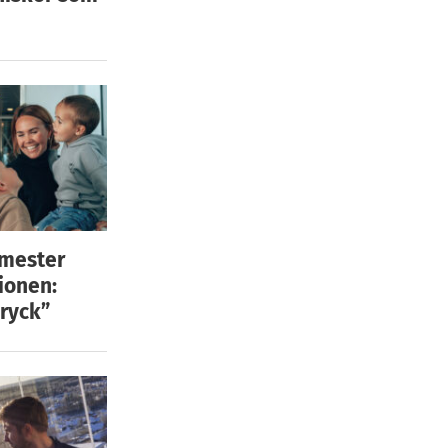
emester
ionen:
ryck”