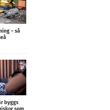
ning – så
teå
är byggs
niskor som