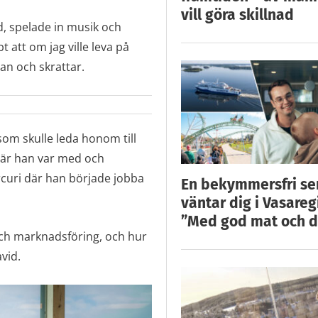
vill göra skillnad
and, spelade in musik och
t att om jag ville leva på
an och skrattar.
om skulle leda honom till
när han var med och
rcuri där han började jobba
En bekymmersfri s
väntar dig i Vasareg
”Med god mat och d
 och marknadsföring, och hur
vid.