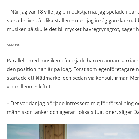
– När jag var 18 ville jag bli rockstjärna. Jag spelade i b
spelade live på olika ställen – men jag insåg ganska snabb
musiken så skulle det bli mycket havregrynsgröt, säger h
ANNONS
Parallellt med musiken påbörjade han en annan karriär s
den position han är på idag. Först som egenföretagare 
startade ett klädmärke, och sedan via konsultfirman Me
vid millennieskiftet.
– Det var där jag började intressera mig för försäljning
människor tänker och agerar i olika situationer, säger Da