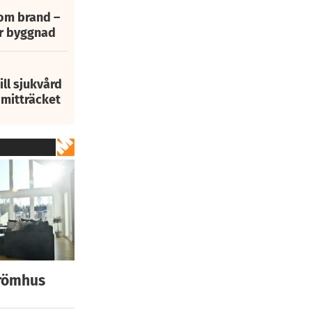
 om brand –
ur byggnad
ill sjukvård
i mitträcket
drömhus