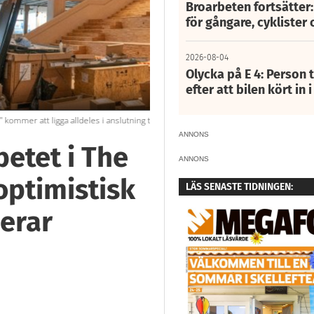
Broarbeten fortsätter
för gångare, cyklister 
2026-08-04
Olycka på E 4: Person t
efter att bilen kört in 
2
av
12
s entré.
"Känn på träet, det ger verkligen en speciel
ANNONS
etet i The
ANNONS
optimistisk
LÄS SENASTE TIDNINGEN:
lerar