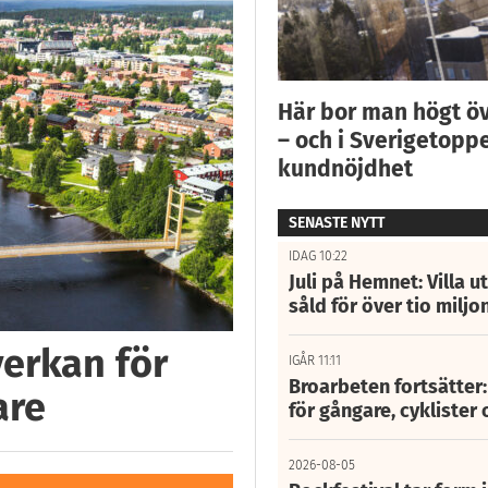
Här bor man högt ö
– och i Sverigetoppe
kundnöjdhet
SENASTE NYTT
IDAG 10:22
Juli på Hemnet: Villa u
såld för över tio miljo
verkan för
IGÅR 11:11
Broarbeten fortsätter
are
för gångare, cyklister 
2026-08-05