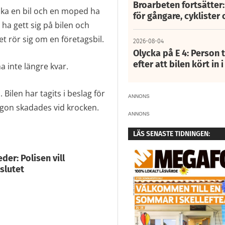
Broarbeten fortsätter
ska en bil och en moped ha
för gångare, cyklister 
a gett sig på bilen och
et rör sig om en företagsbil.
2026-08-04
Olycka på E 4: Person t
efter att bilen kört in 
a inte längre kvar.
ilen har tagits i beslag för
ANNONS
ågon skadades vid krocken.
ANNONS
LÄS SENASTE TIDNINGEN:
r: Polisen vill
eslutet