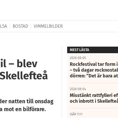
LSA
BOSTAD
VIMMELBILDER
MEST LÄSTA
2026-08-05
l – blev
Rockfestival tar form i
– två dagar rocknostalg
 Skellefteå
dörren: ”Det är bara 
2026-08-04
Misstänkt rattfylleri e
der natten till onsdag
och inbrott i Skelleft
 mot en bilförare.
IGÅR 11:11