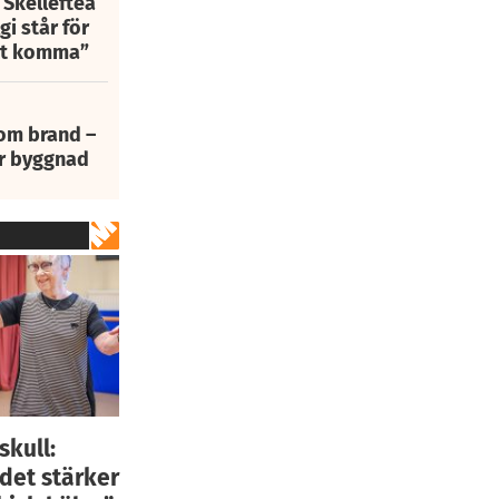
 Skellefteå
i står för
att komma”
 om brand –
ur byggnad
skull:
 det stärker