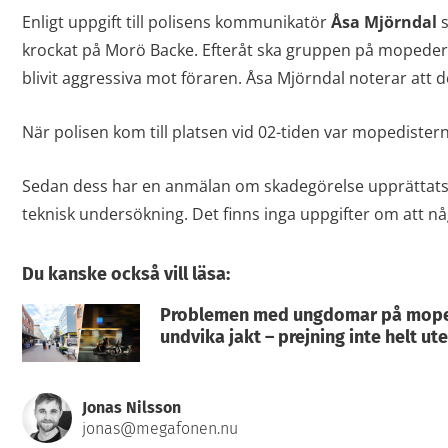
Enligt uppgift till polisens kommunikatör
Åsa Mjörndal
krockat på Morö Backe. Efteråt ska gruppen på mopeder h
blivit aggressiva mot föraren. Åsa Mjörndal noterar att d
När polisen kom till platsen vid 02-tiden var mopedistern
Sedan dess har en anmälan om skadegörelse upprättats. B
teknisk undersökning. Det finns inga uppgifter om att n
Du kanske också vill läsa:
Problemen med ungdomar på mopede
undvika jakt – prejning inte helt ut
Jonas Nilsson
jonas@megafonen.nu