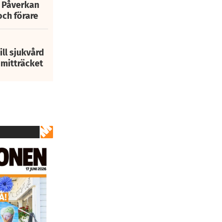
: Påverkan
och förare
ill sjukvård
i mitträcket