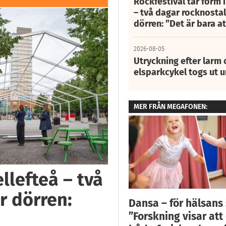
Rockfestival tar form i
– två dagar rocknostalg
dörren: ”Det är bara 
2026-08-05
Utryckning efter larm
elsparkcykel togs ut 
MER FRÅN MEGAFONEN:
llefteå – två
r dörren:
Dansa – för hälsans 
”Forskning visar att