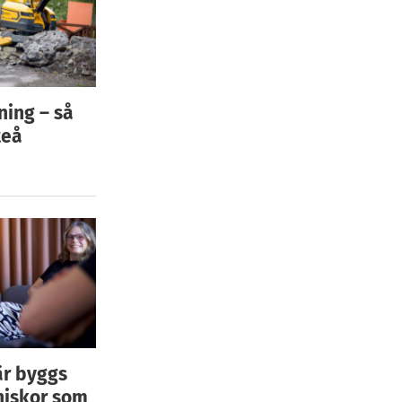
ning – så
teå
är byggs
niskor som