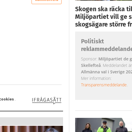
Skogen ska räcka till
Miljöpartiet vill ge
skogsägare större fr
Politiskt
reklammeddeland
Sponsor:
Miljöpartiet de g
Skellefteå
. Meddelandet är k
Allmänna val i Sverige 20
Mer information:
Transparensmeddelande
.