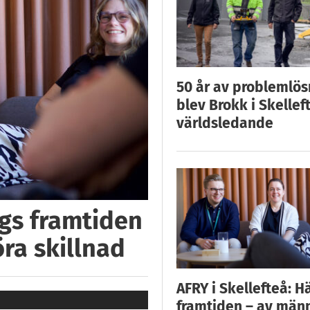
50 år av problemlös
blev Brokk i Skellef
världsledande
ggs framtiden
öra skillnad
AFRY i Skellefteå: H
framtiden – av män