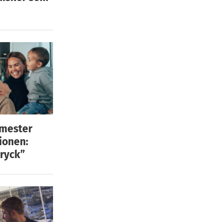
emester
ionen:
ryck”