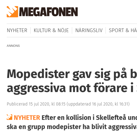
NYHETER
KULTUR & NÖJE
NÄRINGSLIV
SPORT & HÄ
ANNONS
Mopedister gav sig på bi
aggressiva mot förare i
Publicerad 15 jul 2020, kl 08:15
(uppdaterad 16 jul 2020, kl 16:31)
NYHETER
Efter en kollision i Skellefteå un
ska en grupp modepister ha blivit aggressiva