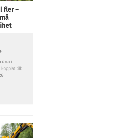
 fler –
 små
ihet
e
röna i
opplat till:
26
.