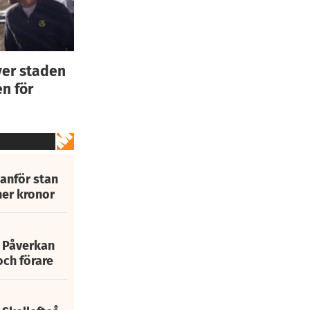
ver staden
n för
tanför stan
ner kronor
: Påverkan
och förare