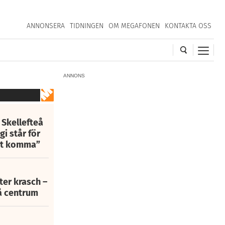
ANNONSERA
TIDNINGEN
OM MEGAFONEN
KONTAKTA OSS
ANNONS
 Skellefteå
i står för
att komma”
fter krasch –
eå centrum