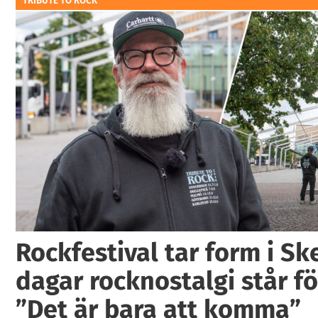
TRIBUTE TO ROCK
Rockfestival tar form i Ske
dagar rocknostalgi står fö
”Det är bara att komma”