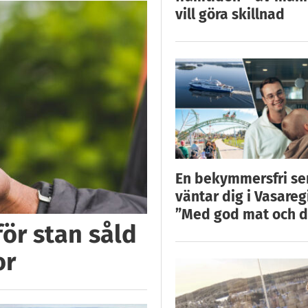
vill göra skillnad
En bekymmersfri s
väntar dig i Vasareg
”Med god mat och d
för stan såld
or