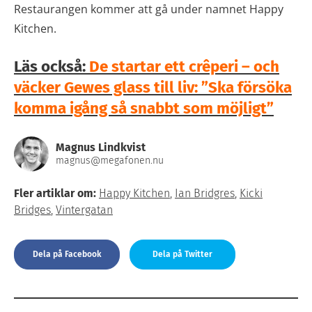
Restaurangen kommer att gå under namnet Happy
Kitchen.
Läs också:
De startar ett crêperi – och
väcker Gewes glass till liv: ”Ska försöka
komma igång så snabbt som möjligt”
Magnus Lindkvist
magnus@megafonen.nu
Fler artiklar om:
Happy Kitchen
,
Ian Bridgres
,
Kicki
Bridges
,
Vintergatan
Dela på Facebook
Dela på Twitter