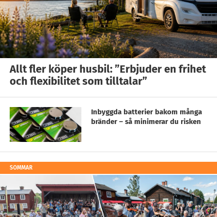
Allt fler köper husbil: ”Erbjuder en frihet
och flexibilitet som tilltalar”
Inbyggda batterier bakom många
bränder – så minimerar du risken
SOMMAR