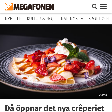
NYHETER
KULTUR & NÖJE
NÄRINGSLIV
SPORT & HÄ
2
av
5
Då öppnar det nya crêperiet