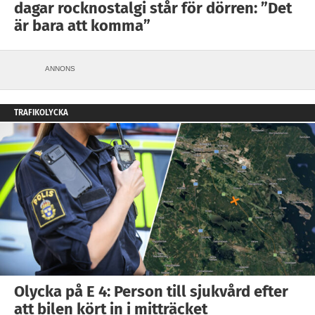
dagar rocknostalgi står för dörren: ”Det
är bara att komma”
ANNONS
TRAFIKOLYCKA
Olycka på E 4: Person till sjukvård efter
att bilen kört in i mitträcket