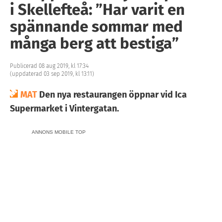
i Skellefteå: ”Har varit en
spännande sommar med
många berg att bestiga”
Publicerad 08 aug 2019, kl 17:34
(uppdaterad 03 sep 2019, kl 13:11)
MAT
Den nya restaurangen öppnar vid Ica
Supermarket i Vintergatan.
ANNONS MOBILE TOP