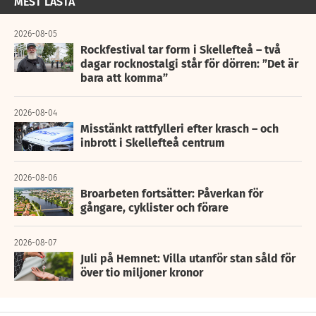
MEST LÄSTA
2026-08-05
Rockfestival tar form i Skellefteå – två
dagar rocknostalgi står för dörren: ”Det är
bara att komma”
2026-08-04
Misstänkt rattfylleri efter krasch – och
inbrott i Skellefteå centrum
2026-08-06
Broarbeten fortsätter: Påverkan för
gångare, cyklister och förare
2026-08-07
Juli på Hemnet: Villa utanför stan såld för
över tio miljoner kronor