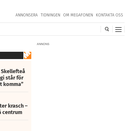
ANNONSERA
TIDNINGEN
OM MEGAFONEN
KONTAKTA OSS
ANNONS
 Skellefteå
i står för
att komma”
fter krasch –
eå centrum