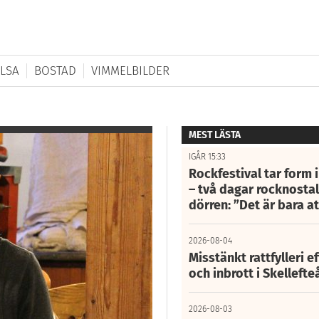
LSA
BOSTAD
VIMMELBILDER
MEST LÄSTA
IGÅR 15:33
Rockfestival tar form i
– två dagar rocknostalg
dörren: ”Det är bara 
2026-08-04
Misstänkt rattfylleri e
och inbrott i Skelleft
2026-08-03