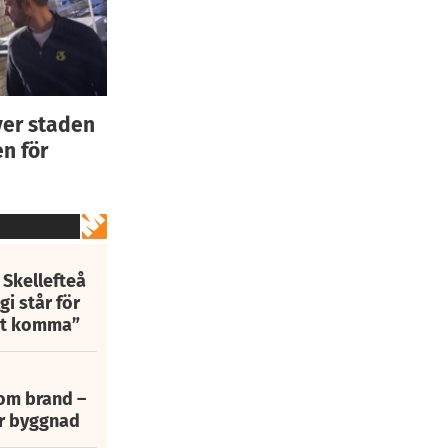
ver staden
n för
 Skellefteå
i står för
att komma”
 om brand –
ur byggnad