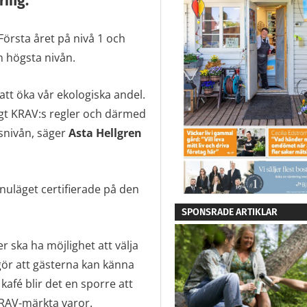
ring.
Första året på nivå 1 och
en högsta nivån.
att öka vår ekologiska andel.
gt KRAV:s regler och därmed
gsnivån, säger
Asta Hellgren
 nuläget certifierade på den
SPONSRADE ARTIKLAR
ter ska ha möjlighet att välja
gör att gästerna kan känna
afé blir det en sporre att
 KRAV-märkta varor.