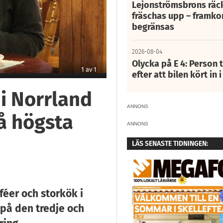
Lejonströmsbrons räc
fräschas upp – framko
begränsas
2026-08-04
Olycka på E 4: Person t
1
av
1
efter att bilen kört in 
i Norrland
ANNONS
å högsta
ANNONS
LÄS SENASTE TIDNINGEN:
éer och storkök i
 på den tredje och