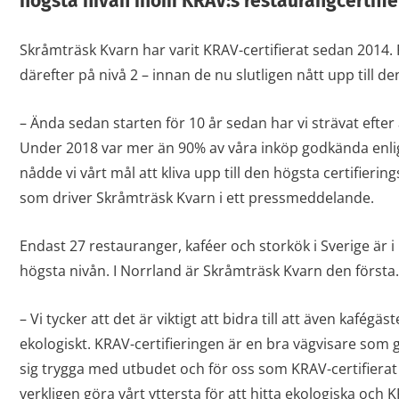
högsta nivån inom KRAV:s restaurangcertifie
Skråmträsk Kvarn har varit KRAV-certifierat sedan 2014. 
därefter på nivå 2 – innan de nu slutligen nått upp till d
– Ända sedan starten för 10 år sedan har vi strävat efter 
Under 2018 var mer än 90% av våra inköp godkända enli
nådde vi vårt mål att kliva upp till den högsta certifierin
som driver Skråmträsk Kvarn i ett pressmeddelande.
Endast 27 restauranger, kaféer och storkök i Sverige är i
högsta nivån. I Norrland är Skråmträsk Kvarn den första.
– Vi tycker att det är viktigt att bidra till att även kafégäs
ekologiskt. KRAV-certifieringen är en bra vägvisare som 
sig trygga med utbudet och för oss som KRAV-certifierat k
verkligen göra vårt yttersta för att hitta ekologiska och