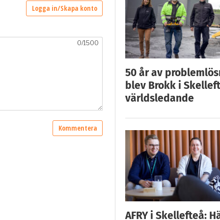
50 år av problemlös
blev Brokk i Skellef
världsledande
AFRY i Skellefteå: H