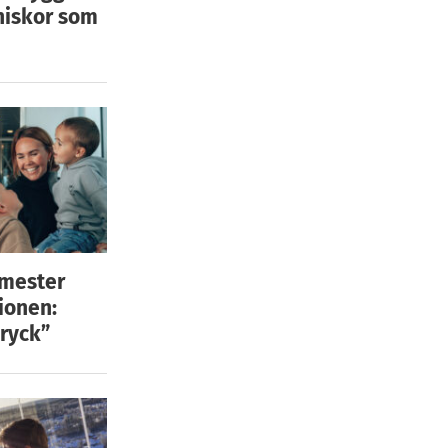
niskor som
emester
ionen:
ryck”