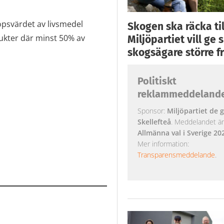
öpsvärdet av livsmedel
Skogen ska räcka till
kter där minst 50% av
Miljöpartiet vill ge
skogsägare större fr
Politiskt
reklammeddeland
Sponsor:
Miljöpartiet de g
Skellefteå
. Meddelandet är k
Allmänna val i Sverige 20
Mer information:
Transparensmeddelande
.