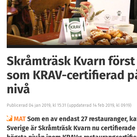
1
Skråmträsk Kvarn först 
som KRAV-certifierad p
nivå
Publicerad 04 jan 2019, kl 15:31
(uppdaterad 14 feb 2019, kl 09:19)
MAT
Som en av endast 27 restauranger, kaf
Sverige är Skråmträsk Kvarn nu certifierade