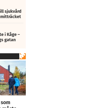
ill sjukvård
i mitträcket
e i Kåge –
gs gatan
t som