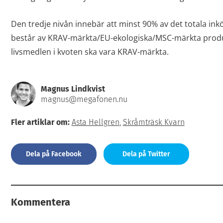
Den tredje nivån innebär att minst 90% av det totala ink
består av KRAV-märkta/EU-ekologiska/MSC-märkta produ
livsmedlen i kvoten ska vara KRAV-märkta.
Magnus Lindkvist
magnus@megafonen.nu
Fler artiklar om:
Asta Hellgren
,
Skråmträsk Kvarn
Dela på Facebook
Dela på Twitter
Kommentera