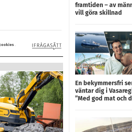
framtiden – av män
vill göra skillnad
En bekymmersfri s
väntar dig i Vasareg
”Med god mat och d