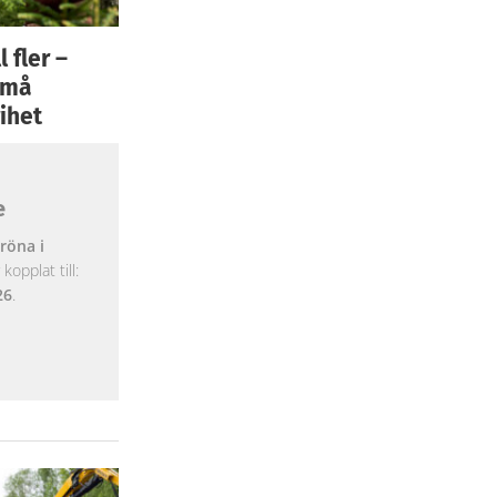
 fler –
 små
ihet
e
röna i
opplat till:
26
.