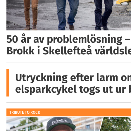
50 år av problemlösning –
Brokk i Skellefteå världs
Utryckning efter larm o
elsparkcykel togs ut ur
TRIBUTE TO ROCK