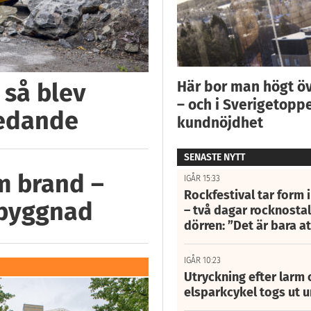
Här bor man högt ö
 så blev
– och i Sverigetoppe
ledande
kundnöjdhet
SENASTE NYTT
m brand –
IGÅR 15:33
Rockfestival tar form i
 byggnad
– två dagar rocknostalg
dörren: ”Det är bara 
IGÅR 10:23
Utryckning efter larm
elsparkcykel togs ut 