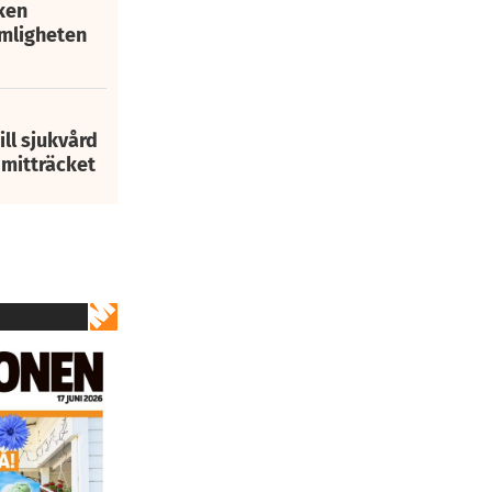
ken
mligheten
ill sjukvård
1
av
1
i mitträcket