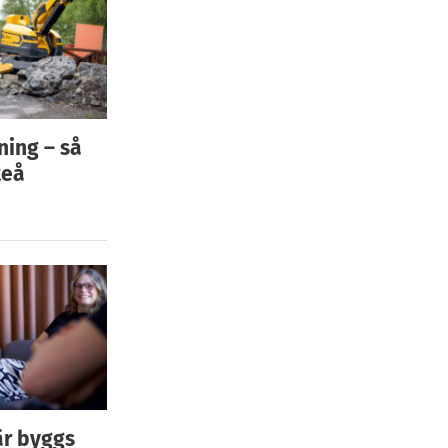
ning – så
teå
är byggs