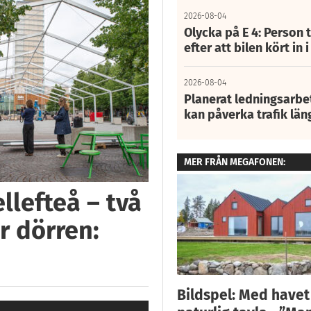
2026-08-04
Olycka på E 4: Person t
efter att bilen kört in 
2026-08-04
Planerat ledningsarbet
kan påverka trafik län
MER FRÅN MEGAFONEN:
llefteå – två
r dörren:
Bildspel: Med have