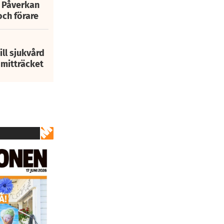
: Påverkan
och förare
ill sjukvård
i mitträcket