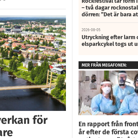
Rockfestival tar form i
– två dagar rocknostalg
dörren: ”Det är bara 
2026-08-05
Utryckning efter larm
elsparkcykel togs ut 
MER FRÅN MEGAFONEN:
verkan för
En rapport från front
are
år efter de första co