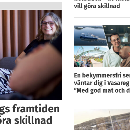
vill göra skillnad
En bekymmersfri s
väntar dig i Vasareg
”Med god mat och d
ggs framtiden
öra skillnad