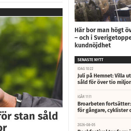
Här bor man högt ö
– och i Sverigetoppe
kundnöjdhet
SENASTE NYTT
IDAG 10:22
Juli på Hemnet: Villa u
såld för över tio miljo
IGÅR 11:11
Broarbeten fortsätter
för gångare, cyklister 
för stan såld
or
2026-08-05