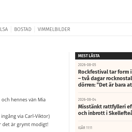
LSA
BOSTAD
VIMMELBILDER
MEST LÄSTA
2026-08-05
Rockfestival tar form i
– två dagar rocknostalg
dörren: ”Det är bara 
e och hennes vän Mia
2026-08-04
Misstänkt rattfylleri e
och inbrott i Skelleft
 ingång via Carl-Viktor)
er det är grymt modigt!
IGÅR 11:11