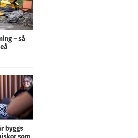
ning – så
teå
är byggs
niskor som