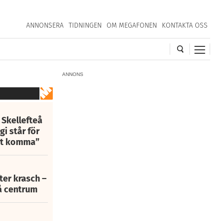
ANNONSERA
TIDNINGEN
OM MEGAFONEN
KONTAKTA OSS
ANNONS
 Skellefteå
i står för
att komma”
fter krasch –
eå centrum