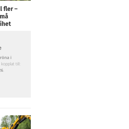
 fler –
 små
ihet
e
röna i
opplat till:
26
.