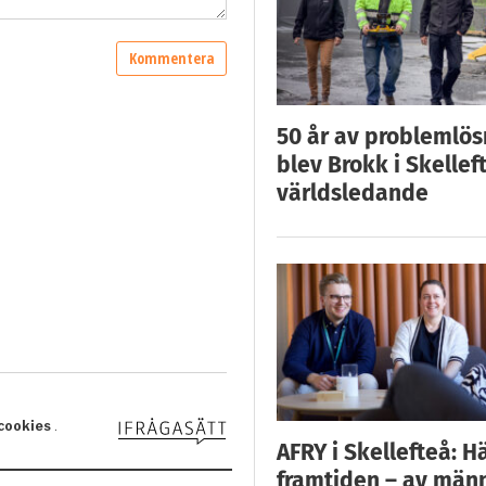
50 år av problemlös
blev Brokk i Skellef
världsledande
AFRY i Skellefteå: H
framtiden – av män