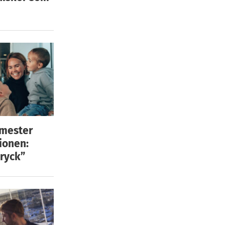
emester
ionen:
ryck”