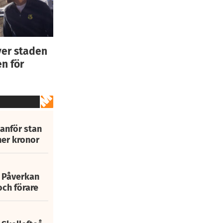
ver staden
n för
tanför stan
ner kronor
: Påverkan
och förare