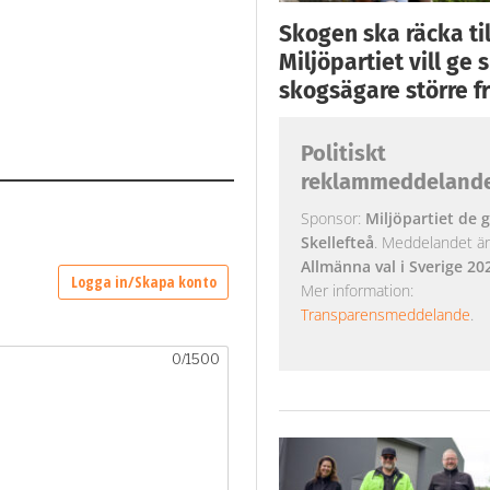
Skogen ska räcka till
Miljöpartiet vill ge
skogsägare större fr
Politiskt
reklammeddeland
Sponsor:
Miljöpartiet de g
Skellefteå
. Meddelandet är k
Allmänna val i Sverige 20
Mer information:
Transparensmeddelande
.