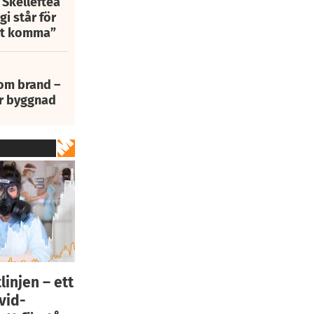
 Skellefteå
i står för
att komma”
 om brand –
ur byggnad
linjen – ett
vid-