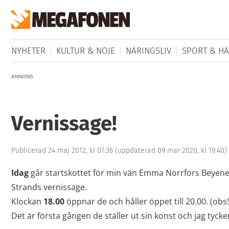
NYHETER
KULTUR & NÖJE
NÄRINGSLIV
SPORT & HÄ
ANNONS
Vernissage!
Publicerad 24 maj 2012, kl 07:36
(uppdaterad 09 mar 2020, kl 19:40)
Idag
går startskottet för min vän Emma Norrfors Beyen
Strands vernissage.
Klockan
18.00
öppnar de och håller öppet till 20.00. (obs!
Det är första gången de ställer ut sin konst och jag tyck