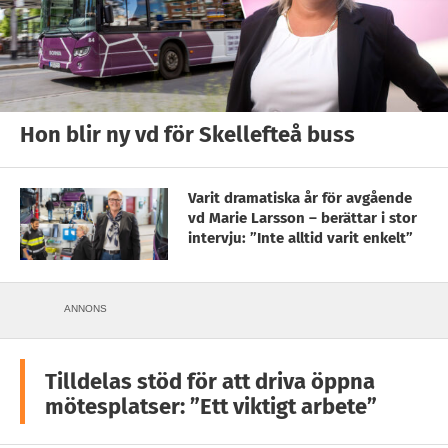
Hon blir ny vd för Skellefteå buss
Varit dramatiska år för avgående
vd Marie Larsson – berättar i stor
intervju: ”Inte alltid varit enkelt”
ANNONS
Tilldelas stöd för att driva öppna
mötesplatser: ”Ett viktigt arbete”