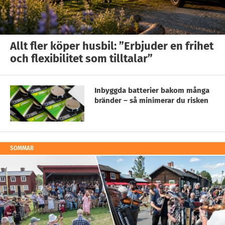
Allt fler köper husbil: ”Erbjuder en frihet
och flexibilitet som tilltalar”
Inbyggda batterier bakom många
bränder – så minimerar du risken
SOMMAR