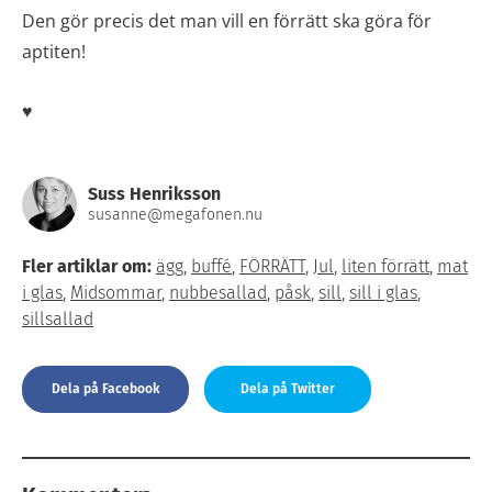
Den gör precis det man vill en förrätt ska göra för
aptiten!
♥
Suss Henriksson
susanne@megafonen.nu
Fler artiklar om:
ägg
,
buffé
,
FÖRRÄTT
,
Jul
,
liten förrätt
,
mat
i glas
,
Midsommar
,
nubbesallad
,
påsk
,
sill
,
sill i glas
,
sillsallad
Dela på Facebook
Dela på Twitter