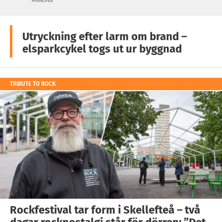
ANNONS
Utryckning efter larm om brand –
elsparkcykel togs ut ur byggnad
TRIBUTE TO ROCK
Rockfestival tar form i Skellefteå – två