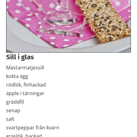
Sill i glas
Mästarmatjessill
kokta ägg
rödlök, finhackad
äpple i tärningar
gräddfil
senap
salt
svartpeppar från kvarn
gräslök, hackad