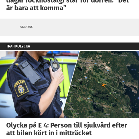
dagar rocknostalgi står för dörren: ”Det
är bara att komma”
ANNONS
TRAFIKOLYCKA
Olycka på E 4: Person till sjukvård efter
att bilen kört in i mitträcket