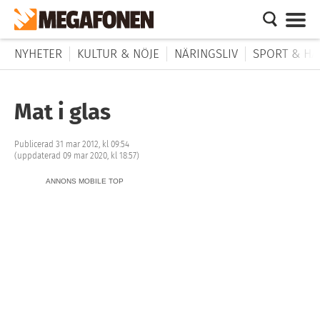
NYHETER
KULTUR & NÖJE
NÄRINGSLIV
SPORT & HÄ
Mat i glas
Publicerad 31 mar 2012, kl 09:54
(uppdaterad 09 mar 2020, kl 18:57)
ANNONS MOBILE TOP