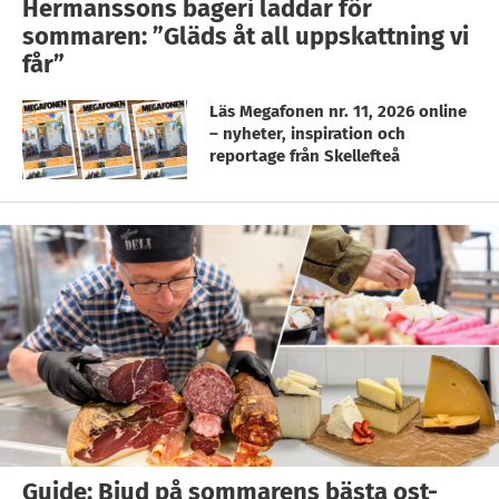
Hermanssons bageri laddar för
sommaren: ”Gläds åt all uppskattning vi
får”
Läs Megafonen nr. 11, 2026 online
– nyheter, inspiration och
reportage från Skellefteå
Guide: Bjud på sommarens bästa ost-