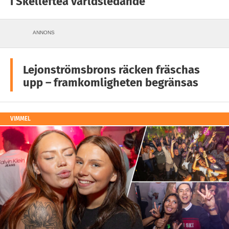
i Skellefteå världsledande
ANNONS
Lejonströmsbrons räcken fräschas
upp – framkomligheten begränsas
VIMMEL