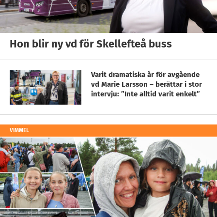
Hon blir ny vd för Skellefteå buss
Varit dramatiska år för avgående
vd Marie Larsson – berättar i stor
intervju: ”Inte alltid varit enkelt”
VIMMEL