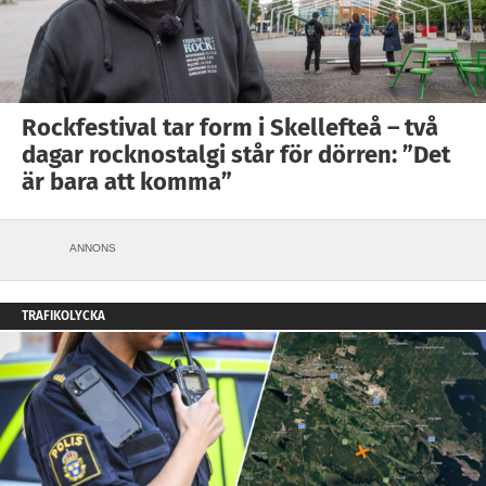
Rockfestival tar form i Skellefteå – två
dagar rocknostalgi står för dörren: ”Det
är bara att komma”
ANNONS
TRAFIKOLYCKA