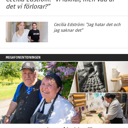
det vi förlorar?”
Cecilia Edström: ”Jag hatar det och
jag saknar det”
MEGAFONENTIDNINGEN