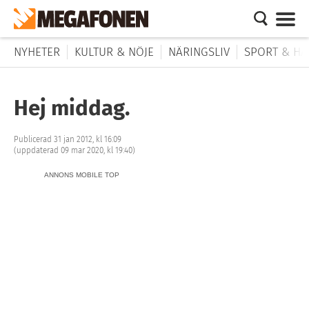
NYHETER
KULTUR & NÖJE
NÄRINGSLIV
SPORT & HÄ
Hej middag.
Publicerad 31 jan 2012, kl 16:09
(uppdaterad 09 mar 2020, kl 19:40)
ANNONS MOBILE TOP