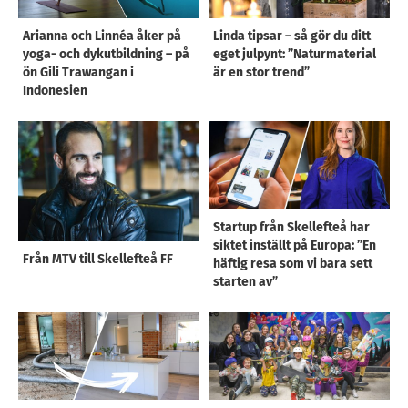
Arianna och Linnéa åker på
Linda tipsar – så gör du ditt
yoga- och dykutbildning – på
eget julpynt: ”Naturmaterial
ön Gili Trawangan i
är en stor trend”
Indonesien
Startup från Skellefteå har
siktet inställt på Europa: ”En
Från MTV till Skellefteå FF
häftig resa som vi bara sett
starten av”