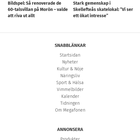
Bildspel: Så renoverade de
Stark gemenskap i
60-talsvillan på Morön – valde
Skellefteås skatelokal: ”Vi ser
att riva ut allt
ett ökat intresse”
SNABBLÄNKAR
Startsidan
Nyheter
Kultur & Nöje
Näringsliv
Sport & Hälsa
Vimmelbilder
Kalender
Tidningen
Om Megafonen
ANNONSERA
Produkter