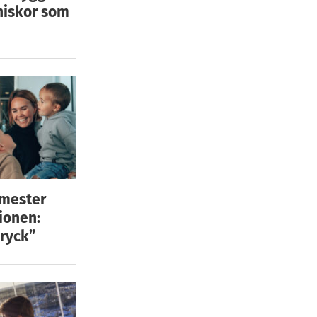
niskor som
emester
ionen:
ryck”