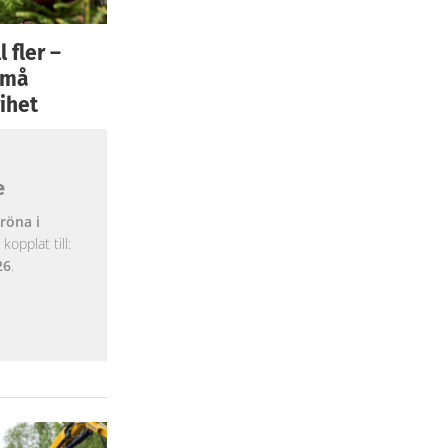
 fler –
 små
ihet
e
röna i
opplat till:
26
.