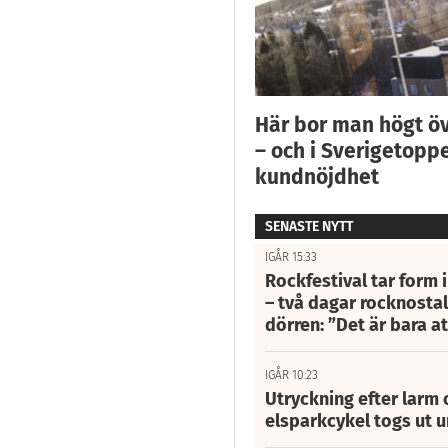
Här bor man högt ö
– och i Sverigetoppe
kundnöjdhet
SENASTE NYTT
IGÅR 15:33
Rockfestival tar form i
– två dagar rocknostalg
dörren: ”Det är bara 
IGÅR 10:23
Utryckning efter larm
elsparkcykel togs ut 