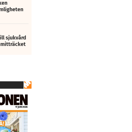
ken
mligheten
ill sjukvård
i mitträcket