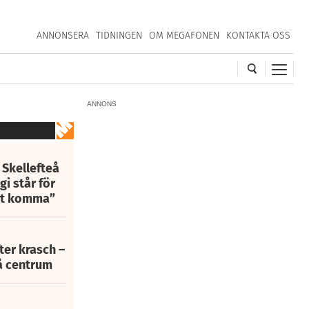
ANNONSERA
TIDNINGEN
OM MEGAFONEN
KONTAKTA OSS
ANNONS
 Skellefteå
i står för
att komma”
fter krasch –
eå centrum