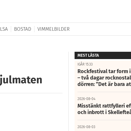
LSA
BOSTAD
VIMMELBILDER
MEST LÄSTA
IGÅR 15:33
Rockfestival tar form i
 julmaten
– två dagar rocknostalg
dörren: ”Det är bara 
2026-08-04
Misstänkt rattfylleri e
och inbrott i Skelleft
2026-08-03