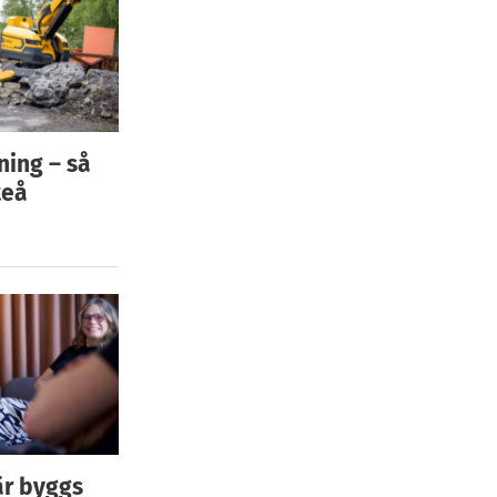
ning – så
teå
är byggs