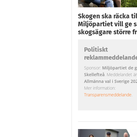
Skogen ska räcka till
Miljöpartiet vill ge
skogsägare större fr
Politiskt
reklammeddeland
Sponsor:
Miljöpartiet de g
Skellefteå
. Meddelandet är k
Allmänna val i Sverige 20
Mer information:
Transparensmeddelande
.