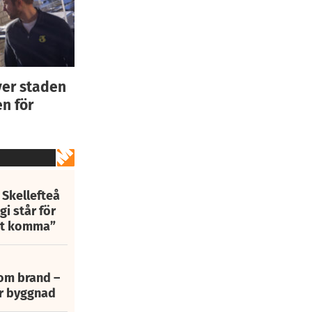
ver staden
n för
 Skellefteå
i står för
att komma”
 om brand –
ur byggnad