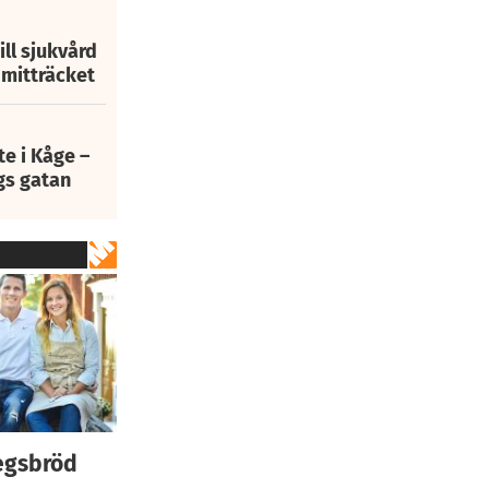
ill sjukvård
i mitträcket
e i Kåge –
gs gatan
egsbröd