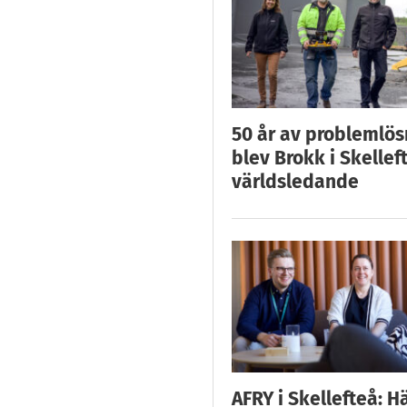
50 år av problemlös
blev Brokk i Skellef
världsledande
AFRY i Skellefteå: H