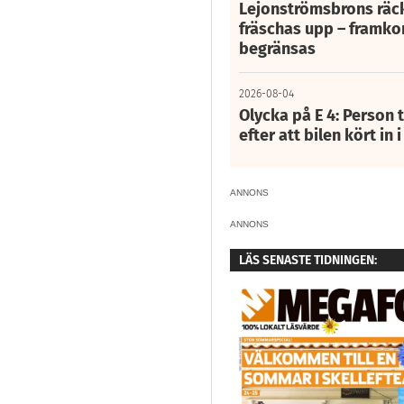
Lejonströmsbrons räc
fräschas upp – framko
begränsas
2026-08-04
Olycka på E 4: Person t
efter att bilen kört in 
ANNONS
ANNONS
LÄS SENASTE TIDNINGEN: