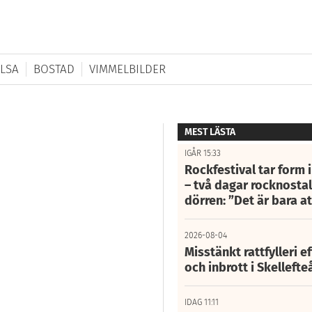
LSA
BOSTAD
VIMMELBILDER
MEST LÄSTA
IGÅR 15:33
Rockfestival tar form i
– två dagar rocknostalg
dörren: ”Det är bara 
2026-08-04
Misstänkt rattfylleri e
och inbrott i Skelleft
IDAG 11:11