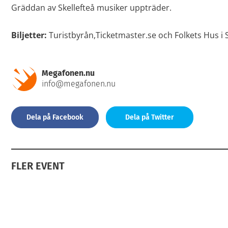
Gräddan av Skellefteå musiker uppträder.
Biljetter:
Turistbyrån,Ticketmaster.se och Folkets Hus i 
Megafonen.nu
info@megafonen.nu
Dela på Facebook
Dela på Twitter
FLER EVENT