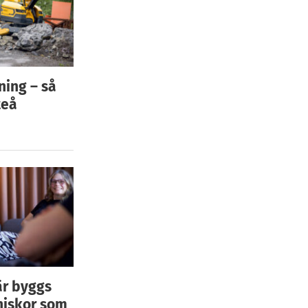
ning – så
teå
är byggs
niskor som