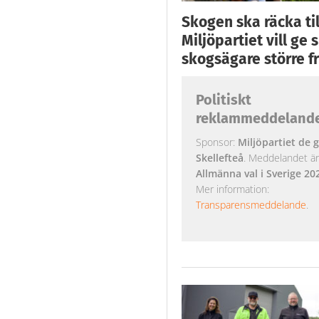
Skogen ska räcka till
Miljöpartiet vill ge
skogsägare större fr
Politiskt
reklammeddeland
Sponsor:
Miljöpartiet de g
Skellefteå
. Meddelandet är k
Allmänna val i Sverige 20
Mer information:
Transparensmeddelande
.