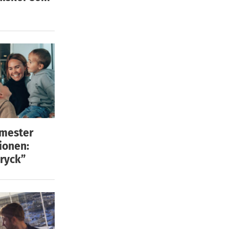
emester
ionen:
ryck”