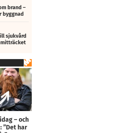
 om brand –
ur byggnad
ill sjukvård
i mitträcket
idag – och
: ”Det har