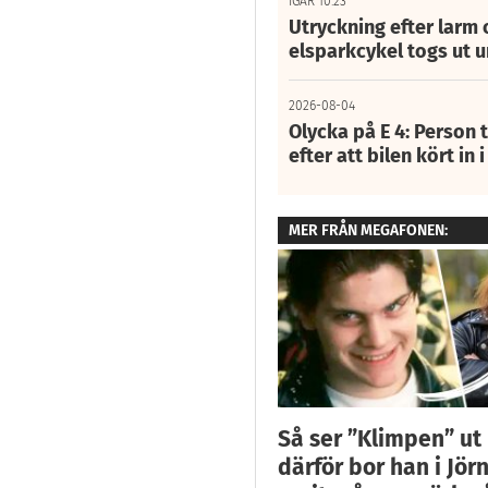
IGÅR 10:23
Utryckning efter larm
elsparkcykel togs ut 
2026-08-04
Olycka på E 4: Person t
efter att bilen kört in 
MER FRÅN MEGAFONEN:
Så ser ”Klimpen” ut 
därför bor han i Jörn