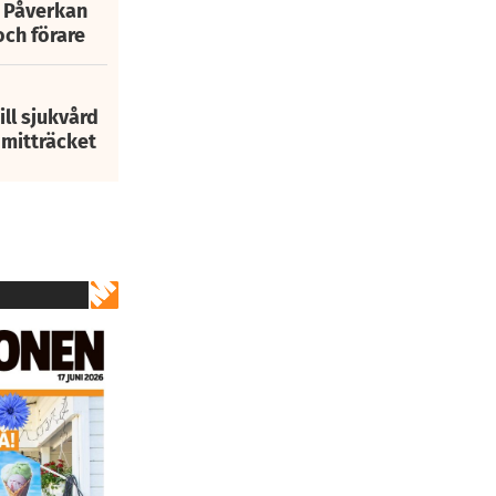
: Påverkan
och förare
ill sjukvård
i mitträcket