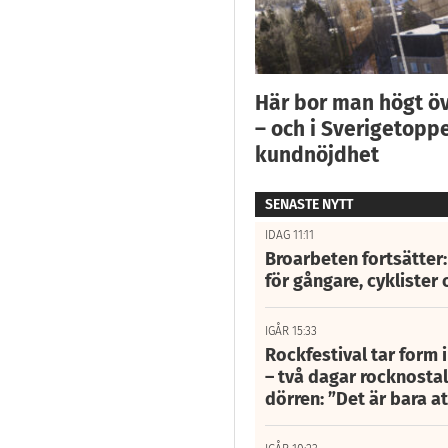
Här bor man högt ö
– och i Sverigetoppe
kundnöjdhet
SENASTE NYTT
IDAG 11:11
Broarbeten fortsätter
för gångare, cyklister 
IGÅR 15:33
Rockfestival tar form i
– två dagar rocknostalg
dörren: ”Det är bara 