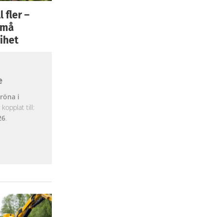
 fler –
 små
ihet
e
röna i
opplat till:
26
.