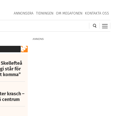
ANNONSERA
TIDNINGEN
OM MEGAFONEN
KONTAKTA OSS
ANNONS
 Skellefteå
i står för
att komma”
fter krasch –
eå centrum