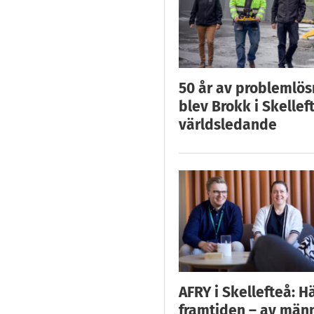
50 år av problemlös
blev Brokk i Skellef
världsledande
AFRY i Skellefteå: H
framtiden – av män