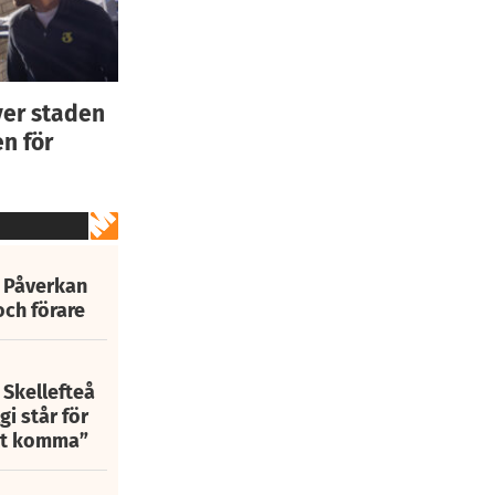
ver staden
n för
: Påverkan
och förare
 Skellefteå
i står för
att komma”