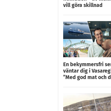
vill göra skillnad
En bekymmersfri s
väntar dig i Vasareg
”Med god mat och d