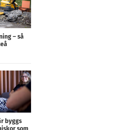
ning – så
teå
är byggs
niskor som