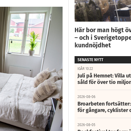
Här bor man högt ö
– och i Sverigetoppe
kundnöjdhet
SENASTE NYTT
IGÅR 10:22
Juli på Hemnet: Villa u
såld för över tio miljo
2026-08-06
Broarbeten fortsätter
för gångare, cyklister 
2026-08-05