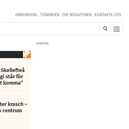
ANNONSERA
TIDNINGEN
OM MEGAFONEN
KONTAKTA OSS
ANNONS
 Skellefteå
i står för
att komma”
fter krasch –
eå centrum