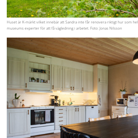
Huset är K-märkt vilket innebär att Sandra inte får renovera riktigt hur som hel
museums experter för att få vägledning i arbetet. Foto: Jonas Nilsson