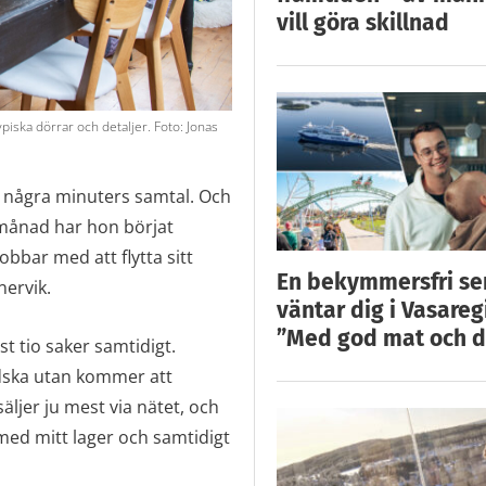
vill göra skillnad
ypiska dörrar och detaljer. Foto: Jonas
ra några minuters samtal. Och
 månad har hon börjat
bar med att flytta sitt
En bekymmersfri s
väntar dig i Vasareg
nervik.
”Med god mat och d
ast tio saker samtidigt.
rådska utan kommer att
äljer ju mest via nätet, och
 med mitt lager och samtidigt