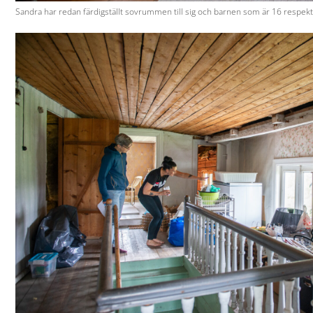
Sandra har redan färdigställt sovrummen till sig och barnen som är 16 respekti