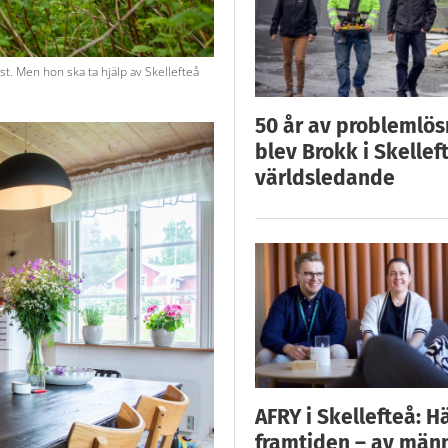
st. Men hon ska ta hjälp av Skellefteå
50 år av problemlös
blev Brokk i Skellef
världsledande
AFRY i Skellefteå: H
framtiden – av män