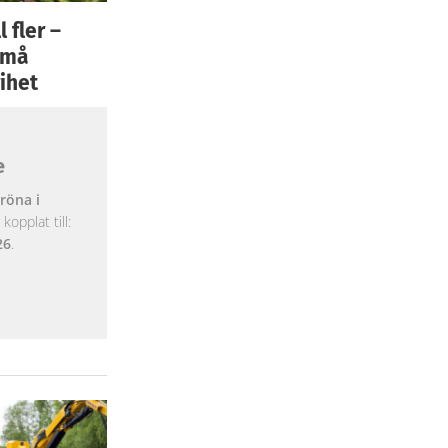
 fler –
 små
ihet
e
röna i
opplat till:
26
.