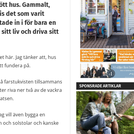
 stan, och med utsikt
rött hus. Gammalt,
is det som varit
ade in i för bara en
tt liv och driva sitt
t här. Jag tänker att, hus
tt fundera på.
SPONSRADE ARTIKLAR
 farstukvisten tillsammans
r riva ner två av de vackra
atsen.
ag vill även bygga en
 och solstolar och kanske