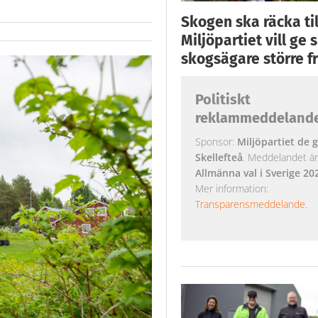
Skogen ska räcka till
Miljöpartiet vill ge
skogsägare större fr
Politiskt
reklammeddeland
Sponsor:
Miljöpartiet de g
Skellefteå
. Meddelandet är k
Allmänna val i Sverige 20
Mer information:
Transparensmeddelande
.