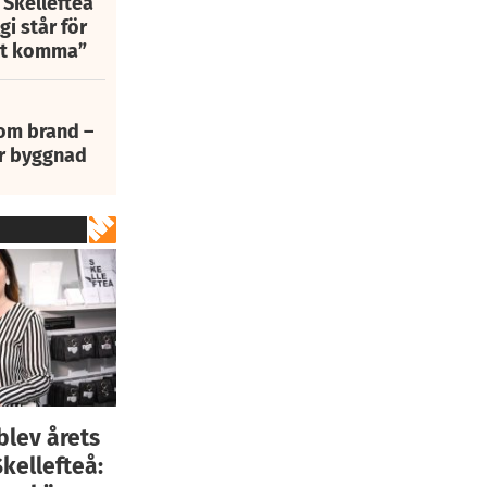
 Skellefteå
i står för
att komma”
 om brand –
ur byggnad
lev årets
kellefteå: