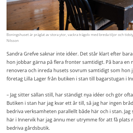
Boningshuset är präglat av stora ytor, vackra trägolv med breda tiljor och tidst
Nilsson
Sandra Grefve saknar inte idéer. Det står klart efter ba
hon jobbar gärna på flera fronter samtidigt. På bara en
renovera och inreda husets sovrum samtidigt som hon job
företag Lilla Lager från butiken i stan till bagarstugan i In
– Jag sitter sällan still, har ständigt nya idéer och gör oft
Butiken i stan har jag kvar ett år till, så jag har ingen b
bedriva verksamheten parallellt både här och i stan. Jag s
här i Innervik har jag ännu mer utrymme för att få plats