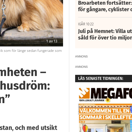
Broarbeten fortsätter
för gångare, cyklister 
IGÅR 10:22
Juli på Hemnet: Villa u
såld för över tio miljo
2
av
13
 har redan börjat omsätta flera i
Huset är K-märkt vilket innebär att Sandra i
 till sommaren. Men butiken i stan finns
museums experter för att få vägledning i ar
ANNONS
ANNONS
amheten –
LÄS SENASTE TIDNINGEN:
n husdröm:
n”