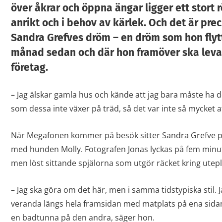
SOMMAR
I Innervik, bara sex minuter från
över åkrar och öppna ängar ligger ett stort 
anrikt och i behov av kärlek. Och det är prec
Sandra Grefves dröm – en dröm som hon flytt
månad sedan och där hon framöver ska leva si
företag.
– Jag älskar gamla hus och kände att jag bara måste ha de
som dessa inte växer på träd, så det var inte så mycket a
När Megafonen kommer på besök sitter Sandra Grefve på
med hunden Molly. Fotografen Jonas lyckas på fem minute
men löst sittande spjälorna som utgör räcket kring utepl
– Jag ska göra om det här, men i samma tidstypiska stil. J
veranda längs hela framsidan med matplats på ena sidan