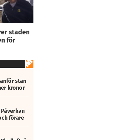
ver staden
n för
tanför stan
ner kronor
: Påverkan
och förare