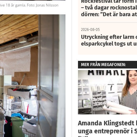
Rockfestival tar form i
– två dagar rocknostalg
ve 18 år gamla. Foto: Jonas Nilsson
dörren: ”Det är bara 
2026-08-05
Utryckning efter larm
elsparkcykel togs ut 
MER FRÅN MEGAFONEN:
Amanda Klingstedt b
unga entreprenör i S