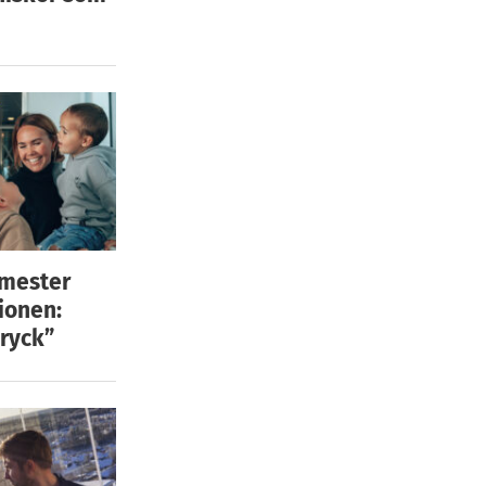
emester
ionen:
ryck”