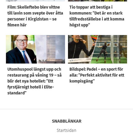
Film: Skelleftebo blev vittne
Tio toppar att bestiga i
till lavin som svepte över åtta
kommunen: ”Det är en stark
personer i Kirgizistan – se
tillfredsställelse i att komma
filmen här
högst upp”
Utomhuspool längst upp och
Bildspel: Padel – en sport för
restaurang på våning 19 – så
alla: ”Perfekt aktivitet för ett
blir det nya hotellet: ”Ett
kompisgäng”
fyrstjärnigt hotell i Elite-
standard”
SNABBLÄNKAR
Startsidan