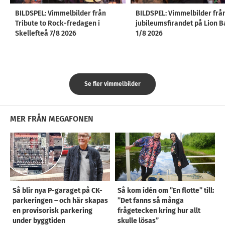
BILDSPEL: Vimmelbilder från
BILDSPEL: Vimmelbilder frå
Tribute to Rock-fredagen i
jubileumsfirandet på Lion B
Skellefteå 7/8 2026
1/8 2026
Se fler vimmelbilder
MER FRÅN MEGAFONEN
Så blir nya P-garaget på CK-
Så kom idén om ”En flotte” till:
parkeringen – och här skapas
”Det fanns så många
en provisorisk parkering
frågetecken kring hur allt
under byggtiden
skulle lösas”