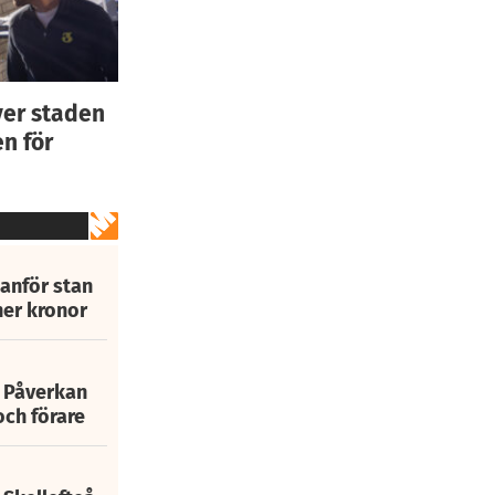
ver staden
n för
tanför stan
ner kronor
: Påverkan
och förare