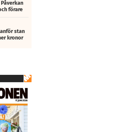
: Påverkan
och förare
tanför stan
ner kronor