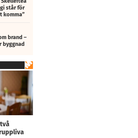
 Skellefteå
i står för
att komma”
 om brand –
ur byggnad
 två
eruppliva