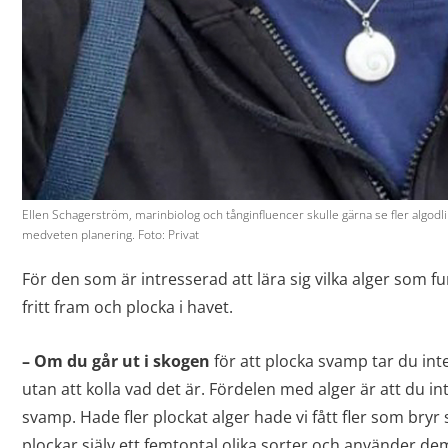
Ellen Schagerström, marinbiolog och tånginfluencer skulle gärna se fler algod
medveten planering. Foto: Privat
För den som är intresserad att lära sig vilka alger som fu
fritt fram och plocka i havet.
– Om du går ut i skogen
för att plocka svamp tar du int
utan att kolla vad det är. Fördelen med alger är att du i
svamp. Hade fler plockat alger hade vi fått fler som bryr 
plockar själv ett femtontal olika sorter och använder de