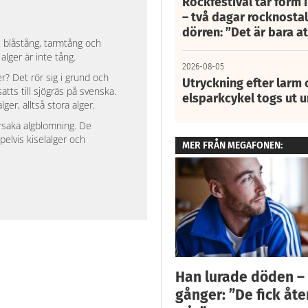
Rockfestival tar form i
– två dagar rocknostalg
dörren: ”Det är bara 
s blåstång, tarmtång och
alger är inte tång.
2026-08-05
? Det rör sig i grund och
Utryckning efter larm
tts till sjögräs på svenska.
elsparkcykel togs ut 
r, alltså stora alger.
orsaka algblomning. De
pelvis kiselalger och
MER FRÅN MEGAFONEN:
Han lurade döden –
gånger: ”De fick åt