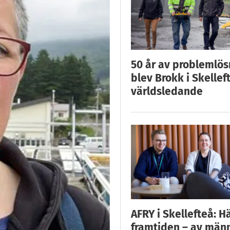
50 år av problemlös
blev Brokk i Skellef
världsledande
AFRY i Skellefteå: H
framtiden – av män