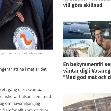
vill göra skillnad
lingar men tycker det behövs en
En bekymmersfri s
ngerar att ha i mat är det
väntar dig i Vasareg
”Med god mat och d
e ett gäng olika svampar
nte riskerar hälsan, som med
sig om havsmiljön. Jag
m framför allt som kryddor.