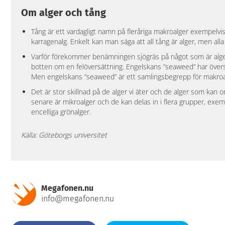
Om alger och tång
Tång är ett vardagligt namn på fleråriga makroalger exempelvi
karragenalg. Enkelt kan man säga att all tång är alger, men alla 
Varför förekommer benämningen sjögräs på något som är alger
botten om en felöversättning. Engelskans ”seaweed” har översa
Men engelskans ”seaweed” är ett samlingsbegrepp för makroalge
Det är stor skillnad på de alger vi äter och de alger som kan 
senare är mikroalger och de kan delas in i flera grupper, exem
encelliga grönalger.
Källa: Göteborgs universitet
Megafonen.nu
info@megafonen.nu