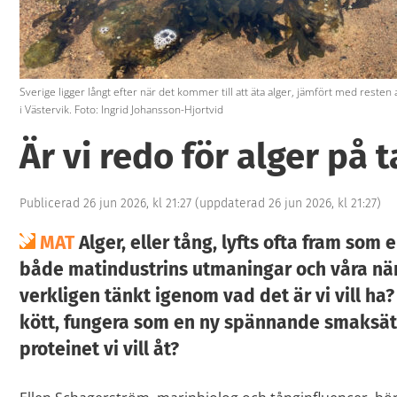
Sverige ligger långt efter när det kommer till att äta alger, jämfört med resten 
i Västervik. Foto: Ingrid Johansson-Hjortvid
Är vi redo för alger på t
Publicerad 26 jun 2026, kl 21:27
(uppdaterad 26 jun 2026, kl 21:27)
MAT
Alger, eller tång, lyfts ofta fram som 
både matindustrins utmaningar och våra när
verkligen tänkt igenom vad det är vi vill ha?
kött, fungera som en ny spännande smaksätta
proteinet vi vill åt?