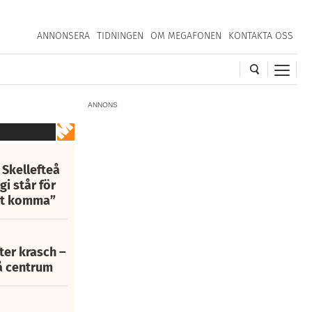
ANNONSERA
TIDNINGEN
OM MEGAFONEN
KONTAKTA OSS
ANNONS
 Skellefteå
i står för
att komma”
fter krasch –
eå centrum