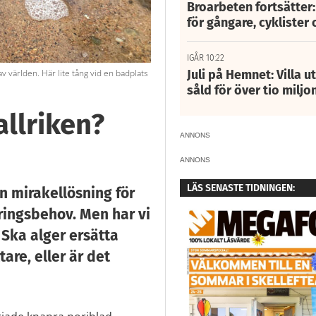
Broarbeten fortsätter
för gångare, cyklister 
IGÅR 10:22
av världen. Här lite tång vid en badplats
Juli på Hemnet: Villa u
såld för över tio miljo
allriken?
ANNONS
ANNONS
LÄS SENASTE TIDNINGEN:
en mirakellösning för
ingsbehov. Men har vi
 Ska alger ersätta
re, eller är det