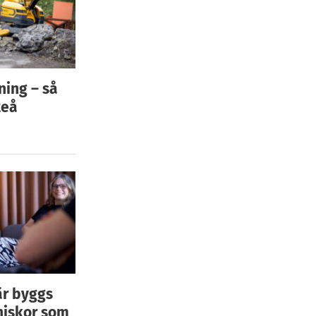
ning – så
teå
är byggs
niskor som