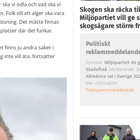
 ska vi odla och vad ska vi
Skogen ska räcka till
Folk vill att alger ska vara
Miljöpartiet vill ge
lösning. Det måste finnas
skogsägare större fr
platser där det funkar.
Politiskt
t finns ju andra saker i
reklammeddeland
inte vill äta, fortsätter
Sponsor:
Miljöpartiet de g
Skellefteå
. Meddelandet är k
Allmänna val i Sverige 20
Mer information:
Transparensmeddelande
.