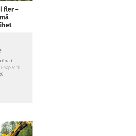
 fler –
 små
ihet
e
röna i
opplat till:
26
.