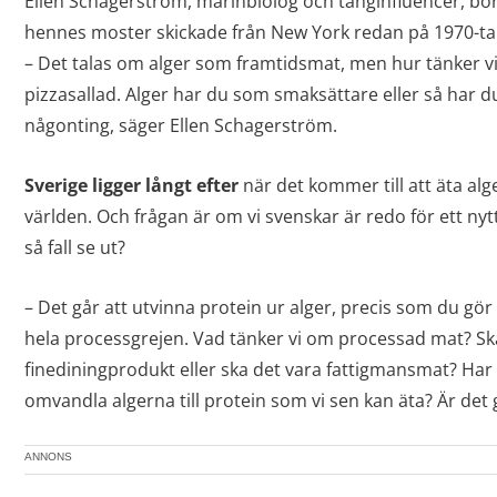
Ellen Schagerström, marinbiolog och tånginfluencer, bö
hennes moster skickade från New York redan på 1970-tal
– Det talas om alger som framtidsmat, men hur tänker vi
pizzasallad. Alger har du som smaksättare eller så har d
någonting, säger Ellen Schagerström.
Sverige ligger långt efter
när det kommer till att äta alg
världen. Och frågan är om vi svenskar är redo för ett nyt
så fall se ut?
– Det går att utvinna protein ur alger, precis som du gö
hela processgrejen. Vad tänker vi om processad mat? Sk
finediningprodukt eller ska det vara fattigmansmat? Har v
omvandla algerna till protein som vi sen kan äta? Är det go
ANNONS