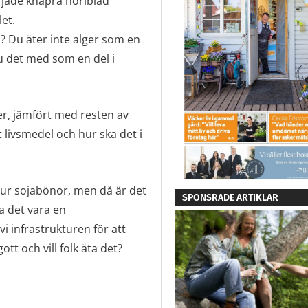
rjade knapra noriblad
et.
? Du äter inte alger som en
u det med som en del i
er, jämfört med resten av
t livsmedel och hur ska det i
r ur sojabönor, men då är det
SPONSRADE ARTIKLAR
a det vara en
i infrastrukturen för att
tt och vill folk äta det?