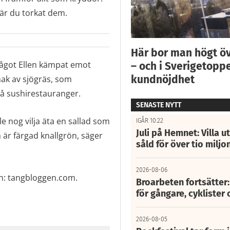
är du torkat dem.
Här bor man högt ö
 något Ellen kämpat emot
– och i Sverigetoppe
kundnöjdhet
ak av sjögräs, som
på sushirestauranger.
SENASTE NYTT
le nog vilja äta en sallad som
IGÅR 10:22
Juli på Hemnet: Villa u
 är färgad knallgrön, säger
såld för över tio miljo
2026-08-06
en: tangbloggen.com.
Broarbeten fortsätter
för gångare, cyklister 
2026-08-05