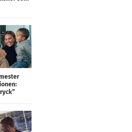
emester
ionen:
ryck”