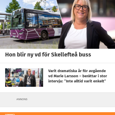
Hon blir ny vd för Skellefteå buss
Varit dramatiska år för avgående
vd Marie Larsson – berättar i stor
intervju: ”Inte alltid varit enkelt”
ANNONS