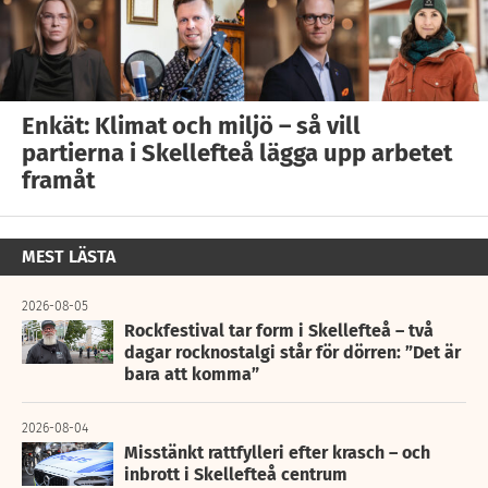
Enkät: Klimat och miljö – så vill
partierna i Skellefteå lägga upp arbetet
framåt
MEST LÄSTA
2026-08-05
Rockfestival tar form i Skellefteå – två
dagar rocknostalgi står för dörren: ”Det är
bara att komma”
2026-08-04
Misstänkt rattfylleri efter krasch – och
inbrott i Skellefteå centrum