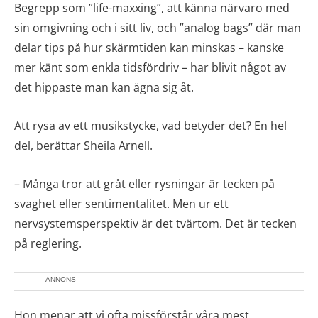
Begrepp som ”life-maxxing”, att känna närvaro med
sin omgivning och i sitt liv, och ”analog bags” där man
delar tips på hur skärmtiden kan minskas – kanske
mer känt som enkla tidsfördriv – har blivit något av
det hippaste man kan ägna sig åt.
Att rysa av ett musikstycke, vad betyder det? En hel
del, berättar Sheila Arnell.
– Många tror att gråt eller rysningar är tecken på
svaghet eller sentimentalitet. Men ur ett
nervsystemsperspektiv är det tvärtom. Det är tecken
på reglering.
ANNONS
Hon menar att vi ofta missförstår våra mest