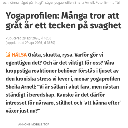
och känna något på riktigt”, säger yogaprofilen Sheila Arnell. Foto: Emma Tüll
Yogaprofilen: Många tror att
gråt är ett tecken på svaghet
Publicerad 29 apr 2026, kl 18:50
(uppdaterad 29 apr 2026, kl 18:50)
HÄLSA
Gråta, skratta, rysa. Varför gör vi
egentligen det? Och är det viktigt för oss? Våra
kroppsliga reaktioner behöver förstås i ljuset av
den kroniska stress vi lever i, menar yogaprofilen
Sheila Arnell: "Vi är sällan i akut fara, men nästan
ständigt i beredskap. Kanske är det därför
intresset för närvaro, stillhet och ’att känna efter’
växer just nu?"
ANNONS MOBILE TOP