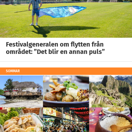
Festivalgeneralen om flytten från
området: ”Det blir en annan puls”
SOMMAR