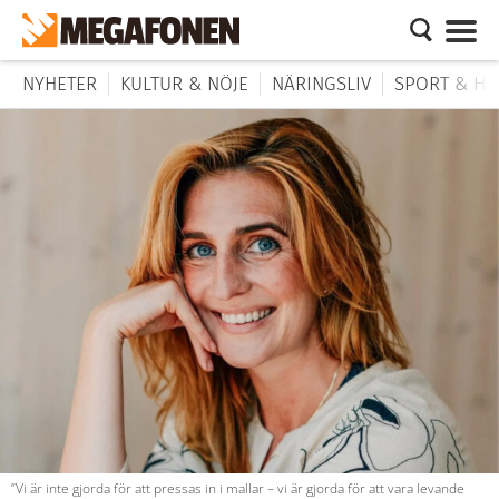
NYHETER
KULTUR & NÖJE
NÄRINGSLIV
SPORT & HÄ
”Vi är inte gjorda för att pressas in i mallar – vi är gjorda för att vara levande