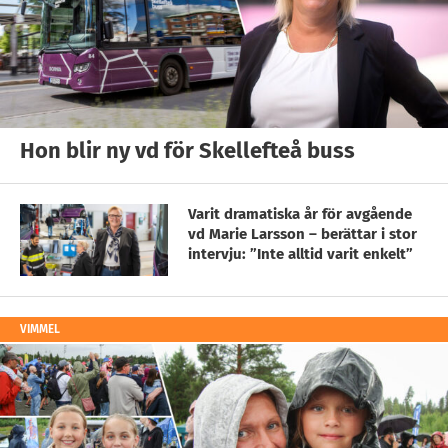
Hon blir ny vd för Skellefteå buss
Varit dramatiska år för avgående
vd Marie Larsson – berättar i stor
intervju: ”Inte alltid varit enkelt”
VIMMEL