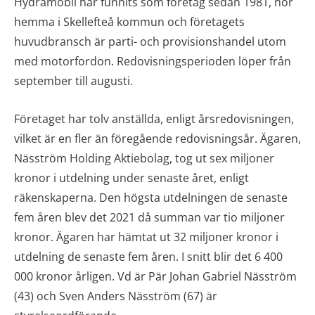
Hydramobil har funnits som företag sedan 1981, hör
hemma i Skellefteå kommun och företagets
huvudbransch är parti- och provisionshandel utom
med motorfordon. Redovisningsperioden löper från
september till augusti.
Företaget har tolv anställda, enligt årsredovisningen,
vilket är en fler än föregående redovisningsår. Ägaren,
Näsström Holding Aktiebolag, tog ut sex miljoner
kronor i utdelning under senaste året, enligt
räkenskaperna. Den högsta utdelningen de senaste
fem åren blev det 2021 då summan var tio miljoner
kronor. Ägaren har hämtat ut 32 miljoner kronor i
utdelning de senaste fem åren. I snitt blir det 6 400
000 kronor årligen. Vd är Pär Johan Gabriel Näsström
(43) och Sven Anders Näsström (67) är