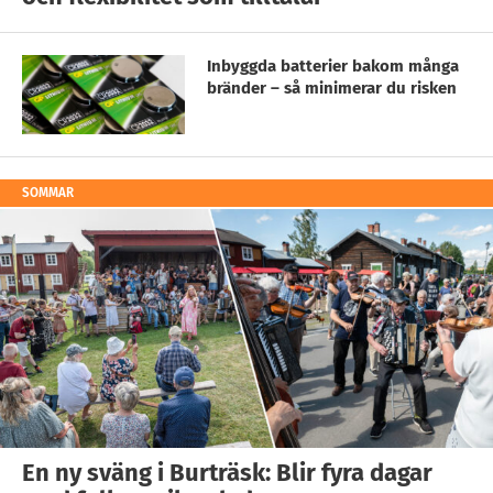
Inbyggda batterier bakom många
bränder – så minimerar du risken
SOMMAR
En ny sväng i Burträsk: Blir fyra dagar