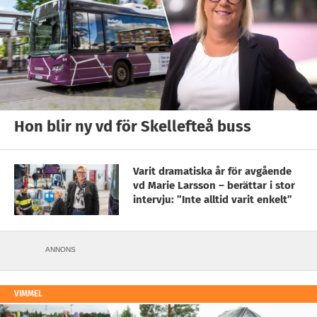
Hon blir ny vd för Skellefteå buss
Varit dramatiska år för avgående
vd Marie Larsson – berättar i stor
intervju: ”Inte alltid varit enkelt”
ANNONS
VIMMEL