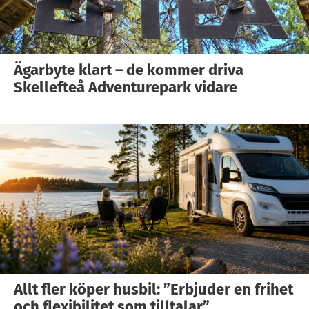
Ägarbyte klart – de kommer driva
Skellefteå Adventurepark vidare
Allt fler köper husbil: ”Erbjuder en frihet
och flexibilitet som tilltalar”