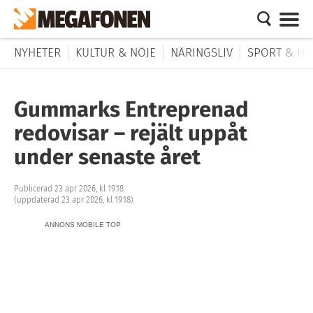
NYHETER
KULTUR & NÖJE
NÄRINGSLIV
SPORT & HÄ
Gummarks Entreprenad
redovisar – rejält uppåt
under senaste året
Publicerad 23 apr 2026, kl 19:18
(uppdaterad 23 apr 2026, kl 19:18)
ANNONS MOBILE TOP