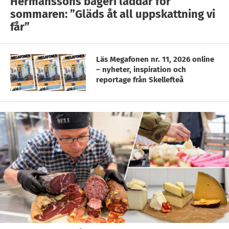
Hermanssons bageri laddar för
sommaren: ”Gläds åt all uppskattning vi
får”
Läs Megafonen nr. 11, 2026 online
– nyheter, inspiration och
reportage från Skellefteå