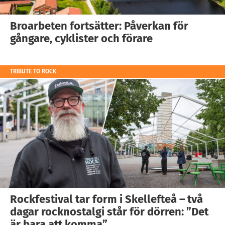
Broarbeten fortsätter: Påverkan för
gångare, cyklister och förare
TRIBUTE TO ROCK
Rockfestival tar form i Skellefteå – två
dagar rocknostalgi står för dörren: ”Det
är bara att komma”