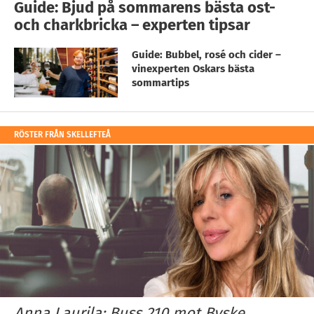
Guide: Bjud på sommarens bästa ost-
och charkbricka – experten tipsar
Guide: Bubbel, rosé och cider –
vinexperten Oskars bästa
sommartips
RÖSTER FRÅN SKELLEFTEÅ
Anna Laurila: Buss 210 mot Byske