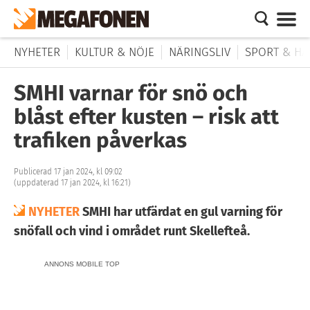
NYHETER
KULTUR & NÖJE
NÄRINGSLIV
SPORT & HÄ
SMHI varnar för snö och
blåst efter kusten – risk att
trafiken påverkas
Publicerad 17 jan 2024, kl 09:02
(uppdaterad 17 jan 2024, kl 16:21)
NYHETER
SMHI har utfärdat en gul varning för
snöfall och vind i området runt Skellefteå.
ANNONS MOBILE TOP