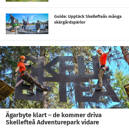
Guide: Upptäck Skellefteås många
skärgårdspärlor
Ägarbyte klart – de kommer driva
Skellefteå Adventurepark vidare