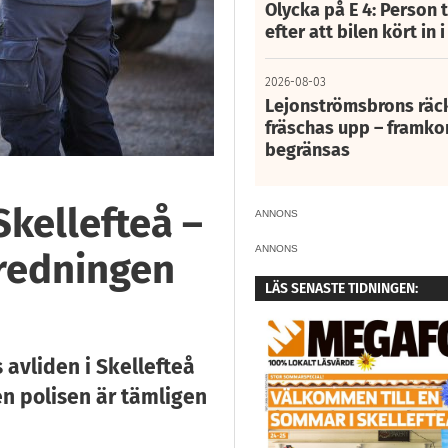
Olycka på E 4: Person t
efter att bilen kört in 
2026-08-03
Lejonströmsbrons räc
fräschas upp – framko
begränsas
Skellefteå –
ANNONS
ANNONS
tredningen
LÄS SENASTE TIDNINGEN:
 avliden i Skellefteå
en polisen är tämligen