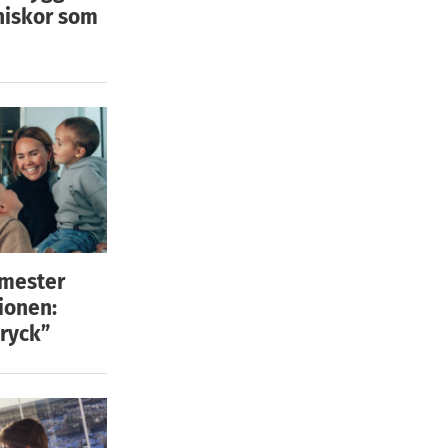
niskor som
emester
ionen:
ryck”