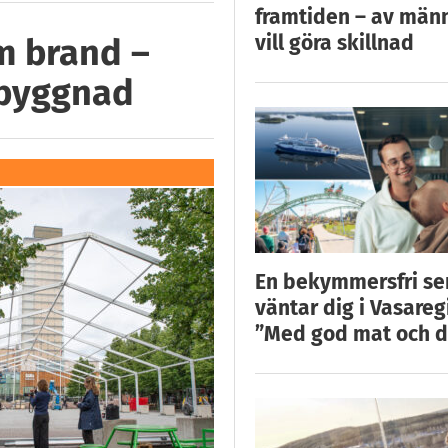
framtiden – av män
vill göra skillnad
m brand –
 byggnad
En bekymmersfri s
väntar dig i Vasareg
”Med god mat och d