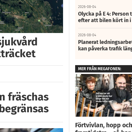
2026-08-04
Olycka på E 4: Person t
efter att bilen kört in 
2026-08-04
 sjukvård
Planerat ledningsarbet
kan påverka trafik län
tträcket
MER FRÅN MEGAFONEN:
n fräschas
 begränsas
Förtvivlan, hopp oc