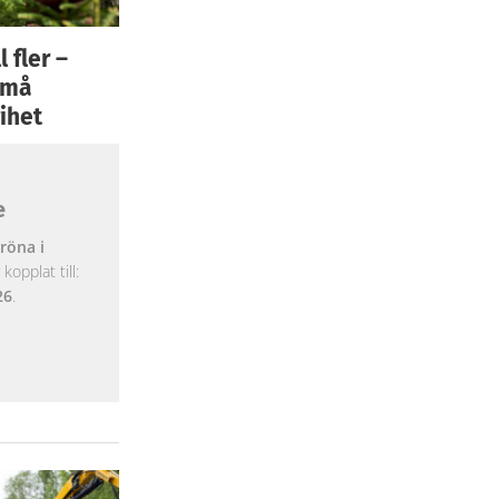
 fler –
 små
ihet
e
röna i
opplat till:
26
.