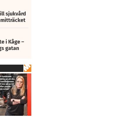
ill sjukvård
i mitträcket
e i Kåge –
gs gatan
h