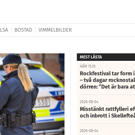
LSA
BOSTAD
VIMMELBILDER
MEST LÄSTA
IGÅR 15:33
Rockfestival tar form i
– två dagar rocknostalg
dörren: ”Det är bara 
2026-08-04
Misstänkt rattfylleri e
och inbrott i Skelleft
2026-08-04