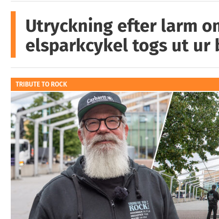
Utryckning efter larm o
elsparkcykel togs ut ur
TRIBUTE TO ROCK