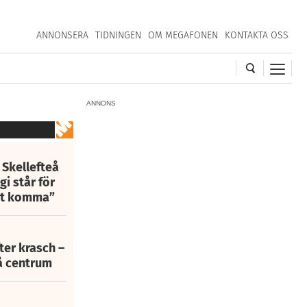
ANNONSERA
TIDNINGEN
OM MEGAFONEN
KONTAKTA OSS
ANNONS
 Skellefteå
i står för
att komma”
fter krasch –
eå centrum