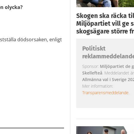
en olycka?
Skogen ska räcka till
Miljöpartiet vill ge
skogsägare större fr
stställa dödsorsaken, enligt
Politiskt
reklammeddeland
Sponsor:
Miljöpartiet de g
Skellefteå
. Meddelandet är k
Allmänna val i Sverige 20
Mer information:
Transparensmeddelande
.