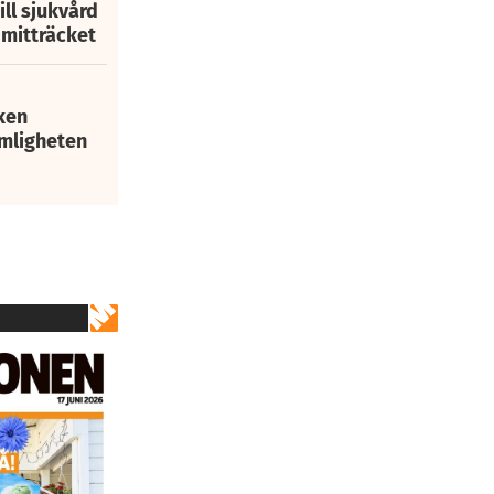
ill sjukvård
i mitträcket
ken
mligheten