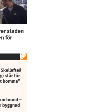
ver staden
n för
 Skellefteå
i står för
att komma”
 om brand –
ur byggnad