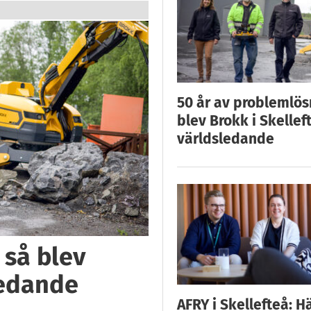
50 år av problemlös
blev Brokk i Skellef
världsledande
 så blev
ledande
AFRY i Skellefteå: H