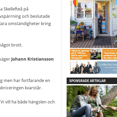
a Skellefteå på
 avspärrning och beslutade
lara omständigheter kring
något brott.
 säger
Johann Kristiansson
ng men har fortfarande en
SPONSRADE ARTIKLAR
ubriceringen kvarstår.
 Vi vill ha både hängslen och