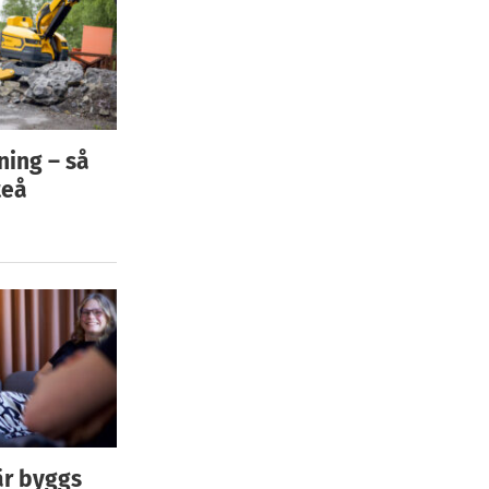
ning – så
teå
är byggs