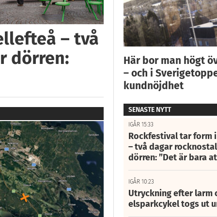
llefteå – två
r dörren:
Här bor man högt ö
– och i Sverigetoppe
kundnöjdhet
SENASTE NYTT
IGÅR 15:33
Rockfestival tar form i
– två dagar rocknostalg
dörren: ”Det är bara 
IGÅR 10:23
Utryckning efter larm
elsparkcykel togs ut 