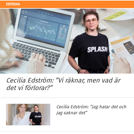
KRÖNIKA
Cecilia Edström: ”Vi räknar, men vad är
det vi förlorar?”
Cecilia Edström: ”Jag hatar det och
jag saknar det”