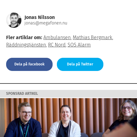
Jonas Nilsson
jonas@megafonen.nu
Fler artiklar om:
Ambulansen
,
Mathias Bergmark
,
Räddningstjänsten
,
RC Nord
,
SOS Alarm
Dela på Facebook
Dela på Twitter
SPONSRAD ARTIKEL