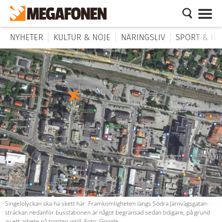
NYHETER
KULTUR & NÖJE
NÄRINGSLIV
SPORT & HÄ
Singelolyckan ska ha skett här. Framkomligheten längs Södra Järnvägsgatan-
sträckan nedanför busstationen är något begränsad sedan tidigare, på grund
av ett arbete på tomten intill. Foto: Google