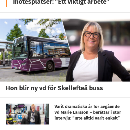
mötesplatser: ”Ett viktigt arbete”
Hon blir ny vd för Skellefteå buss
Varit dramatiska år för avgående
vd Marie Larsson – berättar i stor
intervju: ”Inte alltid varit enkelt”