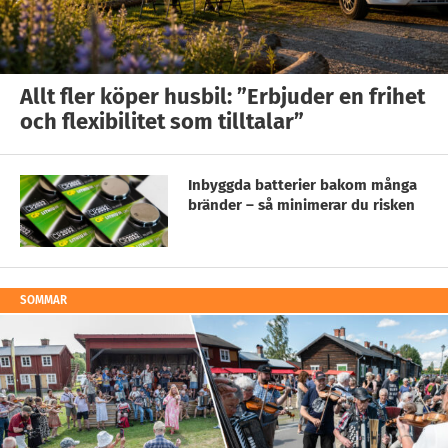
Allt fler köper husbil: ”Erbjuder en frihet
och flexibilitet som tilltalar”
Inbyggda batterier bakom många
bränder – så minimerar du risken
SOMMAR