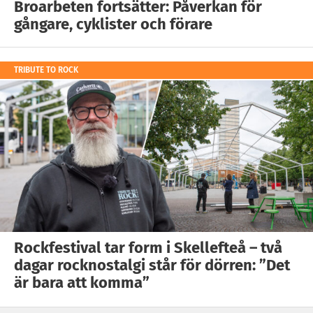
Broarbeten fortsätter: Påverkan för
gångare, cyklister och förare
TRIBUTE TO ROCK
Rockfestival tar form i Skellefteå – två
dagar rocknostalgi står för dörren: ”Det
är bara att komma”