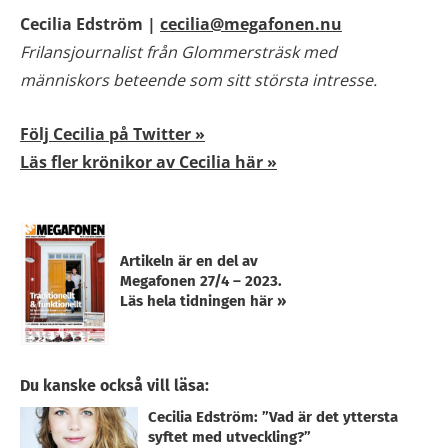
Cecilia Edström |
cecilia@megafonen.nu
Frilansjournalist från Glommersträsk med
människors beteende som sitt största intresse.
Följ Cecilia på Twitter »
Läs fler krönikor av Cecilia här »
Artikeln är en del av
Megafonen 27/4 – 2023.
Läs hela tidningen här »
Du kanske också vill läsa:
Cecilia Edström: ”Vad är det yttersta
syftet med utveckling?”