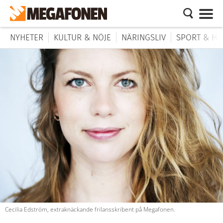
NYHETER
KULTUR & NÖJE
NÄRINGSLIV
SPORT & HÄ
Cecilia Edström, extraknäckande frilansskribent på Megafonen.