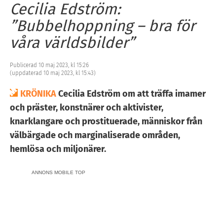
Cecilia Edström:
”Bubbelhoppning – bra för
våra världsbilder”
Publicerad 10 maj 2023, kl 15:26
(uppdaterad 10 maj 2023, kl 15:43)
KRÖNIKA
Cecilia Edström om att träffa imamer
och präster, konstnärer och aktivister,
knarklangare och prostituerade, människor från
välbärgade och marginaliserade områden,
hemlösa och miljonärer.
ANNONS MOBILE TOP