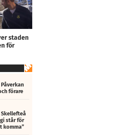
ver staden
n för
: Påverkan
och förare
 Skellefteå
i står för
att komma”