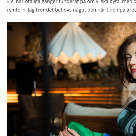
– Vi har otaliga gånger funderat på om vi ska byta, men de
i vintern. Jag tror det behövs något den här tiden på året