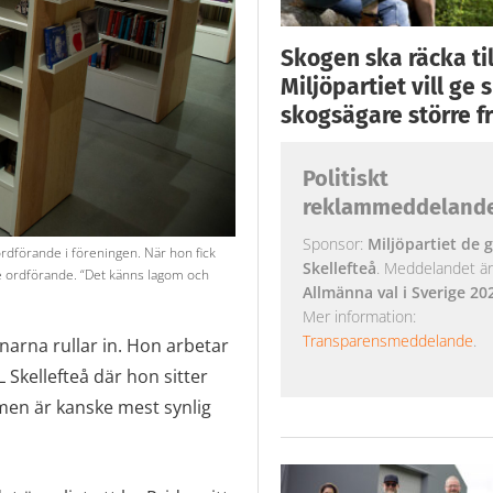
Skogen ska räcka till
Miljöpartiet vill ge
skogsägare större fr
Politiskt
reklammeddeland
Sponsor:
Miljöpartiet de g
rdförande i föreningen. När hon fick
Skellefteå
. Meddelandet är k
ice ordförande. “Det känns lagom och
Allmänna val i Sverige 20
Mer information:
Transparensmeddelande
.
narna rullar in. Hon arbetar
 Skellefteå där hon sitter
men är kanske mest synlig