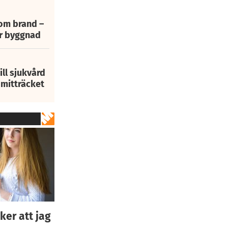
 om brand –
ur byggnad
ill sjukvård
i mitträcket
ker att jag