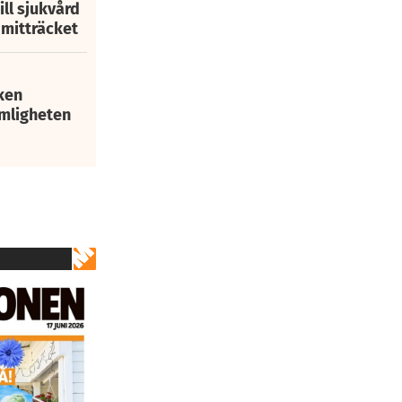
ill sjukvård
i mitträcket
ken
mligheten