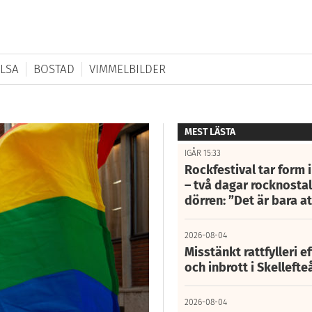
LSA
BOSTAD
VIMMELBILDER
MEST LÄSTA
IGÅR 15:33
Rockfestival tar form i
– två dagar rocknostalg
dörren: ”Det är bara 
2026-08-04
Misstänkt rattfylleri e
och inbrott i Skelleft
2026-08-04