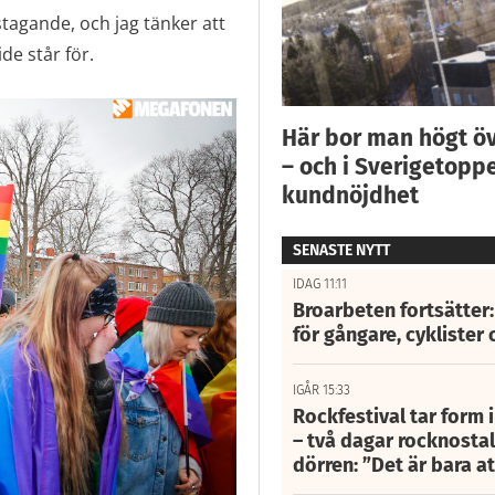
stagande, och jag tänker att
de står för.
Här bor man högt ö
– och i Sverigetoppe
kundnöjdhet
SENASTE NYTT
IDAG 11:11
Broarbeten fortsätter
för gångare, cyklister 
IGÅR 15:33
Rockfestival tar form i
– två dagar rocknostalg
dörren: ”Det är bara 