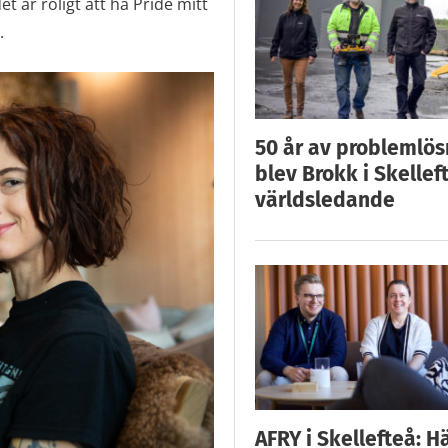
t är roligt att ha Pride mitt
.
50 år av problemlös
blev Brokk i Skellef
världsledande
AFRY i Skellefteå: H