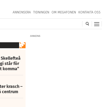
ANNONSERA
TIDNINGEN
OM MEGAFONEN
KONTAKTA OSS
ANNONS
 Skellefteå
i står för
att komma”
fter krasch –
eå centrum