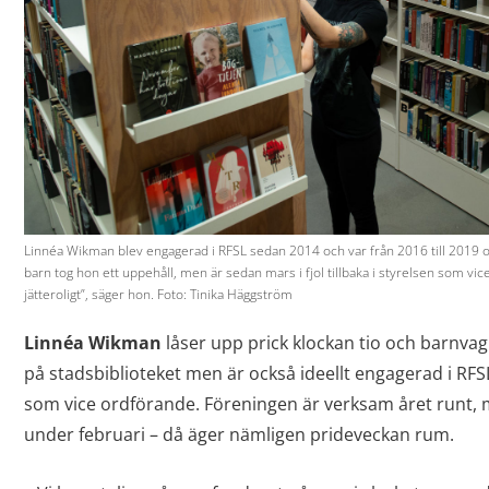
Linnéa Wikman blev engagerad i RFSL sedan 2014 och var från 2016 till 2019 o
barn tog hon ett uppehåll, men är sedan mars i fjol tillbaka i styrelsen som v
jätteroligt”, säger hon. Foto: Tinika Häggström
Linnéa Wikman
låser upp prick klockan tio och barnvag
på stadsbiblioteket men är också ideellt engagerad i RFSL
som vice ordförande. Föreningen är verksam året runt, 
under februari – då äger nämligen prideveckan rum.