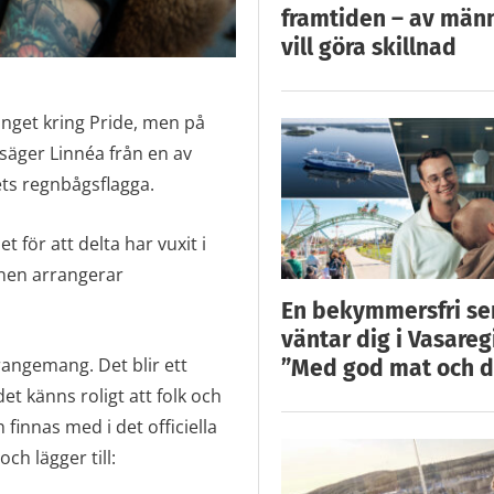
framtiden – av män
vill göra skillnad
nget kring Pride, men på
säger Linnéa från en av
kets regnbågsflagga.
 för att delta har vuxit i
unen arrangerar
En bekymmersfri s
väntar dig i Vasareg
rrangemang. Det blir ett
”Med god mat och d
det känns roligt att folk och
finnas med i det officiella
ch lägger till: