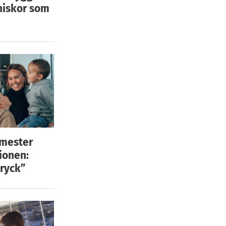
niskor som
emester
ionen:
ryck”