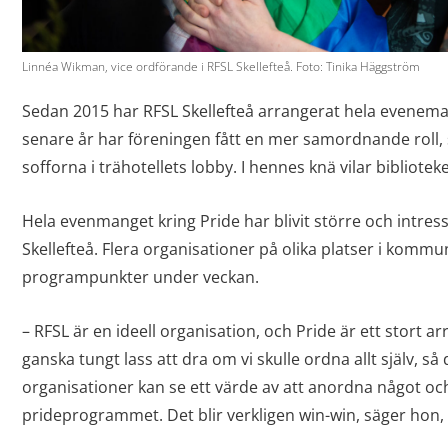
Linnéa Wikman, vice ordförande i RFSL Skellefteå. Foto: Tinika Häggström
Sedan 2015 har RFSL Skellefteå arrangerat hela evenema
senare år har föreningen fått en mer samordnande roll, 
sofforna i trähotellets lobby. I hennes knä vilar bibliote
Hela evenmanget kring Pride har blivit större och intresset
Skellefteå. Flera organisationer på olika platser i komm
programpunkter under veckan.
– RFSL är en ideell organisation, och Pride är ett stort a
ganska tungt lass att dra om vi skulle ordna allt själv, så 
organisationer kan se ett värde av att anordna något och 
prideprogrammet. Det blir verkligen win-win, säger hon, o