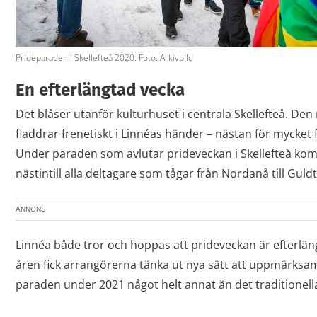
Prideparaden i Skellefteå 2020. Foto: Arkivbild
En efterlängtad vecka
Det blåser utanför kulturhuset i centrala Skellefteå. De
fladdrar frenetiskt i Linnéas händer – nästan för mycket f
Under paraden som avlutar prideveckan i Skellefteå ko
nästintill alla deltagare som tågar från Nordanå till Guld
ANNONS
Linnéa både tror och hoppas att prideveckan är efterlän
åren fick arrangörerna tänka ut nya sätt att uppmärksa
paraden under 2021 något helt annat än det traditionella