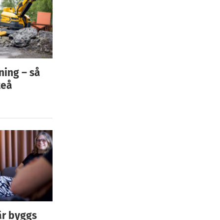
ning – så
teå
är byggs