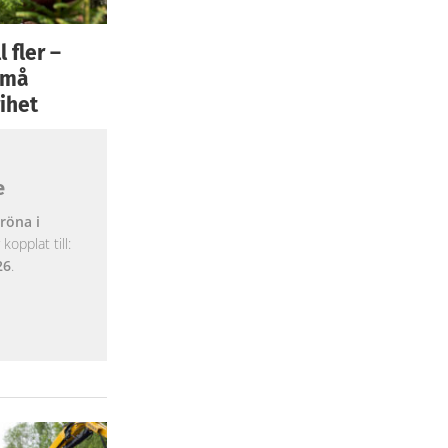
 fler –
 små
ihet
e
röna i
opplat till:
26
.