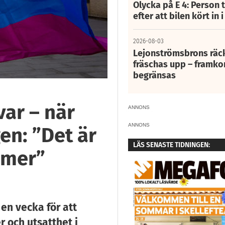
Olycka på E 4: Person t
efter att bilen kört in 
2026-08-03
Lejonströmsbrons räc
fräschas upp – framko
begränsas
var – när
ANNONS
ANNONS
gen: ”Det är
LÄS SENASTE TIDNINGEN:
mmer”
en vecka för att
och utsatthet i