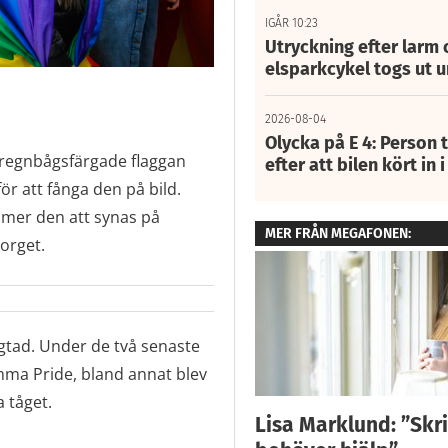
IGÅR 10:23
Utryckning efter larm
elsparkcykel togs ut 
2026-08-04
Olycka på E 4: Person t
n regnbågsfärgade flaggan
efter att bilen kört in 
ör att fånga den på bild.
mmer den att synas på
MER FRÅN MEGAFONEN:
torget.
gtad. Under de två senaste
mma Pride, bland annat blev
 tåget.
Lisa Marklund: ”Skri