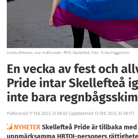
Linnéa Wikman, vice ordförande i RFSL Skellefteå. Foto: Tinika Häggström
En vecka av fest och all
Pride intar Skellefteå i
inte bara regnbågsski
Publicerad 11 feb 2023, kl 08:02
(uppdaterad 13 feb 2023, kl 08:17)
NYHETER
Skellefteå Pride är tillbaka med 
uppmärksamma HBTQI-personers rättigheter 