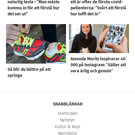
naturlig tavla • ”Man måste
ett år efter de första covid-
komma in för att förstå hur
patienterna: ”Svårt att förstå
det ser ut”
hur tufft det är”
Amanda Moritz inspirerar 40
000 på Instagram: ”Gäller att
Så blir du bättre på att
vara ärlig och genuin”
springa
SNABBLÄNKAR
Startsidan
Nyheter
Kultur & Nöje
Näringsliv