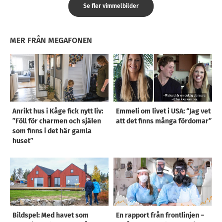
Se fler vimmelbilder
MER FRÅN MEGAFONEN
Anrikt hus i Kåge fick nytt liv:
Emmeli om livet i USA: “Jag vet
”Föll för charmen och själen
att det finns många fördomar”
som finns i det här gamla
huset”
Bildspel: Med havet som
En rapport från frontlinjen –