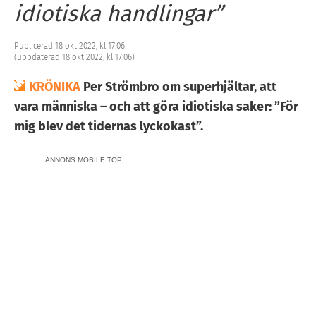
idiotiska handlingar”
Publicerad 18 okt 2022, kl 17:06
(uppdaterad 18 okt 2022, kl 17:06)
KRÖNIKA
Per Strömbro om superhjältar, att
vara människa – och att göra idiotiska saker: ”För
mig blev det tidernas lyckokast”.
ANNONS MOBILE TOP