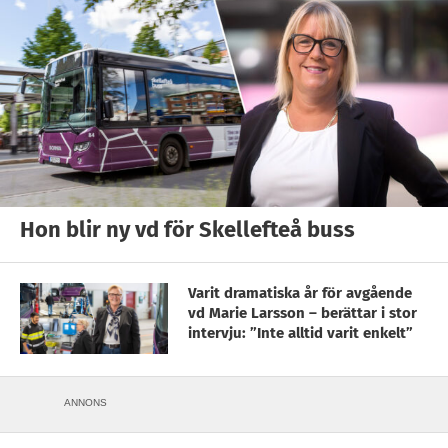
Hon blir ny vd för Skellefteå buss
Varit dramatiska år för avgående
vd Marie Larsson – berättar i stor
intervju: ”Inte alltid varit enkelt”
ANNONS