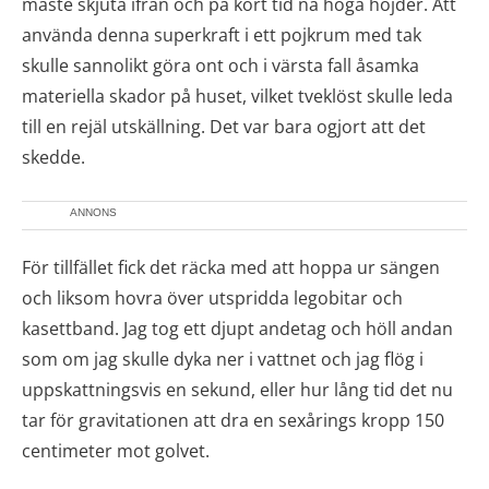
måste skjuta ifrån och på kort tid nå höga höjder. Att
använda denna superkraft i ett pojkrum med tak
skulle sannolikt göra ont och i värsta fall åsamka
materiella skador på huset, vilket tveklöst skulle leda
till en rejäl utskällning. Det var bara ogjort att det
skedde.
ANNONS
För tillfället fick det räcka med att hoppa ur sängen
och liksom hovra över utspridda legobitar och
kasettband. Jag tog ett djupt andetag och höll andan
som om jag skulle dyka ner i vattnet och jag flög i
uppskattningsvis en sekund, eller hur lång tid det nu
tar för gravitationen att dra en sexårings kropp 150
centimeter mot golvet.