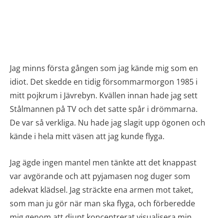
Jag minns första gången som jag kände mig som en
idiot. Det skedde en tidig försommarmorgon 1985 i
mitt pojkrum i Jävrebyn. Kvällen innan hade jag sett
Stålmannen på TV och det satte spår i drömmarna.
De var så verkliga. Nu hade jag slagit upp ögonen och
kände i hela mitt väsen att jag kunde flyga.
Jag ägde ingen mantel men tänkte att det knappast
var avgörande och att pyjamasen nog duger som
adekvat klädsel. Jag sträckte ena armen mot taket,
som man ju gör när man ska flyga, och förberedde
mig genom att djupt koncentrerat visualisera min