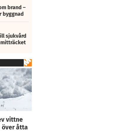
 om brand –
ur byggnad
ill sjukvård
i mitträcket
ev vittne
e över åtta