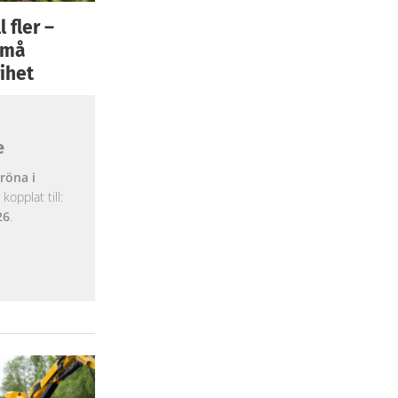
 fler –
 små
ihet
e
röna i
opplat till:
26
.