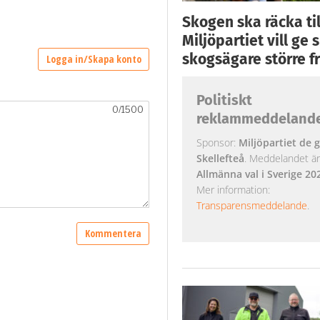
Skogen ska räcka till
Miljöpartiet vill ge
skogsägare större fr
Politiskt
reklammeddeland
Sponsor:
Miljöpartiet de g
Skellefteå
. Meddelandet är k
Allmänna val i Sverige 20
Mer information:
Transparensmeddelande
.