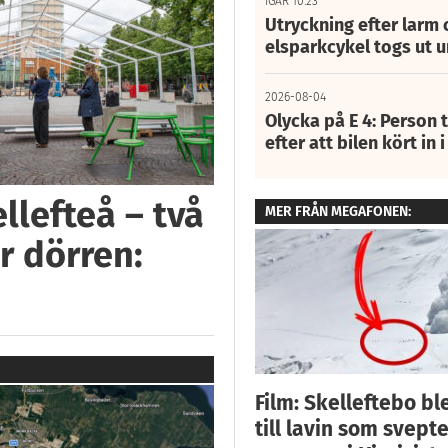
IGÅR 10:23
Utryckning efter larm
elsparkcykel togs ut 
2026-08-04
Olycka på E 4: Person t
efter att bilen kört in 
llefteå – två
MER FRÅN MEGAFONEN:
r dörren:
Film: Skelleftebo bl
till lavin som svept