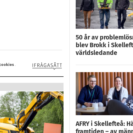
50 år av problemlös
blev Brokk i Skellef
världsledande
AFRY i Skellefteå: H
framtiden – av män