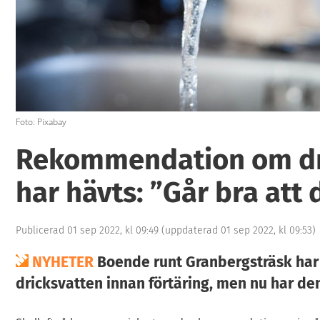
Foto: Pixabay
Rekommendation om dr
har hävts: ”Går bra att 
Publicerad 01 sep 2022, kl 09:49
(uppdaterad 01 sep 2022, kl 09:53)
NYHETER
Boende runt Granbergsträsk har
dricksvatten innan förtäring, men nu har d