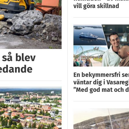
vill göra skillnad
 så blev
ledande
En bekymmersfri s
väntar dig i Vasareg
”Med god mat och d