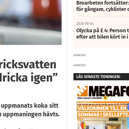
Broarbeten fortsätter
för gångare, cyklister 
2026-08-04
Olycka på E 4: Person t
efter att bilen kört in 
ANNONS
icksvatten
ANNONS
dricka igen”
LÄS SENASTE TIDNINGEN:
 uppmanats koka sitt
en uppmaningen hävts.