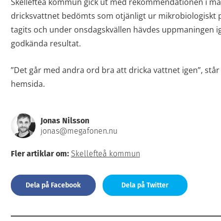
Skellefteå kommun gick ut med rekommendationen i mån
dricksvattnet bedömts som otjänligt ur mikrobiologiskt p
tagits och under onsdagskvällen hävdes uppmaningen i
godkända resultat.
”Det går med andra ord bra att dricka vattnet igen”, s
hemsida.
Jonas Nilsson
jonas@megafonen.nu
Fler artiklar om:
Skellefteå kommun
Dela på Facebook
Dela på Twitter