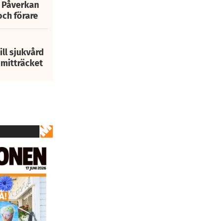
: Påverkan
och förare
ill sjukvård
i mitträcket