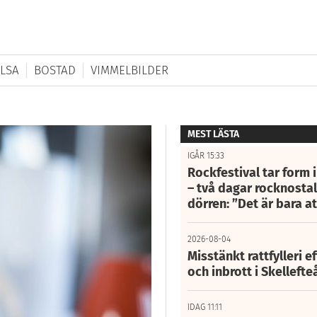
LSA
BOSTAD
VIMMELBILDER
MEST LÄSTA
IGÅR 15:33
Rockfestival tar form i
– två dagar rocknostalg
dörren: ”Det är bara 
2026-08-04
Misstänkt rattfylleri e
och inbrott i Skelleft
IDAG 11:11