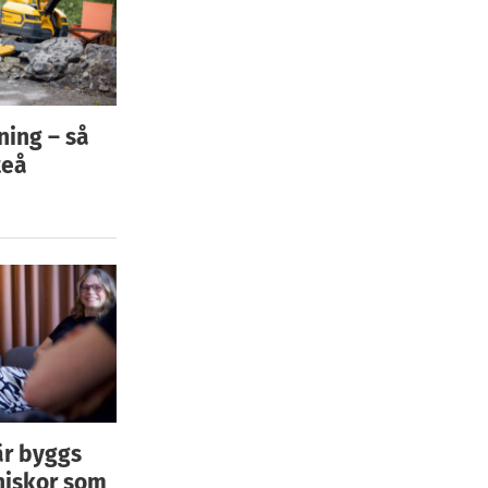
ning – så
teå
är byggs
niskor som