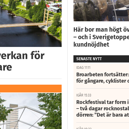
Här bor man högt ö
– och i Sverigetoppe
kundnöjdhet
verkan för
SENASTE NYTT
are
IDAG 11:11
Broarbeten fortsätter
för gångare, cyklister 
IGÅR 15:33
Rockfestival tar form i
– två dagar rocknostalg
dörren: ”Det är bara 