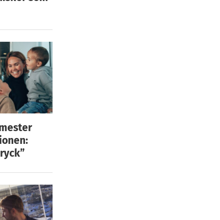
emester
ionen:
ryck”