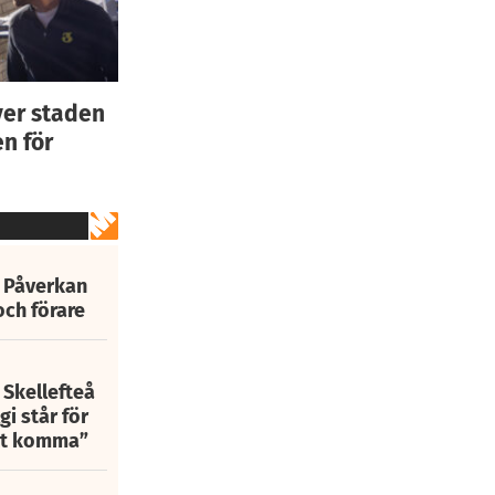
ver staden
n för
: Påverkan
och förare
 Skellefteå
i står för
att komma”