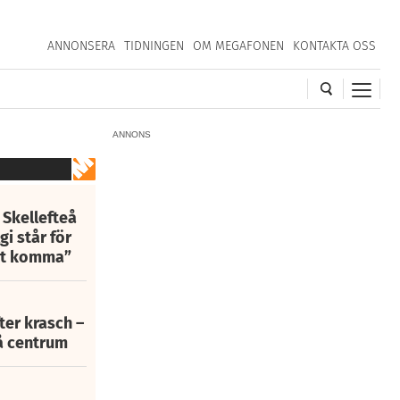
ANNONSERA
TIDNINGEN
OM MEGAFONEN
KONTAKTA OSS
ANNONS
 Skellefteå
i står för
att komma”
fter krasch –
eå centrum