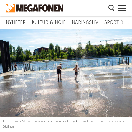
NYHETER
KULTUR & NÖJE
NÄRINGSLIV
SPORT & HÄ
Hilmer och Melker Jansson ser fram mot mycket bad i sommar. Foto: Jonatan
Stålhös