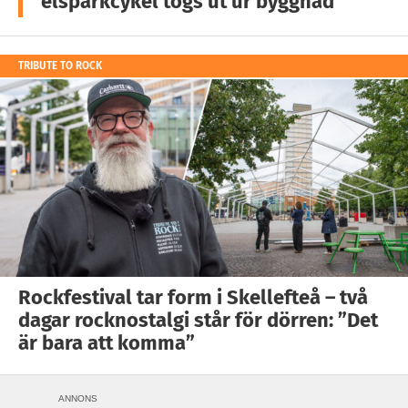
elsparkcykel togs ut ur byggnad
TRIBUTE TO ROCK
Rockfestival tar form i Skellefteå – två
dagar rocknostalgi står för dörren: ”Det
är bara att komma”
ANNONS