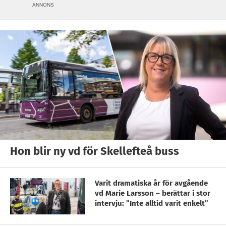
ANNONS
Hon blir ny vd för Skellefteå buss
Varit dramatiska år för avgående
vd Marie Larsson – berättar i stor
intervju: ”Inte alltid varit enkelt”