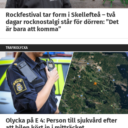
Rockfestival tar form i Skellefteå – två
dagar rocknostalgi står för dörren: ”Det
är bara att komma”
TRAFIKOLYCKA
Olycka på E 4: Person till sjukvård efter
att bilen kört in i mitträcket