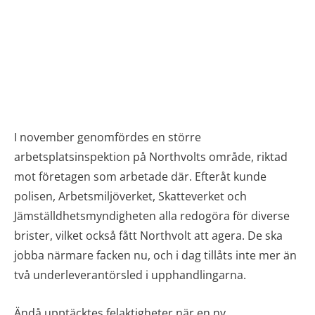
I november genomfördes en större
arbetsplatsinspektion på Northvolts område, riktad
mot företagen som arbetade där. Efteråt kunde
polisen, Arbetsmiljöverket, Skatteverket och
Jämställdhetsmyndigheten alla redogöra för diverse
brister, vilket också fått Northvolt att agera. De ska
jobba närmare facken nu, och i dag tillåts inte mer än
två underleverantörsled i upphandlingarna.
Ändå upptäcktes felaktigheter när en ny,