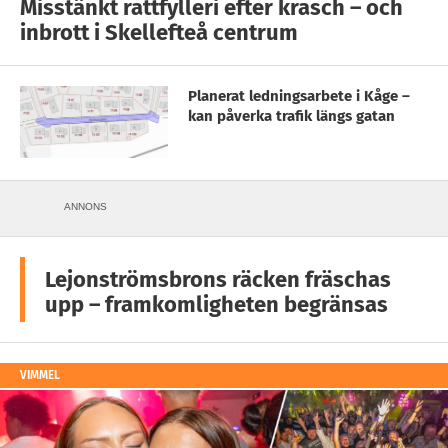
Misstänkt rattfylleri efter krasch – och
inbrott i Skellefteå centrum
Planerat ledningsarbete i Kåge –
kan påverka trafik längs gatan
ANNONS
Lejonströmsbrons räcken fräschas
upp – framkomligheten begränsas
VIMMEL