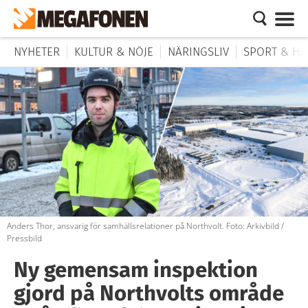
NYHETER
KULTUR & NÖJE
NÄRINGSLIV
SPORT & HÄ
Anders Thor, ansvarig för samhällsrelationer på Northvolt. Foto: Arkivbild /
Pressbild
Ny gemensam inspektion
gjord på Northvolts område