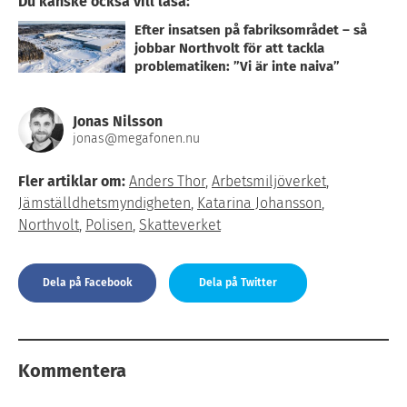
Du kanske också vill läsa:
Efter insatsen på fabriksområdet – så
jobbar Northvolt för att tackla
problematiken: ”Vi är inte naiva”
Jonas Nilsson
jonas@megafonen.nu
Fler artiklar om:
Anders Thor
,
Arbetsmiljöverket
,
Jämställdhetsmyndigheten
,
Katarina Johansson
,
Northvolt
,
Polisen
,
Skatteverket
Dela på Facebook
Dela på Twitter
Kommentera