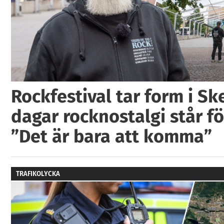
Rockfestival tar form i Ske
dagar rocknostalgi står fö
”Det är bara att komma”
TRAFIKOLYCKA