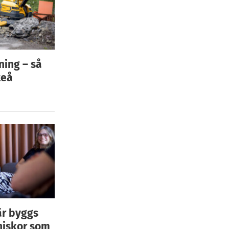
ning – så
teå
är byggs
niskor som