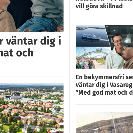
vill göra skillnad
 väntar dig i
mat och
En bekymmersfri s
väntar dig i Vasareg
”Med god mat och d