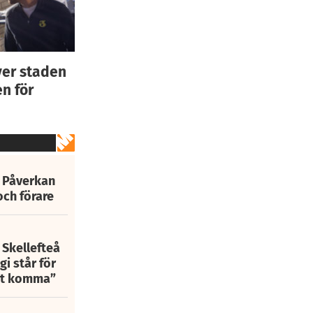
ver staden
n för
: Påverkan
och förare
 Skellefteå
i står för
att komma”