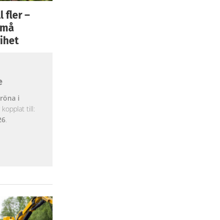
 fler –
 små
ihet
e
röna i
opplat till:
26
.