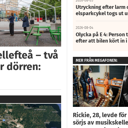
2026-08-05
Utryckning efter larm
elsparkcykel togs ut 
2026-08-04
Olycka på E 4: Person t
efter att bilen kört in 
llefteå – två
MER FRÅN MEGAFONEN:
r dörren:
Rickie, 28, levde fö
sörjs av musikskelle