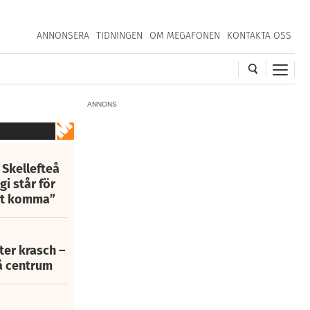
ANNONSERA
TIDNINGEN
OM MEGAFONEN
KONTAKTA OSS
ANNONS
 Skellefteå
i står för
att komma”
fter krasch –
eå centrum