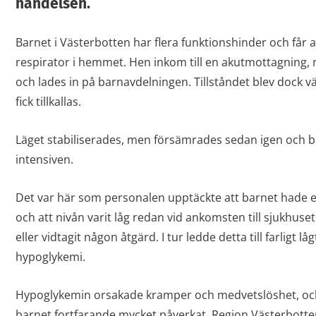
händelsen.
Barnet i Västerbotten har flera funktionshinder och får
respirator i hemmet. Hen inkom till en akutmottagning, 
och lades in på barnavdelningen. Tillståndet blev dock v
fick tillkallas.
Läget stabiliserades, men försämrades sedan igen och bar
intensiven.
Det var här som personalen upptäckte att barnet hade en
och att nivån varit låg redan vid ankomsten till sjukhuset
eller vidtagit någon åtgärd. I tur ledde detta till farligt l
hypoglykemi.
Hypoglykemin orsakade kramper och medvetslöshet, och
barnet fortfarande mycket påverkat. Region Västerbotten