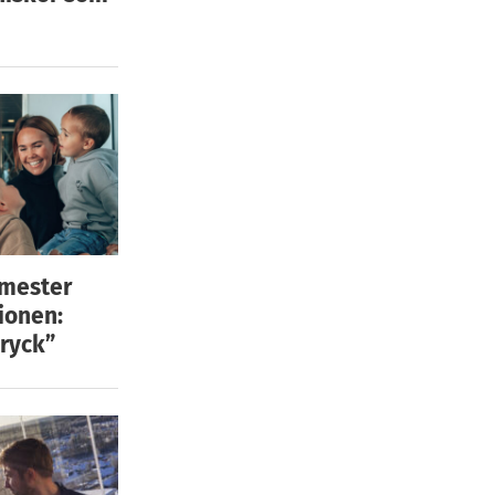
emester
ionen:
ryck”