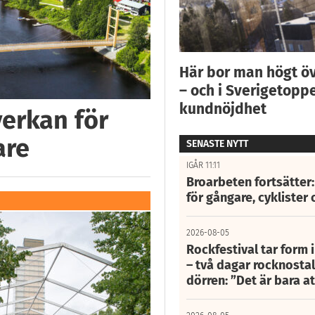
Här bor man högt ö
– och i Sverigetoppe
kundnöjdhet
verkan för
are
SENASTE NYTT
IGÅR 11:11
Broarbeten fortsätter
för gångare, cyklister 
2026-08-05
Rockfestival tar form i
– två dagar rocknostalg
dörren: ”Det är bara 