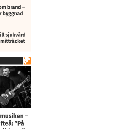
 om brand –
ur byggnad
ill sjukvård
i mitträcket
r musiken –
fteå: ”På