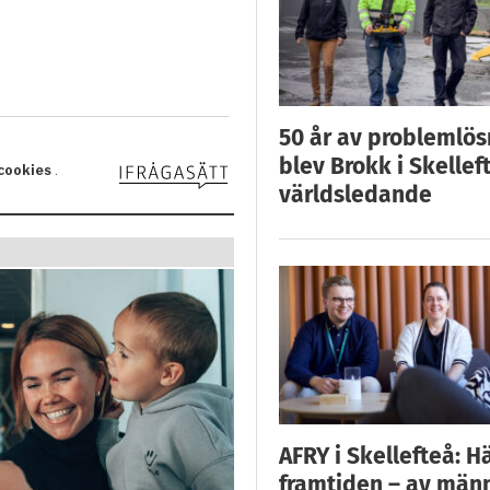
50 år av problemlös
blev Brokk i Skellef
världsledande
AFRY i Skellefteå: H
framtiden – av män