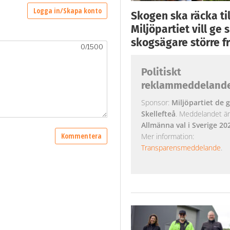
Skogen ska räcka till
Miljöpartiet vill ge
skogsägare större fr
Politiskt
reklammeddeland
Sponsor:
Miljöpartiet de g
Skellefteå
. Meddelandet är k
Allmänna val i Sverige 20
Mer information:
Transparensmeddelande
.