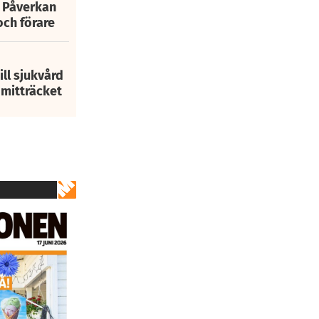
: Påverkan
och förare
ill sjukvård
i mitträcket