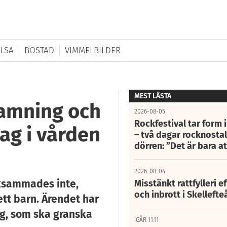
LSA
BOSTAD
VIMMELBILDER
MEST LÄSTA
lamning och
2026-08-05
Rockfestival tar form i
ag i vården
– två dagar rocknostalg
dörren: ”Det är bara 
2026-08-04
ksammades inte,
Misstänkt rattfylleri e
och inbrott i Skelleft
ett barn. Ärendet har
rg, som ska granska
IGÅR 11:11