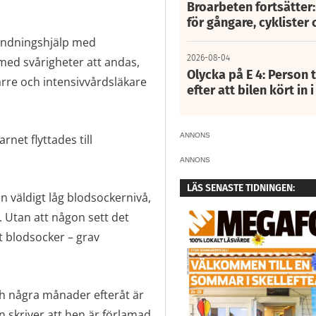
Broarbeten fortsätter
för gångare, cyklister 
 andningshjälp med
2026-08-04
med svårigheter att andas,
Olycka på E 4: Person t
ärre och intensivvårdsläkare
efter att bilen kört in 
ANNONS
net flyttades till
ANNONS
LÄS SENASTE TIDNINGEN:
 väldigt låg blodsockernivå,
. Utan att någon sett det
ågt blodsocker – grav
 några månader efteråt är
 skriver att hen är förlamad