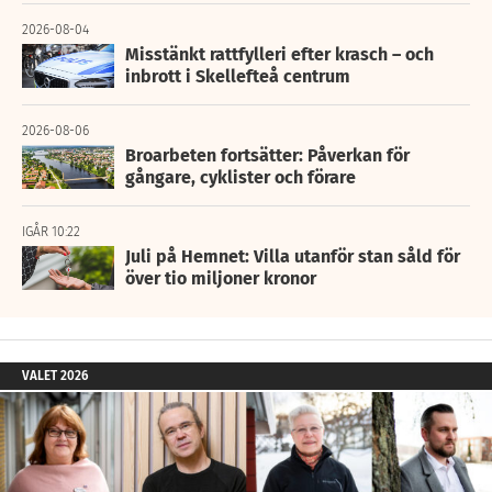
2026-08-04
Misstänkt rattfylleri efter krasch – och
inbrott i Skellefteå centrum
2026-08-06
Broarbeten fortsätter: Påverkan för
gångare, cyklister och förare
IGÅR 10:22
Juli på Hemnet: Villa utanför stan såld för
över tio miljoner kronor
VALET 2026