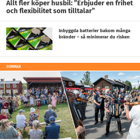
Allt fler köper husbil: ”Erbjuder en frihet
och flexibilitet som tilltalar”
Inbyggda batterier bakom många
bränder – så minimerar du risken
SOMMAR