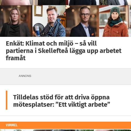
Enkät: Klimat och miljö – så vill
partierna i Skellefteå lägga upp arbetet
framåt
ANNONS
Tilldelas stöd för att driva öppna
mötesplatser: ”Ett viktigt arbete”
VIMMEL