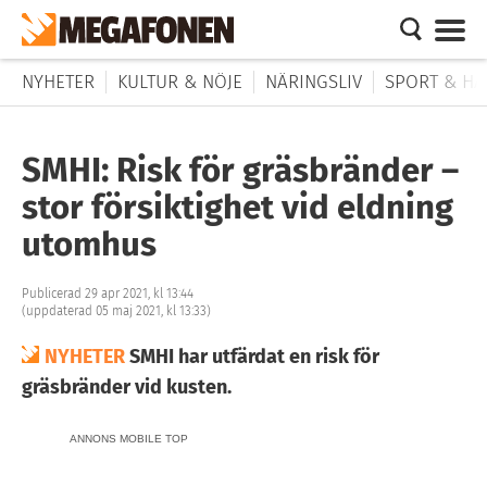
NYHETER
KULTUR & NÖJE
NÄRINGSLIV
SPORT & HÄ
SMHI: Risk för gräsbränder –
stor försiktighet vid eldning
utomhus
Publicerad 29 apr 2021, kl 13:44
(uppdaterad 05 maj 2021, kl 13:33)
NYHETER
SMHI har utfärdat en risk för
gräsbränder vid kusten.
ANNONS MOBILE TOP