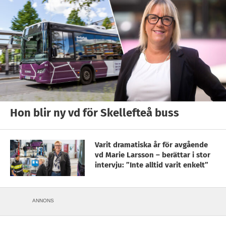
Hon blir ny vd för Skellefteå buss
Varit dramatiska år för avgående
vd Marie Larsson – berättar i stor
intervju: ”Inte alltid varit enkelt”
ANNONS