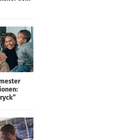
emester
ionen:
ryck”