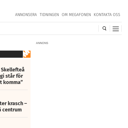
ANNONSERA
TIDNINGEN
OM MEGAFONEN
KONTAKTA OSS
ANNONS
 Skellefteå
i står för
att komma”
fter krasch –
eå centrum