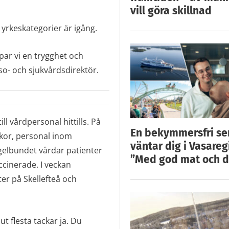
vill göra skillnad
yrkeskategorier är igång.
par vi en trygghet och
lso- och sjukvårdsdirektör.
ll vårdpersonal hittills. På
En bekymmersfri s
kor, personal inom
väntar dig i Vasareg
elbundet vårdar patienter
”Med god mat och d
accinerade. I veckan
r på Skellefteå och
ut flesta tackar ja. Du