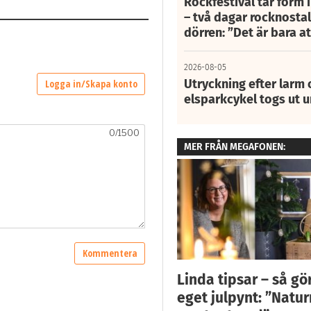
Rockfestival tar form i
– två dagar rocknostalg
dörren: ”Det är bara 
2026-08-05
Utryckning efter larm
elsparkcykel togs ut 
MER FRÅN MEGAFONEN:
Linda tipsar – så gör
eget julpynt: ”Natur