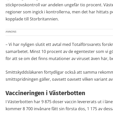
stickprovskontroll var andelen ungefär tio procent. Väst
regioner som ingick i kontrollerna, men det har hittats po
kopplade till Storbritannien.
ANNONS
– Vi har nyligen slutit ett avtal med Totalförsvarets fors
samarbetet. Minst 10 procent av de egentester som vi g
för att se om det finns mutationer av viruset även här, 
Smittskyddsläkaren förtydligar också att samma rekom
smittspridningen gäller, oavsett oavsett vilken variant a
Vaccineringen i Västerbotten
I Västerbotten har 9 875 doser vaccin levererats ut i läne
kommer 8 700 invånare fått sin första dos, 1 175 av des