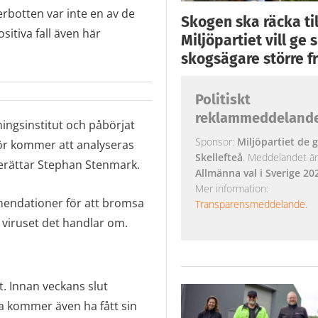
erbotten var inte en av de
Skogen ska räcka till
sitiva fall även här
Miljöpartiet vill ge
skogsägare större fr
Politiskt
reklammeddeland
kningsinstitut och påbörjat
Sponsor:
Miljöpartiet de g
ör kommer att analyseras
Skellefteå
. Meddelandet är k
berättar Stephan Stenmark.
Allmänna val i Sverige 20
Mer information:
mendationer för att bromsa
Transparensmeddelande
.
v viruset det handlar om.
t. Innan veckans slut
sa kommer även ha fått sin