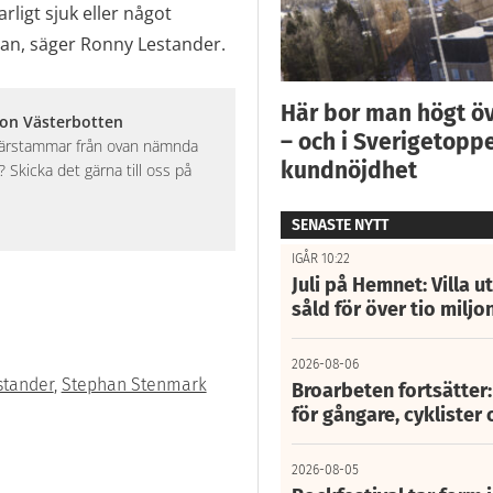
rligt sjuk eller något
tan, säger Ronny Lestander.
Här bor man högt ö
ion Västerbotten
– och i Sverigetoppe
 härstammar från ovan nämnda
kundnöjdhet
Skicka det gärna till oss på
SENASTE NYTT
IGÅR 10:22
Juli på Hemnet: Villa u
såld för över tio miljo
2026-08-06
stander
,
Stephan Stenmark
Broarbeten fortsätter
för gångare, cyklister 
2026-08-05