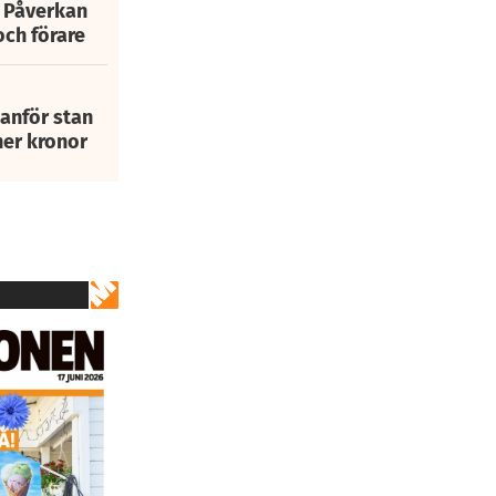
: Påverkan
och förare
tanför stan
ner kronor