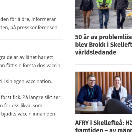
nden för äldre, informerar
tten, på presskonferensen.
50 år av problemlös
blev Brokk i Skellef
världsledande
ra delar av länet har ett
 fått sin första dos vaccin.
ll sin egen vaccination.
örst fick. På längre sikt ser
 för oss likväl som
erbjudits vaccin innan den
AFRY i Skellefteå: H
framtiden – av män