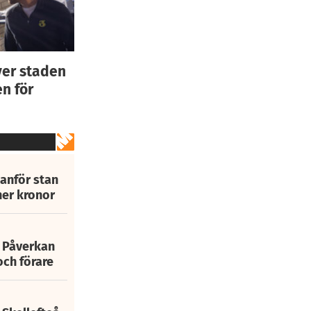
ver staden
n för
tanför stan
ner kronor
: Påverkan
och förare