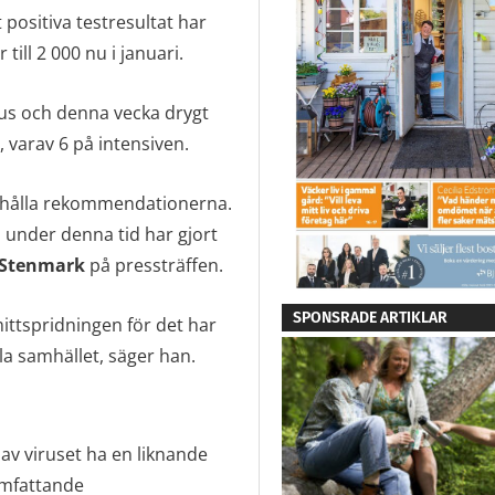
positiva testresultat har
till 2 000 nu i januari.
hus och denna vecka drygt
 varav 6 på intensiven.
ta hålla rekommendationerna.
 under denna tid har gjort
 Stenmark
på pressträffen.
SPONSRADE ARTIKLAR
smittspridningen för det har
ela samhället, säger han.
av viruset ha en liknande
omfattande