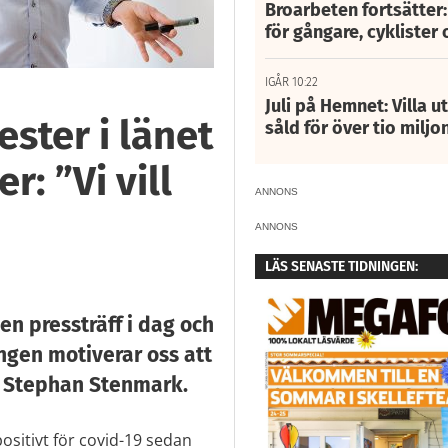
Broarbeten fortsätter
för gångare, cyklister 
IGÅR 10:22
Juli på Hemnet: Villa u
ester i länet
såld för över tio miljo
: ”Vi vill
ANNONS
ANNONS
LÄS SENASTE TIDNINGEN:
en pressträff i dag och
ngen motiverar oss att
r Stephan Stenmark.
ositivt för covid-19 sedan