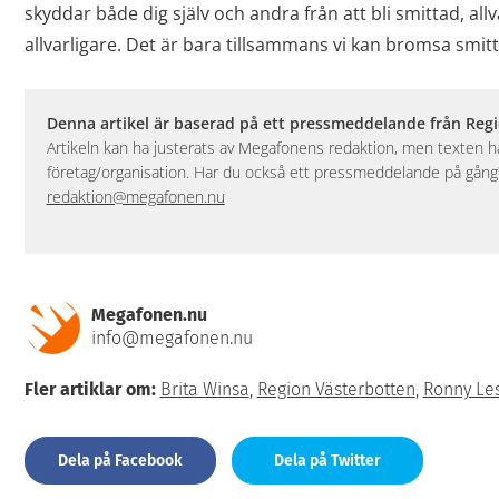
skyddar både dig själv och andra från att bli smittad, allva
allvarligare. Det är bara tillsammans vi kan bromsa smit
Denna artikel är baserad på ett pressmeddelande från Reg
Artikeln kan ha justerats av Megafonens redaktion, men texten
företag/organisation. Har du också ett pressmeddelande på gång? 
redaktion@megafonen.nu
Megafonen.nu
info@megafonen.nu
Fler artiklar om:
Brita Winsa
,
Region Västerbotten
,
Ronny Le
Dela på Facebook
Dela på Twitter