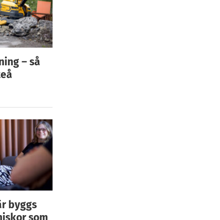
ning – så
teå
är byggs
niskor som