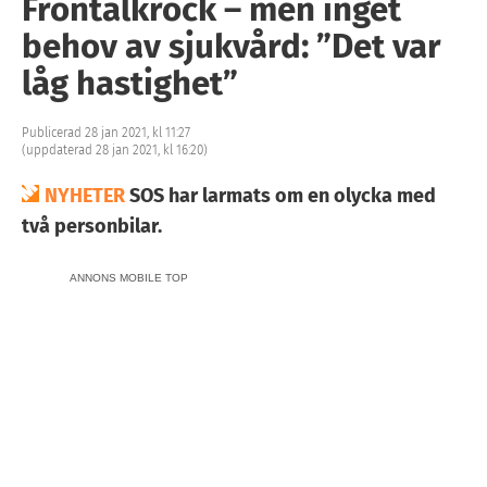
Frontalkrock – men inget
behov av sjukvård: ”Det var
låg hastighet”
Publicerad 28 jan 2021, kl 11:27
(uppdaterad 28 jan 2021, kl 16:20)
NYHETER
SOS har larmats om en olycka med
två personbilar.
ANNONS MOBILE TOP