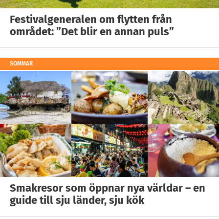
Festivalgeneralen om flytten från
området: ”Det blir en annan puls”
SOMMAR
Smakresor som öppnar nya världar – en
guide till sju länder, sju kök