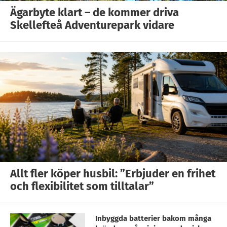
Ägarbyte klart – de kommer driva
Skellefteå Adventurepark vidare
Allt fler köper husbil: ”Erbjuder en frihet
och flexibilitet som tilltalar”
Inbyggda batterier bakom många