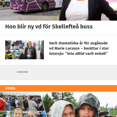
Hon blir ny vd för Skellefteå buss
Varit dramatiska år för avgående
vd Marie Larsson – berättar i stor
intervju: ”Inte alltid varit enkelt”
ANNONS
VIMMEL