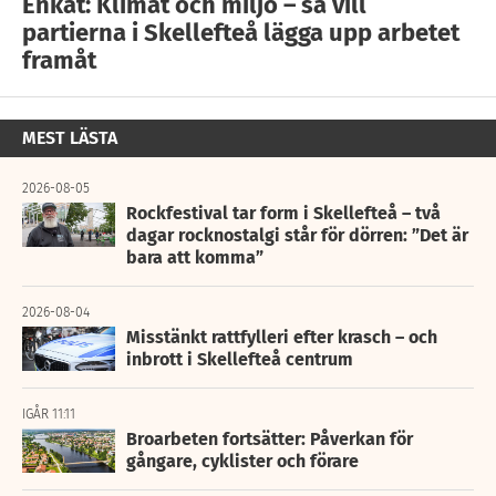
Enkät: Klimat och miljö – så vill
partierna i Skellefteå lägga upp arbetet
framåt
MEST LÄSTA
2026-08-05
Rockfestival tar form i Skellefteå – två
dagar rocknostalgi står för dörren: ”Det är
bara att komma”
2026-08-04
Misstänkt rattfylleri efter krasch – och
inbrott i Skellefteå centrum
IGÅR 11:11
Broarbeten fortsätter: Påverkan för
gångare, cyklister och förare