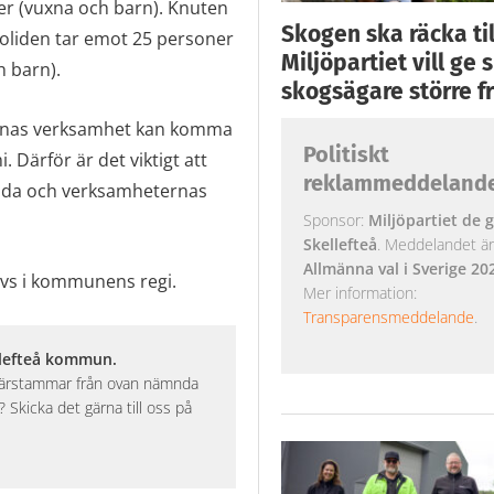
er (vuxna och barn). Knuten
Skogen ska räcka till
oliden tar emot 25 personer
Miljöpartiet vill ge
h barn).
skogsägare större fr
lornas verksamhet kan komma
Politiskt
Därför är det viktigt att
reklammeddeland
ida och verksamheternas
Sponsor:
Miljöpartiet de g
Skellefteå
. Meddelandet är k
Allmänna val i Sverige 20
ivs i kommunens regi.
Mer information:
Transparensmeddelande
.
llefteå kommun.
 härstammar från ovan nämnda
Skicka det gärna till oss på