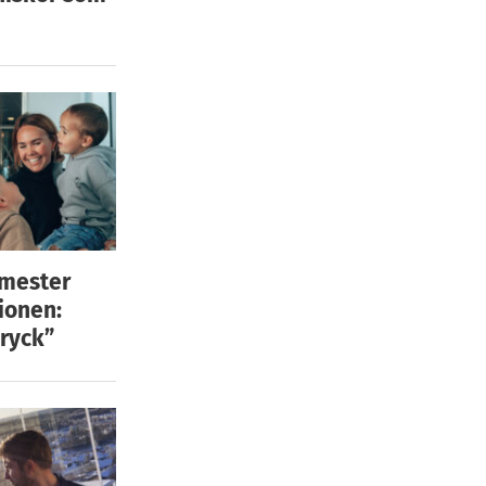
emester
ionen:
ryck”