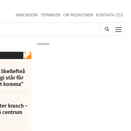
ANNONSERA
TIDNINGEN
OM MEGAFONEN
KONTAKTA OSS
ANNONS
 Skellefteå
i står för
att komma”
fter krasch –
eå centrum