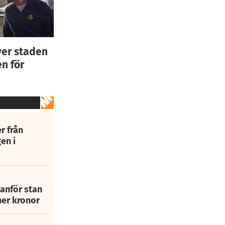
ver staden
n för
r från
en i
tanför stan
ner kronor