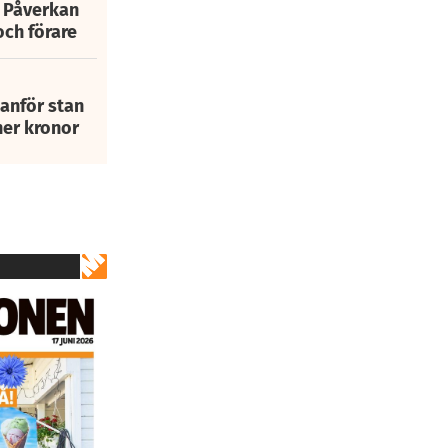
: Påverkan
och förare
tanför stan
ner kronor