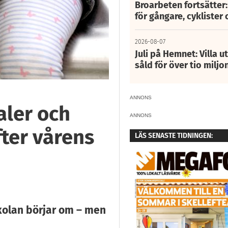
Broarbeten fortsätter
för gångare, cyklister 
2026-08-07
Juli på Hemnet: Villa u
såld för över tio miljo
ANNONS
aler och
ANNONS
ter vårens
LÄS SENASTE TIDNINGEN:
kolan börjar om – men