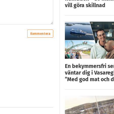
vill göra skillnad
En bekymmersfri s
väntar dig i Vasareg
”Med god mat och d