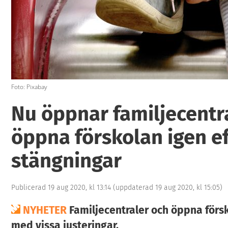
Foto: Pixabay
Nu öppnar familjecentr
öppna förskolan igen ef
stängningar
Publicerad 19 aug 2020, kl 13:14
(uppdaterad 19 aug 2020, kl 15:05)
NYHETER
Familjecentraler och öppna förs
med vissa justeringar.