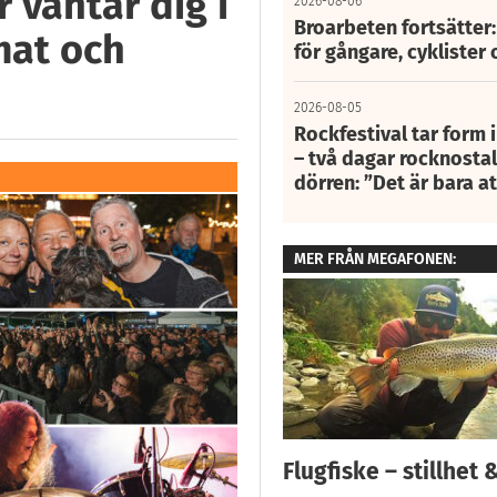
 väntar dig i
2026-08-06
Broarbeten fortsätter
mat och
för gångare, cyklister 
2026-08-05
Rockfestival tar form i
– två dagar rocknostalg
dörren: ”Det är bara 
MER FRÅN MEGAFONEN:
Flugfiske – stillhet