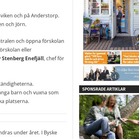
sviken och på Anderstorp.
n och Jörn.
ntralen och öppna förskolan
örskolan eller
 Stenberg Enefjäll
, chef för
tändigheterna.
SPONSRADE ARTIKLAR
ånga barn och vuxna som
ka platserna.
ndras under året. I Byske