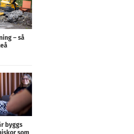
ning – så
teå
är byggs
niskor som