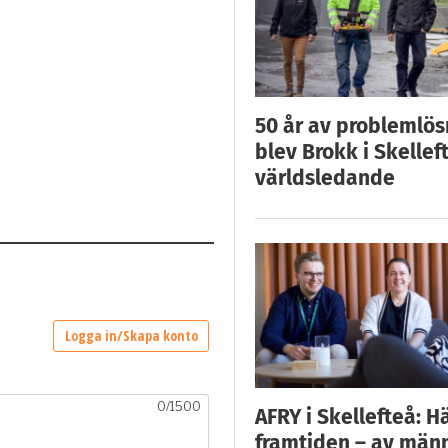
50 år av problemlös
blev Brokk i Skellef
världsledande
AFRY i Skellefteå: H
framtiden – av män