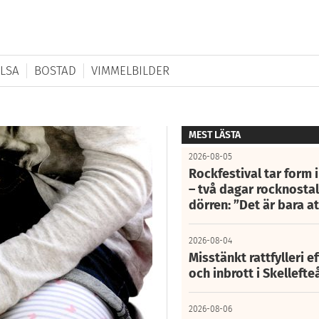
LSA
BOSTAD
VIMMELBILDER
MEST LÄSTA
2026-08-05
Rockfestival tar form i
– två dagar rocknostalg
dörren: ”Det är bara 
2026-08-04
Misstänkt rattfylleri e
och inbrott i Skelleft
2026-08-06