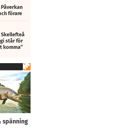
: Påverkan
och förare
 Skellefteå
i står för
att komma”
 & spänning