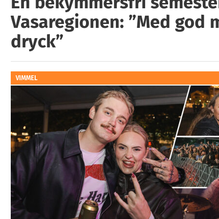
En bekymmersfri semester
Vasaregionen: ”Med god 
dryck”
VIMMEL