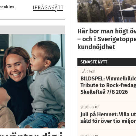
Här bor man högt ö
– och i Sverigetoppe
kundnöjdhet
SENASTE NYTT
IGÅR 14:11
BILDSPEL: Vimmelbilde
Tribute to Rock-fredag
Skellefteå 7/8 2026
2026-08-07
Juli på Hemnet: Villa u
såld för över tio miljo