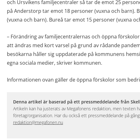
och Ursvikens familjecentraler så tar de emot 25 person
på Anderstorp tar emot 18 personer (vuxna och barn). B
(vuxna och barn). Bureå tar emot 15 personer (vuxna oc
– Förändring av familjecentralernas och öppna försko
att ändras med kort varsel på grund av rådande pandemi. 
besökarna håller sig uppdaterade på kommunens hems
egna sociala medier, skriver kommunen.
Informationen ovan gäller de öppna förskolor som bedr
Denna artikel är baserad på ett pressmeddelande från Ske
Artikeln kan ha justerats av Megafonens redaktion, men texten
företag/organisation. Har du också ett pressmeddelande på gång? 
redaktion@megafonen.nu