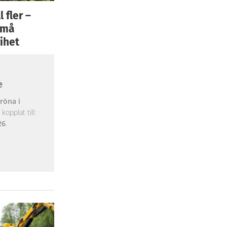
 fler –
 små
ihet
e
röna i
opplat till:
26
.