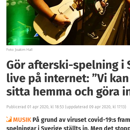
Foto: Joakim Hall
Gör afterski-spelning i 
live på internet: ”Vi kan
sitta hemma och göra i
Publicerad 01 apr 2020, kl 18:53
(uppdaterad 09 apr 2020, kl 17:13)
MUSIK
På grund av viruset covid-19:s framf
spelningar i Sverige ställts in. Men det sto