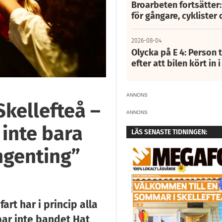
Broarbeten fortsätter
för gångare, cyklister 
2026-08-04
Olycka på E 4: Person t
efter att bilen kört in 
ANNONS
Skellefteå –
ANNONS
 inte bara
LÄS SENASTE TIDNINGEN:
ngenting”
art har i princip alla
ppar inte bandet Hat