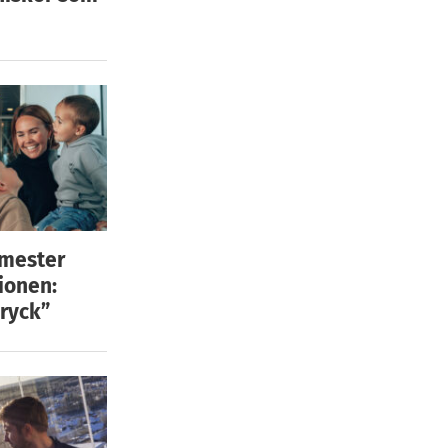
emester
ionen:
ryck”