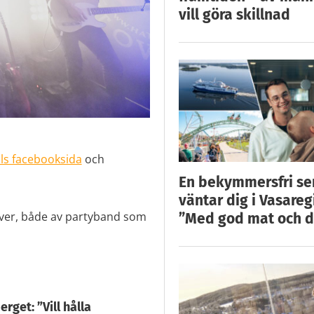
vill göra skillnad
lls facebooksida
och
En bekymmersfri s
väntar dig i Vasareg
amöver, både av partyband som
”Med god mat och d
rget: ”Vill hålla