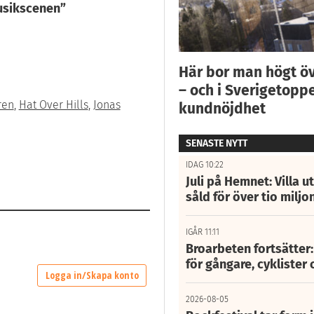
musikscenen”
Här bor man högt ö
– och i Sverigetoppe
ren
,
Hat Over Hills
,
Jonas
kundnöjdhet
SENASTE NYTT
IDAG 10:22
Juli på Hemnet: Villa u
såld för över tio miljo
IGÅR 11:11
Broarbeten fortsätter
för gångare, cyklister 
2026-08-05