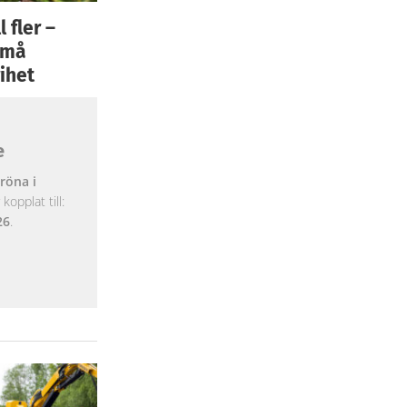
 fler –
 små
ihet
e
röna i
opplat till:
26
.