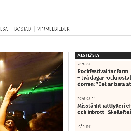
LSA
BOSTAD
VIMMELBILDER
MEST LÄSTA
2026-08-05
Rockfestival tar form i
– två dagar rocknostalg
dörren: ”Det är bara 
2026-08-04
Misstänkt rattfylleri e
och inbrott i Skelleft
IGÅR 11:11