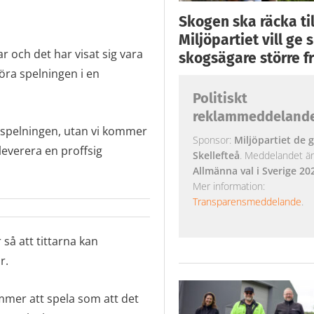
Skogen ska räcka till
Miljöpartiet vill ge
r och det har visat sig vara
skogsägare större fr
öra spelningen i en
Politiskt
reklammeddeland
ma spelningen, utan vi kommer
Sponsor:
Miljöpartiet de g
everera en proffsig
Skellefteå
. Meddelandet är k
Allmänna val i Sverige 20
Mer information:
Transparensmeddelande
.
så att tittarna kan
r.
mmer att spela som att det