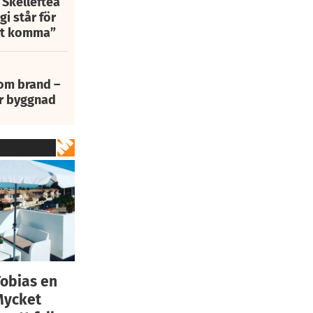
 Skellefteå
i står för
att komma”
 om brand –
ur byggnad
Tobias en
Mycket