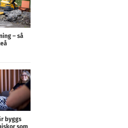
ning – så
teå
är byggs
niskor som