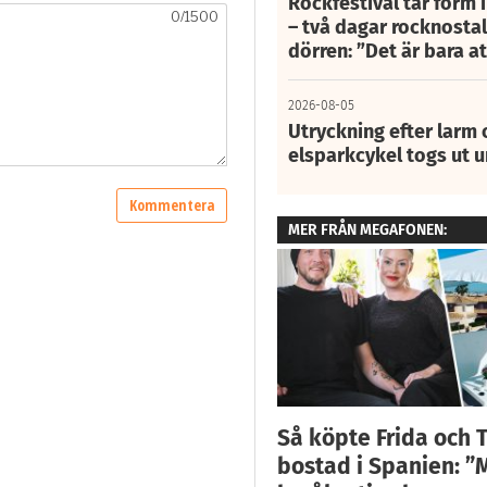
Rockfestival tar form i
– två dagar rocknostalg
dörren: ”Det är bara 
2026-08-05
Utryckning efter larm
elsparkcykel togs ut 
MER FRÅN MEGAFONEN:
Så köpte Frida och 
bostad i Spanien: ”