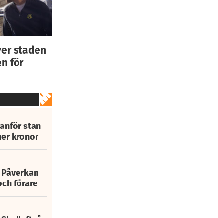
ver staden
n för
tanför stan
ner kronor
: Påverkan
och förare