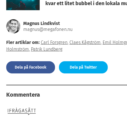
kvar ett litet bubbel i den lokala 
Magnus Lindkvist
magnus@megafonen.nu
Fler artiklar om:
Carl Forsgren
,
Claes Kågström
,
Emil Holmg
Holmström
,
Patrik Lundberg
Dela på Facebook
Dela på Twitter
Kommentera