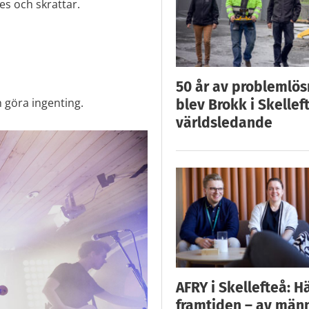
es och skrattar.
50 år av problemlös
h göra ingenting.
blev Brokk i Skellef
världsledande
AFRY i Skellefteå: H
framtiden – av män