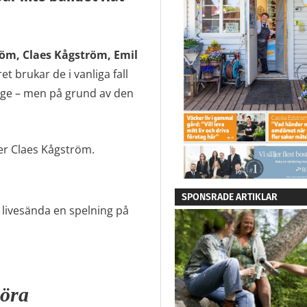
öm, Claes Kågström, Emil
t brukar de i vanliga fall
rige – men på grund av den
er Claes Kågström.
SPONSRADE ARTIKLAR
t livesända en spelning på
göra