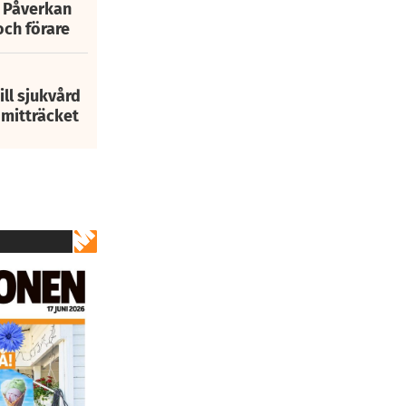
: Påverkan
och förare
ill sjukvård
i mitträcket