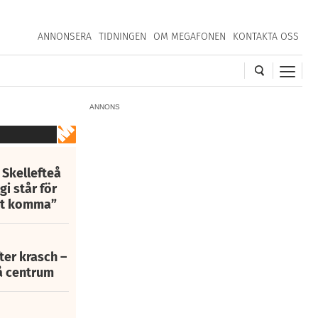
ANNONSERA
TIDNINGEN
OM MEGAFONEN
KONTAKTA OSS
ANNONS
 Skellefteå
i står för
att komma”
fter krasch –
eå centrum