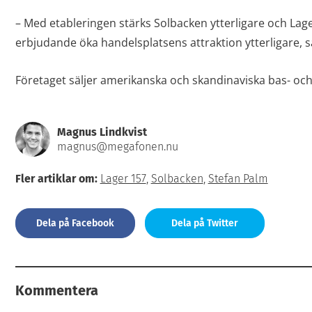
– Med etableringen stärks Solbacken ytterligare och Lag
erbjudande öka handelsplatsens attraktion ytterligare, 
Företaget säljer amerikanska och skandinaviska bas- o
Magnus Lindkvist
magnus@megafonen.nu
Fler artiklar om:
Lager 157
,
Solbacken
,
Stefan Palm
Dela på Facebook
Dela på Twitter
Kommentera