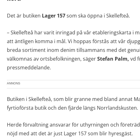
Det är butiken
Lager 157
som ska öppna i Skellefteå.
– Skellefteå har varit inringad på vår etableringskarta i må
att äntligen komma i mål. Vi hoppas förstås att vår dj
breda sortiment inom denim tillsammans med det genui
välkomnas av ortsbefolkningen, säger
Stefan Palm,
vd f
pressmeddelande.
ANNONS
Butiken i Skellefteå, som blir granne med bland annat Max
fyrtioförsta butik och den fjärde längs Norrlandskusten.
Herde förvaltning ansvarar för uthyrningen och företrä
nöjd med att det är just Lager 157 som blir hyresgäst.