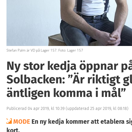
Stefan Palm är VD på Lager 157. Foto: Lager 157
Ny stor kedja öppnar p
Solbacken: ”Är riktigt g
äntligen komma i mål”
Publicerad 04 apr 2019, kl 10:39
(uppdaterad 25 apr 2019, kl 08:18)
MODE
En ny kedja kommer att etablera sig
kort.