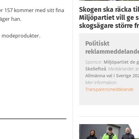
Skogen ska räcka till
er 157 kommer med sitt fina
Miljöpartiet vill ge
säger han.
skogsägare större fr
ch modeprodukter.
Politiskt
reklammeddeland
Sponsor:
Miljöpartiet de g
Skellefteå
. Meddelandet är k
Allmänna val i Sverige 20
Mer information:
Transparensmeddelande
.