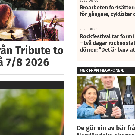
2026-08-06
Broarbeten fortsätter
för gångare, cyklister 
2026-08-05
Rockfestival tar form i
– två dagar rocknostalg
ån Tribute to
dörren: ”Det är bara 
å 7/8 2026
MER FRÅN MEGAFONEN:
De gör vin av bär fr