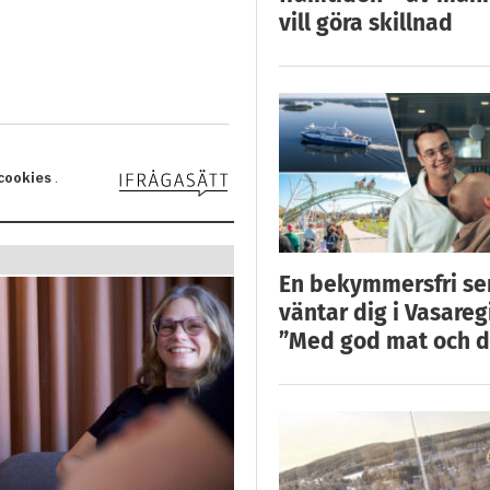
vill göra skillnad
En bekymmersfri s
väntar dig i Vasareg
”Med god mat och d