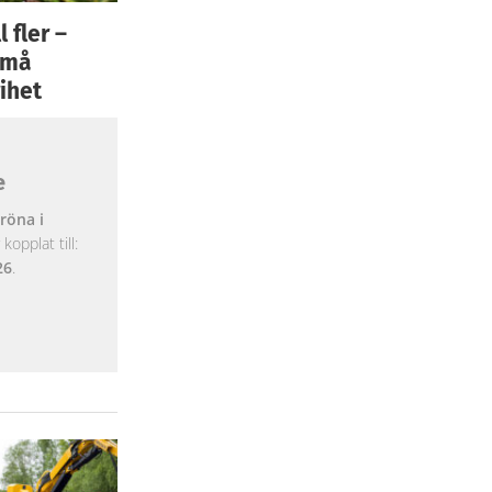
 fler –
 små
ihet
e
röna i
opplat till:
26
.