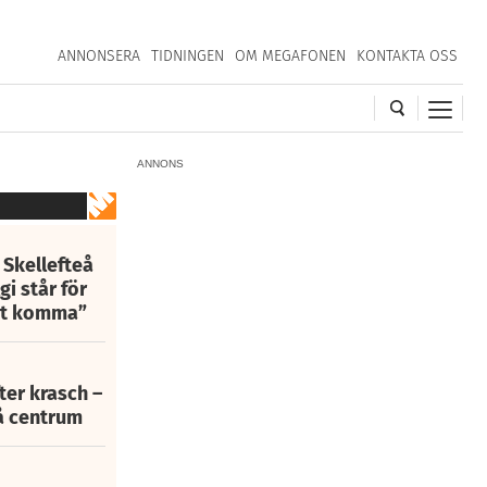
ANNONSERA
TIDNINGEN
OM MEGAFONEN
KONTAKTA OSS
ANNONS
 Skellefteå
i står för
att komma”
fter krasch –
eå centrum