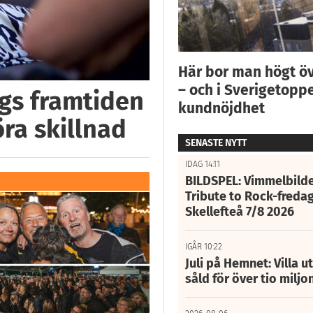
Här bor man högt ö
– och i Sverigetoppe
ggs framtiden
kundnöjdhet
öra skillnad
SENASTE NYTT
IDAG 14:11
BILDSPEL: Vimmelbilde
Tribute to Rock-fredag
Skellefteå 7/8 2026
IGÅR 10:22
Juli på Hemnet: Villa u
såld för över tio miljo