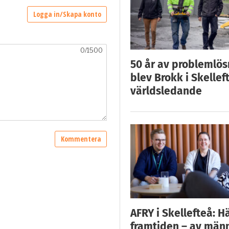
50 år av problemlös
blev Brokk i Skellef
världsledande
AFRY i Skellefteå: H
framtiden – av män