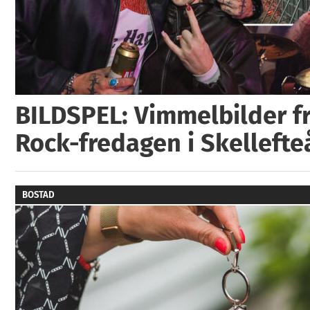
BILDSPEL: Vimmelbilder fr
Rock-fredagen i Skellefte
BOSTAD