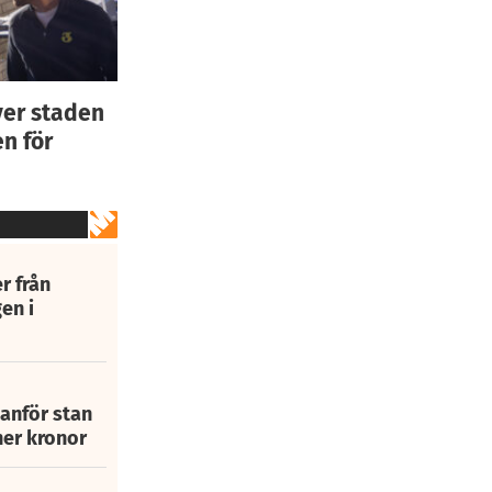
ver staden
n för
r från
en i
tanför stan
ner kronor