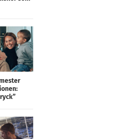
emester
ionen:
ryck”