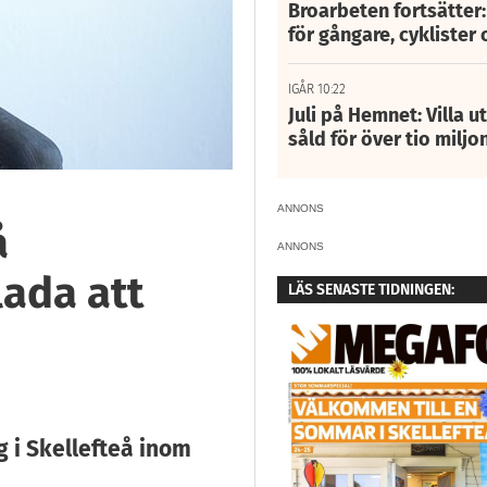
Broarbeten fortsätter
för gångare, cyklister 
IGÅR 10:22
Juli på Hemnet: Villa u
såld för över tio miljo
ANNONS
å
ANNONS
lada att
LÄS SENASTE TIDNINGEN:
 i Skellefteå inom