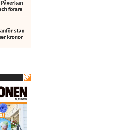
: Påverkan
och förare
tanför stan
ner kronor