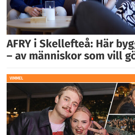
AFRY i Skellefteå: Här by
– av människor som vill g
VIMMEL