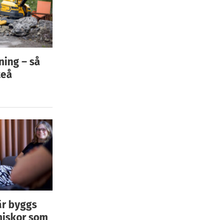
ning – så
teå
är byggs
niskor som