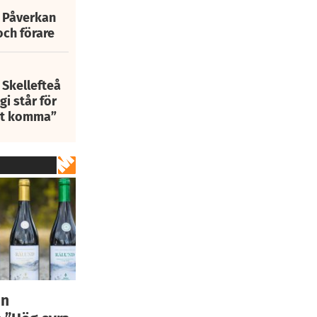
: Påverkan
och förare
 Skellefteå
i står för
att komma”
ån