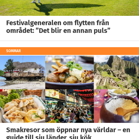
Festivalgeneralen om flytten från
området: ”Det blir en annan puls”
SOMMAR
Smakresor som öppnar nya världar – en
guide till sju länder, sju kök