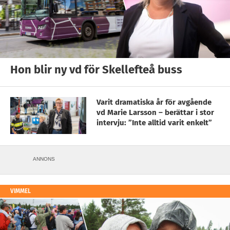
Hon blir ny vd för Skellefteå buss
Varit dramatiska år för avgående
vd Marie Larsson – berättar i stor
intervju: ”Inte alltid varit enkelt”
ANNONS
VIMMEL