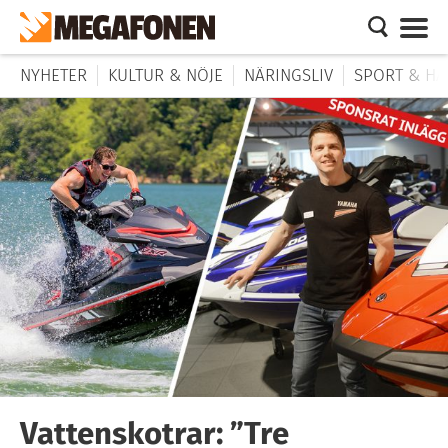
NYHETER
KULTUR & NÖJE
NÄRINGSLIV
SPORT & HÄ
Vattenskotrar: ”Tre