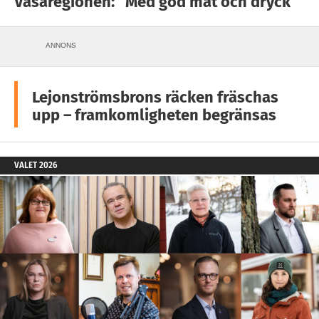
Vasaregionen: ”Med god mat och dryck”
ANNONS
Lejonströmsbrons räcken fräschas
upp – framkomligheten begränsas
VALET 2026