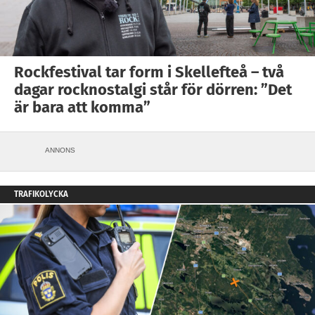
Rockfestival tar form i Skellefteå – två
dagar rocknostalgi står för dörren: ”Det
är bara att komma”
ANNONS
TRAFIKOLYCKA