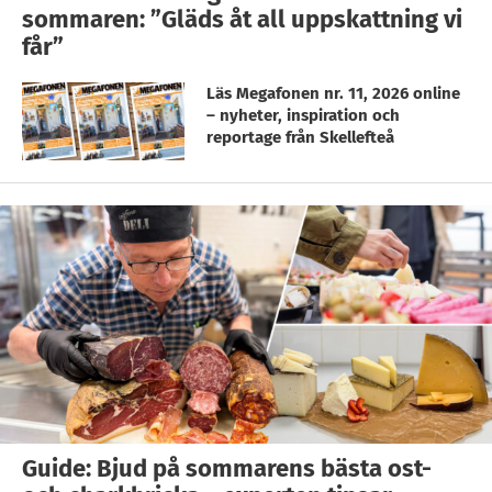
sommaren: ”Gläds åt all uppskattning vi
får”
Läs Megafonen nr. 11, 2026 online
– nyheter, inspiration och
reportage från Skellefteå
Guide: Bjud på sommarens bästa ost-