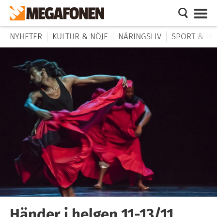
NYHETER
KULTUR & NÖJE
NÄRINGSLIV
SPORT & HÄ
Händer i helgen 11-13/11