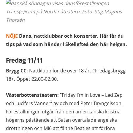
På söndagen visas dansföreställningen
Trans(e)ición på Nordanåteatern. Foto: Stig-Magnus
Thorsén
NÖJE
Dans, nattklubbar och konserter. Här får du
tips på vad som händer i Skellefteå den här helgen.
Fredag 11/11
Brygg CC:
Nattklubb för de över 18 år, #Fredagsbrygg
18+. Öppet 22.00-02.00.
Västerbottensteatern:
”Friday I´m in Love – Led Zep
och Lucifers Vänner” av och med Peter Bryngelsson.
Föreställningen utgår från den amerikanska kristna
högerns påstående att Satan övertalade engelska
drottningen och MI6 att få the Beatles att förföra