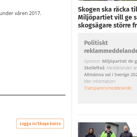
Skogen ska räcka till
 under våren 2017.
Miljöpartiet vill ge
skogsägare större fr
Politiskt
reklammeddeland
Sponsor:
Miljöpartiet de g
Skellefteå
. Meddelandet är k
Allmänna val i Sverige 20
Mer information:
Transparensmeddelande
.