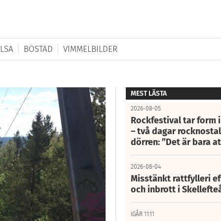
LSA
BOSTAD
VIMMELBILDER
MEST LÄSTA
2026-08-05
Rockfestival tar form i
– två dagar rocknostalg
dörren: ”Det är bara 
2026-08-04
Misstänkt rattfylleri e
och inbrott i Skelleft
IGÅR 11:11