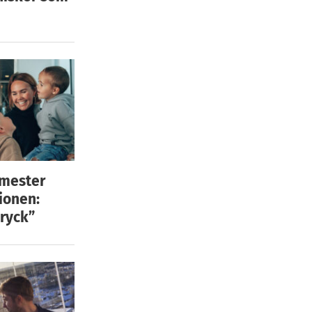
emester
ionen:
ryck”