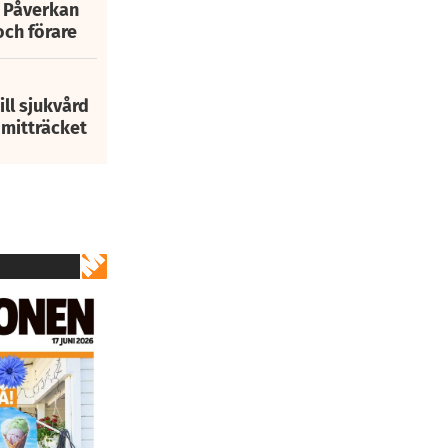
: Påverkan
och förare
ill sjukvård
i mitträcket