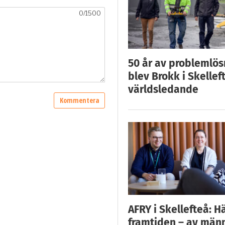
50 år av problemlös
blev Brokk i Skellef
världsledande
AFRY i Skellefteå: H
framtiden – av män