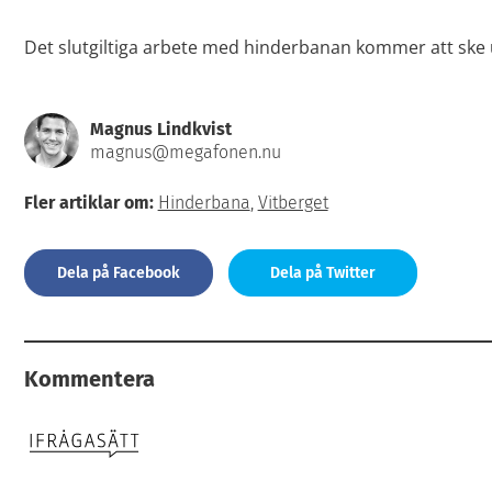
Det slutgiltiga arbete med hinderbanan kommer att ske
Magnus Lindkvist
magnus@megafonen.nu
Fler artiklar om:
Hinderbana
,
Vitberget
Dela på Facebook
Dela på Twitter
Kommentera