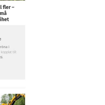
 fler –
 små
ihet
e
röna i
opplat till:
26
.