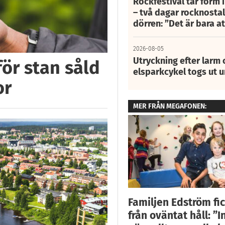
Rockfestival tar form i
– två dagar rocknostalg
dörren: ”Det är bara 
2026-08-05
Utryckning efter larm
för stan såld
elsparkcykel togs ut 
or
MER FRÅN MEGAFONEN:
Familjen Edström fic
från oväntat håll: ”