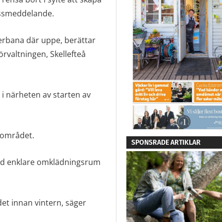
pressmeddelande.
nderbana där uppe, berättar
örvaltningen, Skellefteå
g i närheten av starten av
å området.
SPONSRADE ARTIKLAR
ed enklare omklädningsrum
ådet innan vintern, säger