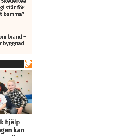
 Skellefteå
i står för
att komma”
 om brand –
ur byggnad
k hjälp
Ingen kan