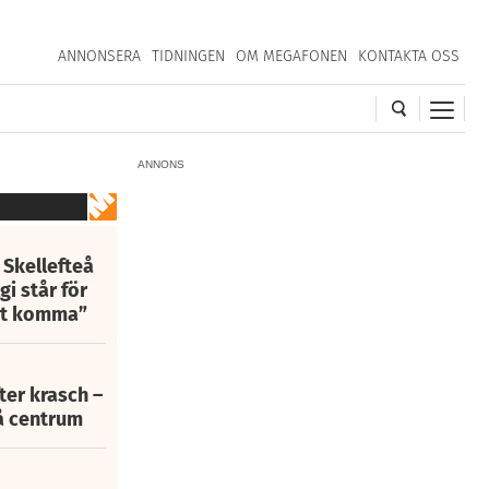
ANNONSERA
TIDNINGEN
OM MEGAFONEN
KONTAKTA OSS
ANNONS
 Skellefteå
i står för
att komma”
fter krasch –
eå centrum