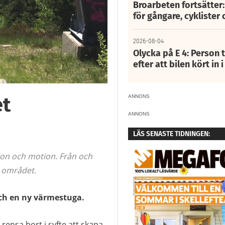
Broarbeten fortsätter
för gångare, cyklister 
2026-08-04
Olycka på E 4: Person t
efter att bilen kört in 
et
ANNONS
ANNONS
LÄS SENASTE TIDNINGEN:
tion och motion. Från och
 området.
och en ny värmestuga.
 rensa bort i syfte att skapa