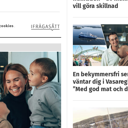
vill göra skillnad
En bekymmersfri s
väntar dig i Vasareg
”Med god mat och d