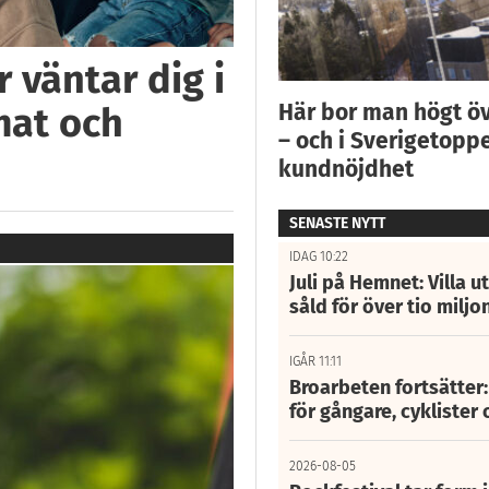
 väntar dig i
Här bor man högt ö
mat och
– och i Sverigetoppe
kundnöjdhet
SENASTE NYTT
IDAG 10:22
Juli på Hemnet: Villa u
såld för över tio miljo
IGÅR 11:11
Broarbeten fortsätter
för gångare, cyklister 
2026-08-05