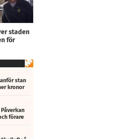
ver staden
n för
tanför stan
ner kronor
: Påverkan
och förare