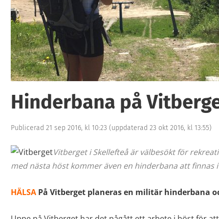
Hinderbana på Vitberg
Publicerad 21 sep 2016, kl 10:23
(uppdaterad 23 okt 2016, kl 13:55)
Vitberget i Skellefteå är välbesökt för rekrea
med nästa höst kommer även en hinderbana att finnas i
HÄLSA
På Vitberget planeras en militär hinderbana 
Uppe på Vitberget har det pågått ett arbete i höst för att