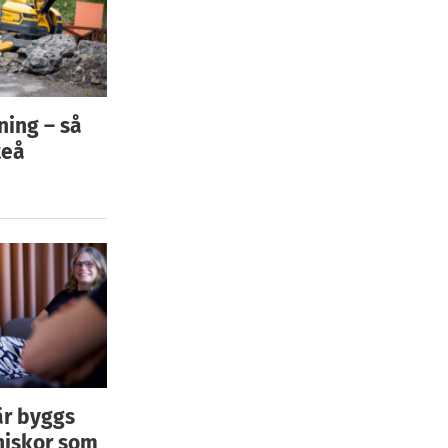
ning – så
teå
är byggs
niskor som