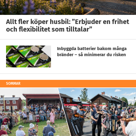
Allt fler köper husbil: ”Erbjuder en frihet
och flexibilitet som tilltalar”
Inbyggda batterier bakom många
bränder – så minimerar du risken
SOMMAR