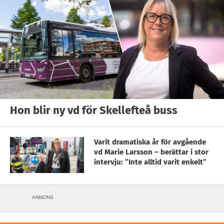
Hon blir ny vd för Skellefteå buss
Varit dramatiska år för avgående
vd Marie Larsson – berättar i stor
intervju: ”Inte alltid varit enkelt”
ANNONS