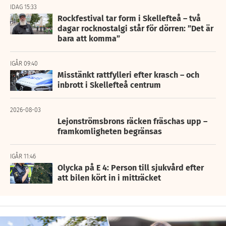
IDAG 15:33
Rockfestival tar form i Skellefteå – två
dagar rocknostalgi står för dörren: ”Det är
bara att komma”
IGÅR 09:40
Misstänkt rattfylleri efter krasch – och
inbrott i Skellefteå centrum
2026-08-03
Lejonströmsbrons räcken fräschas upp –
framkomligheten begränsas
IGÅR 11:46
Olycka på E 4: Person till sjukvård efter
att bilen kört in i mitträcket