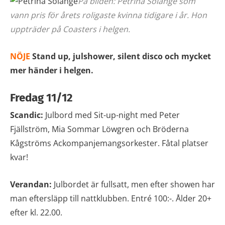
På bilden: Petrina Solange som
vann pris för årets roligaste kvinna tidigare i år. Hon
uppträder på Coasters i helgen.
NÖJE
Stand up, julshower, silent disco och mycket
mer händer i helgen.
Fredag 11/12
Scandic:
Julbord med Sit-up-night med Peter
Fjällström, Mia Sommar Löwgren och Bröderna
Kågströms Ackompanjemangsorkester. Fåtal platser
kvar!
Verandan:
Julbordet är fullsatt, men efter showen har
man eftersläpp till nattklubben. Entré 100:-. Ålder 20+
efter kl. 22.00.