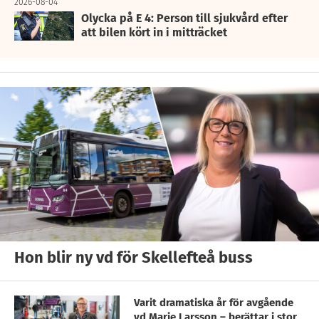
2026-08-04
Olycka på E 4: Person till sjukvård efter
att bilen kört in i mitträcket
Hon blir ny vd för Skellefteå buss
Varit dramatiska år för avgående
vd Marie Larsson – berättar i stor