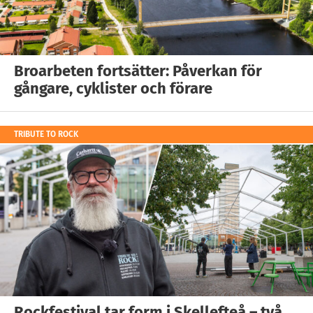
Broarbeten fortsätter: Påverkan för
gångare, cyklister och förare
TRIBUTE TO ROCK
Rockfestival tar form i Skellefteå – två