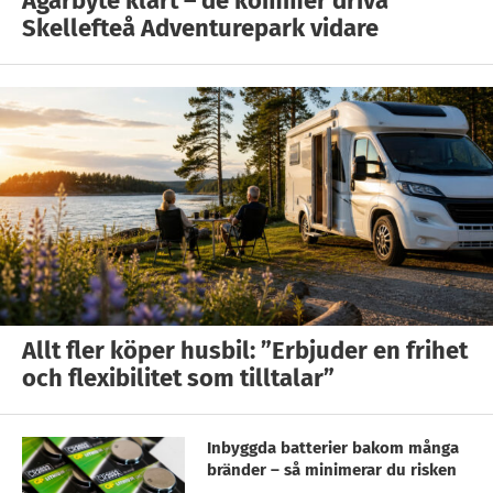
Ägarbyte klart – de kommer driva
Skellefteå Adventurepark vidare
Allt fler köper husbil: ”Erbjuder en frihet
och flexibilitet som tilltalar”
Inbyggda batterier bakom många
bränder – så minimerar du risken