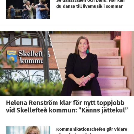
Se dansställen och band: Här kan
du dansa till livemusik i sommar
Helena Renström klar för nytt toppjobb
vid Skellefteå kommun: ”Känns jättekul”
Kommunikationschefen går vidare