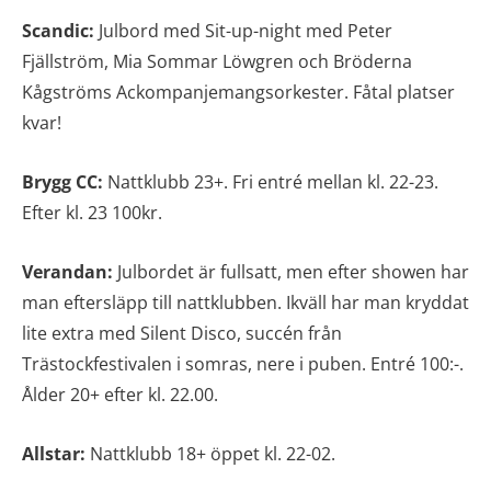
Scandic:
Julbord med Sit-up-night med Peter
Fjällström, Mia Sommar Löwgren och Bröderna
Kågströms Ackompanjemangsorkester. Fåtal platser
kvar!
Brygg CC:
Nattklubb 23+. Fri entré mellan kl. 22-23.
Efter kl. 23 100kr.
Verandan:
Julbordet är fullsatt, men efter showen har
man eftersläpp till nattklubben. Ikväll har man kryddat
lite extra med Silent Disco, succén från
Trästockfestivalen i somras, nere i puben. Entré 100:-.
Ålder 20+ efter kl. 22.00.
Allstar:
Nattklubb 18+ öppet kl. 22-02.