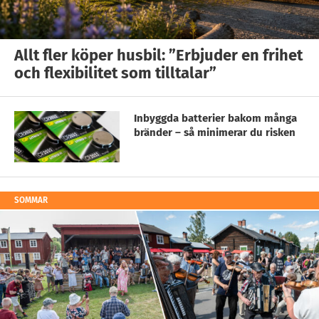
Allt fler köper husbil: ”Erbjuder en frihet
och flexibilitet som tilltalar”
Inbyggda batterier bakom många
bränder – så minimerar du risken
SOMMAR