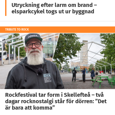
Utryckning efter larm om brand –
elsparkcykel togs ut ur byggnad
TRIBUTE TO ROCK
Rockfestival tar form i Skellefteå – två
dagar rocknostalgi står för dörren: ”Det
är bara att komma”