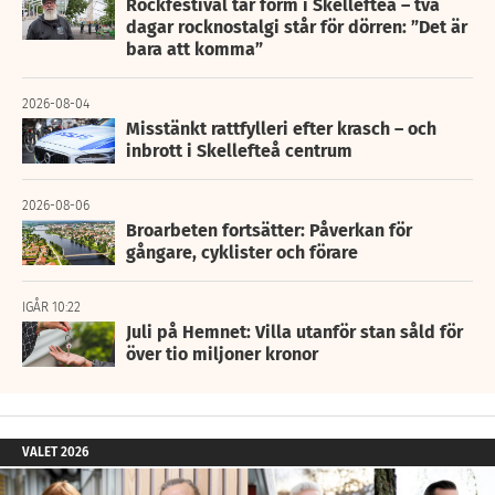
Rockfestival tar form i Skellefteå – två
dagar rocknostalgi står för dörren: ”Det är
bara att komma”
2026-08-04
Misstänkt rattfylleri efter krasch – och
inbrott i Skellefteå centrum
2026-08-06
Broarbeten fortsätter: Påverkan för
gångare, cyklister och förare
IGÅR 10:22
Juli på Hemnet: Villa utanför stan såld för
över tio miljoner kronor
VALET 2026