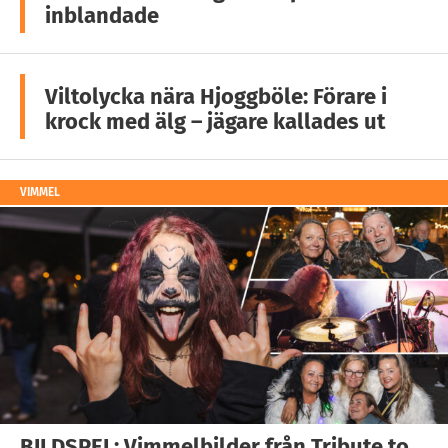
inblandade
Viltolycka nära Hjoggböle: Förare i
krock med älg – jägare kallades ut
VIMMEL
BILDSPEL: Vimmelbilder från Tribute to