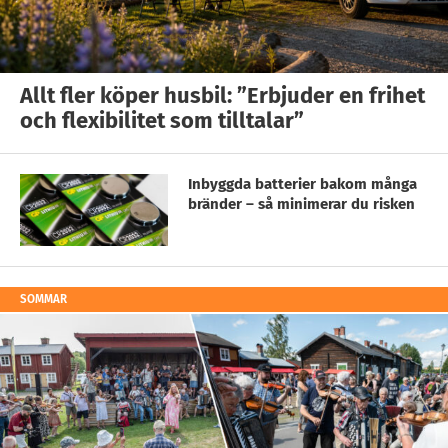
Allt fler köper husbil: ”Erbjuder en frihet
och flexibilitet som tilltalar”
Inbyggda batterier bakom många
bränder – så minimerar du risken
SOMMAR