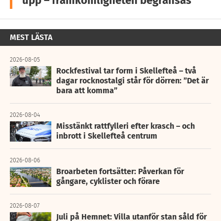
upp – framkomligheten begränsas
MEST LÄSTA
2026-08-05
Rockfestival tar form i Skellefteå – två
dagar rocknostalgi står för dörren: ”Det är
bara att komma”
2026-08-04
Misstänkt rattfylleri efter krasch – och
inbrott i Skellefteå centrum
2026-08-06
Broarbeten fortsätter: Påverkan för
gångare, cyklister och förare
2026-08-07
Juli på Hemnet: Villa utanför stan såld för